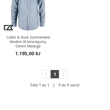
Cutter & Buck Summerland
Modern fit linneskjorta,
Denim Melange
1.195,00 kr
1
Sida 1 av 1
|
9 av 9 varor