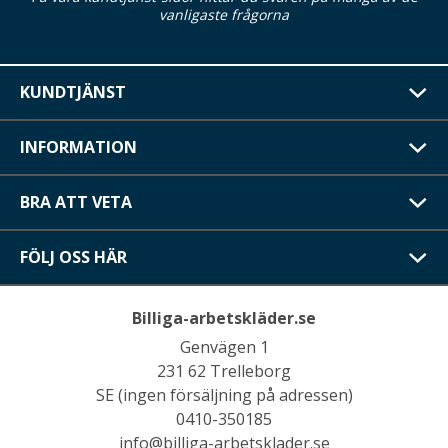
vanligaste frågorna
KUNDTJÄNST
INFORMATION
BRA ATT VETA
FÖLJ OSS HÄR
Billiga-arbetskläder.se
Genvägen 1
231 62 Trelleborg
SE (ingen försäljning på adressen)
0410-350185
info@billiga-arbetsklader.se