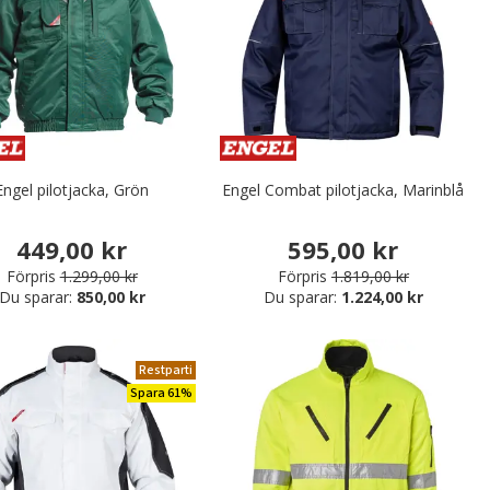
Engel pilotjacka, Grön
Engel Combat pilotjacka, Marinblå
449,00 kr
595,00 kr
Förpris
1.299,00 kr
Förpris
1.819,00 kr
Du sparar:
850,00 kr
Du sparar:
1.224,00 kr
Restparti
Spara 61%