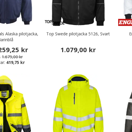
ls Alaska pilotjacka,
Top Swede pilotjacka 5126, Svart
E
arinblå
259,25 kr
1.079,00 kr
s
1.679,00 kr
ar:
419,75 kr