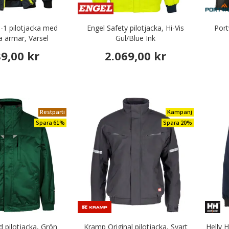
i-1 pilotjacka med
Engel Safety pilotjacka, Hi-Vis
Port
a ärmar, Varsel
Gul/Blue Ink
ow/marinblå
89,00 kr
2.069,00 kr
Restparti
Kampanj
Spara 61%
Spara 20%
d pilotjacka, Grön
Kramp Original pilotjacka, Svart
Helly 