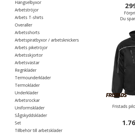
Filtrera efter category: Hängselbyxor
Hängselbyxor
29
Filtrera efter category: Arbetströjor
Arbetströjor
Förpr
Filtrera efter category: Arbets T-shirts
Arbets T-shirts
Du spar
Filtrera efter category: Overaller
Overaller
Filtrera efter category: Arbetsshorts
Arbetsshorts
Filtrera efter category: Arbe
Arbetspiratbyxor / arbetsknickers
Filtrera efter category: Arbets piketröjor
Arbets piketröjor
Filtrera efter category: Arbetsskjortor
Arbetsskjortor
Filtrera efter category: Arbetsvästar
Arbetsvästar
Filtrera efter category: Regnkläder
Regnkläder
Filtrera efter category: Termounderkläder
Termounderkläder
Filtrera efter category: Termokläder
Termokläder
Filtrera efter category: Underkläder
Underkläder
Filtrera efter category: Arbetsrockar
Arbetsrockar
Fristads pil
Filtrera efter category: Uniformskläder
Uniformskläder
Filtrera efter category: Sågskyddskläder
Sågskyddskläder
1.7
Filtrera efter category: Set
Set
Filtrera efter category: Tillbehör till a
Tillbehör till arbetskläder