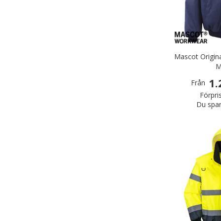
Mascot Origina
M
1.
Från
Förpri
Du spar