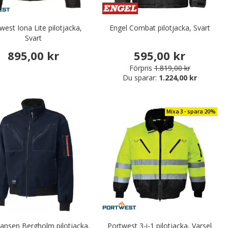
west Iona Lite pilotjacka,
Engel Combat pilotjacka, Svart
Svart
895,00 kr
595,00 kr
Förpris
1.819,00 kr
Du sparar:
1.224,00 kr
Mixa 3 - spara 20%
Hansen Bergholm pilotjacka,
Portwest 3-i-1 pilotjacka, Varsel