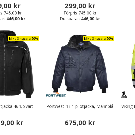
9,00 kr
299,00 kr
is
745,00 kr
Förpris
745,00 kr
ar:
446,00 kr
Du sparar:
446,00 kr
Mixa 3 - spara 20%
Mixa 3 - spara 20%
tspiratbyxor / arbetsknickers
otjacka 464, Svart
Portwest 4-i-1 pilotjacka, Marinblå
Viking 
69,00 kr
675,00 kr
rbetskläder