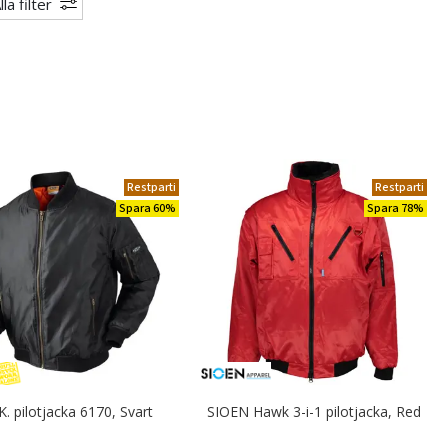
lla filter
Restparti
Restparti
Spara 60%
Spara 78%
.K. pilotjacka 6170, Svart
SIOEN Hawk 3-i-1 pilotjacka, Red