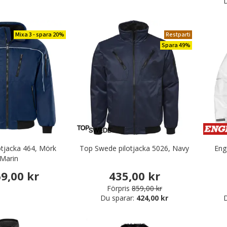
D
r & Serveringskläder
nikkläder
Mixa 3 - spara 20%
Restparti
äder & Fritidskläder
Spara 49%
lotjacka 464, Mörk
Top Swede pilotjacka 5026, Navy
Eng
Marin
69,00 kr
435,00 kr
Förpris
859,00 kr
Du sparar:
424,00 kr
D