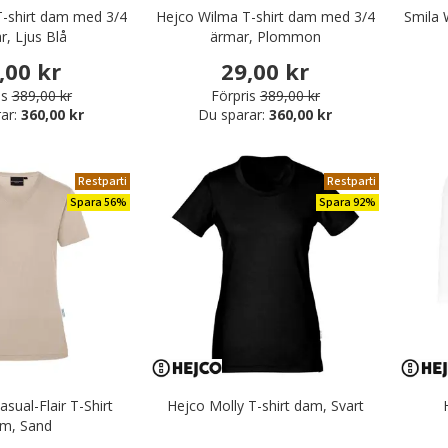
-shirt dam med 3/4
Hejco Wilma T-shirt dam med 3/4
Smila 
r, Ljus Blå
ärmar, Plommon
,00 kr
29,00 kr
is
389,00 kr
Förpris
389,00 kr
ar:
360,00 kr
Du sparar:
360,00 kr
Restparti
Restparti
Spara 56%
Spara 92%
sual-Flair T-Shirt
Hejco Molly T-shirt dam, Svart
m, Sand