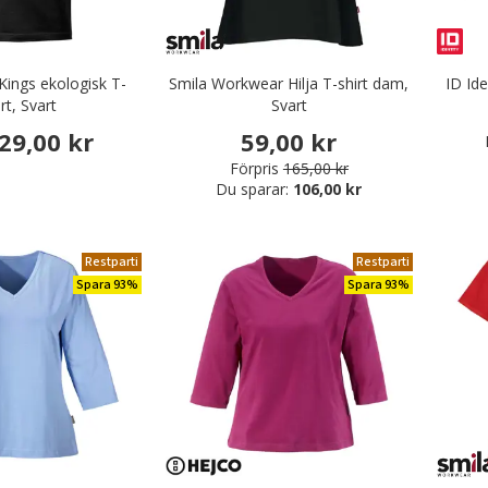
Kings ekologisk T-
Smila Workwear Hilja T-shirt dam,
ID Id
rt, Svart
Svart
29,00 kr
59,00 kr
Förpris
165,00 kr
Du sparar:
106,00 kr
Restparti
Restparti
Spara 93%
Spara 93%