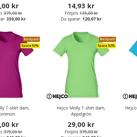
nikkläder
,00 kr
14,93 kr
is
375,00 kr
Förpris
135,00 kr
ar:
330,00 kr
Du sparar:
120,07 kr
äder & Fritidskläder
Restparti
Restparti
Spara 92%
Spara 92%
ly T-shirt dam,
Hejco Molly T-shirt dam,
Hejco
lommon
Äppelgrön
,00 kr
29,00 kr
is
375,00 kr
Förpris
375,00 kr