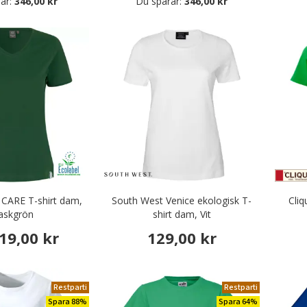
ar:
346,00 kr
Du sparar:
346,00 kr
CARE T-shirt dam,
South West Venice ekologisk T-
Cli
askgrön
shirt dam, Vit
19,00 kr
129,00 kr
Restparti
Restparti
Spara 88%
Spara 64%