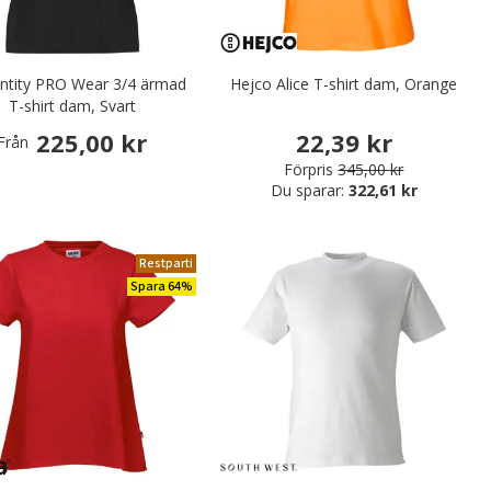
entity PRO Wear 3/4 ärmad
Hejco Alice T-shirt dam, Orange
T-shirt dam, Svart
225,00 kr
22,39 kr
Från
Förpris
345,00 kr
Du sparar:
322,61 kr
Restparti
Spara 64%