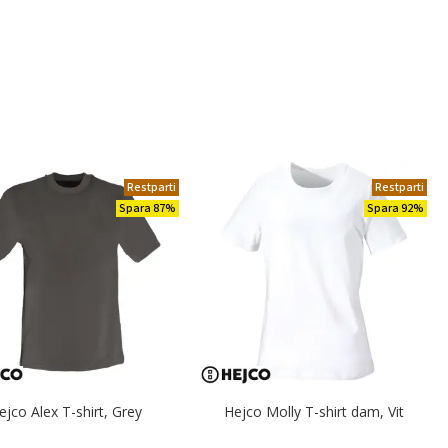
Restparti
Restparti
Spara 87%
Spara 92%
ejco Alex T-shirt, Grey
Hejco Molly T-shirt dam, Vit