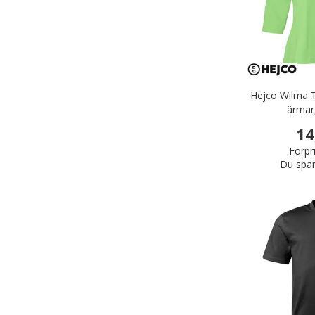
Hejco Wilma T
ärmar
14
Förpr
Du spar