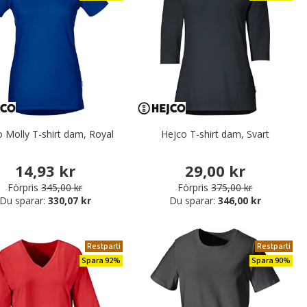
 Molly T-shirt dam, Royal
Hejco T-shirt dam, Svart
14,93 kr
29,00 kr
Förpris
345,00 kr
Förpris
375,00 kr
Du sparar:
330,07 kr
Du sparar:
346,00 kr
Restparti
Restparti
Spara 92%
Spara 90%