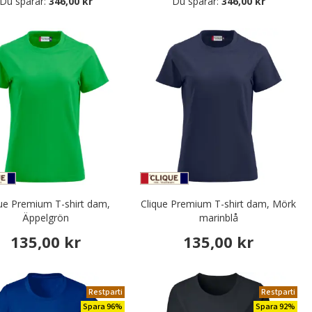
Du sparar:
346,00 kr
Du sparar:
346,00 kr
que Premium T-shirt dam,
Clique Premium T-shirt dam, Mörk
Äppelgrön
marinblå
135,00 kr
135,00 kr
Restparti
Restparti
Spara 96%
Spara 92%