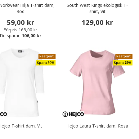
Workwear Hilja T-shirt dam,
South West Kings ekologisk T-
Röd
shirt, Vit
59,00 kr
129,00 kr
Förpris
165,00 kr
Du sparar:
106,00 kr
Restparti
Restparti
Spara 80%
Spara 75%
Hejco T-shirt dam, Vit
Hejco Laura T-shirt dam, Rosa