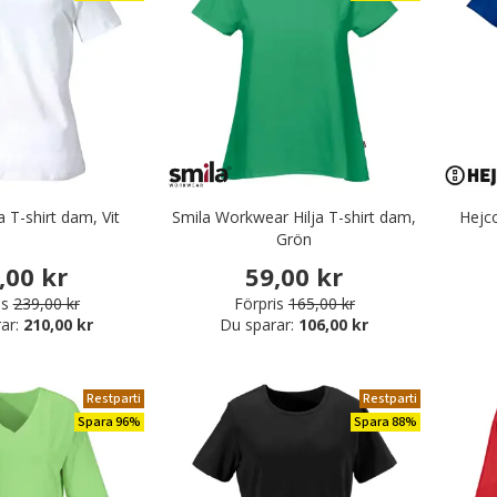
 T-shirt dam, Vit
Smila Workwear Hilja T-shirt dam,
Hejco
Grön
,00 kr
59,00 kr
is
239,00 kr
Förpris
165,00 kr
ar:
210,00 kr
Du sparar:
106,00 kr
Restparti
Restparti
Spara 96%
Spara 88%