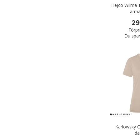
Hejco Wilma T
ärma
29
Förpr
Du spar
Karlowsky Ca
da