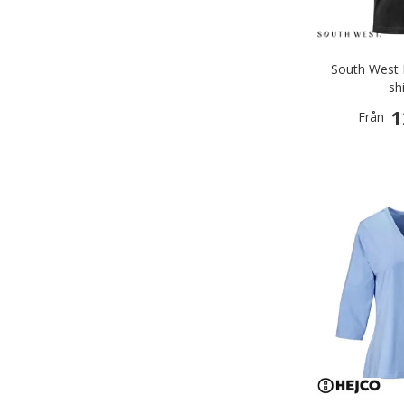
South West 
shi
1
Från