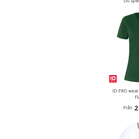
Du spar
ID PRO wear 
Fl
2
Från