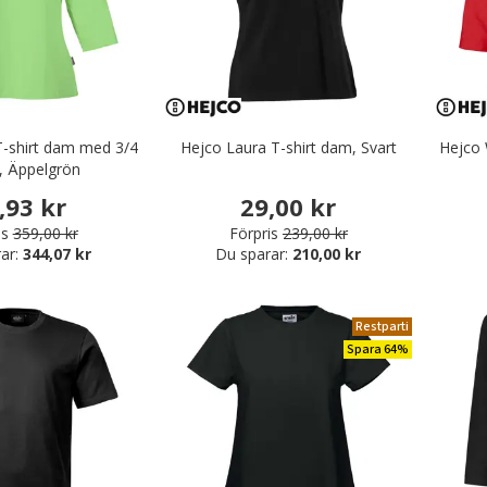
-shirt dam med 3/4
Hejco Laura T-shirt dam, Svart
Hejco 
, Äppelgrön
,93 kr
29,00 kr
is
359,00 kr
Förpris
239,00 kr
ar:
344,07 kr
Du sparar:
210,00 kr
Restparti
Spara 64%