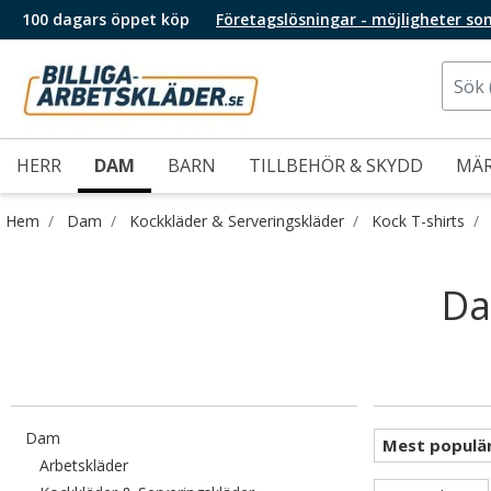
100 dagars öppet köp
Företagslösningar - möjligheter so
HERR
DAM
BARN
TILLBEHÖR & SKYDD
MÄ
Hem
Dam
Kockkläder & Serveringskläder
Kock T-shirts
Da
Filtrera efter category: Dam
Dam
Filtrera efter category: Arbetskläder
Arbetskläder