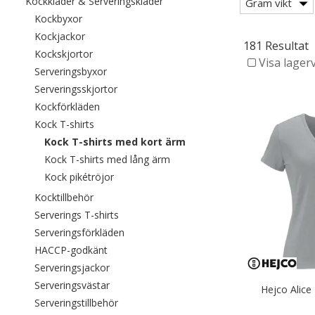
Filtrera efter category: Kockkläde
Kockkläder & Serveringskläder
Gram vikt
Filtrera efter category: Kockbyxor
Kockbyxor
Filtrera efter category: Kockjackor
Kockjackor
181 Resultat
Filtrera efter category: Kockskjortor
Kockskjortor
Visa lager
Filtrera efter category: Serveringsbyxor
Serveringsbyxor
Filtrera efter category: Serveringsskjortor
Serveringsskjortor
Filtrera efter category: Kockförkläden
Kockförkläden
Filtrera efter category: Kock T-shirts
Kock T-shirts
Valda För närvarande sorter
Kock T-shirts med kort ärm
Filtrera efter category: Kock T-
Kock T-shirts med lång ärm
Filtrera efter category: Kock pikétröjor
Kock pikétröjor
Filtrera efter category: Kocktillbehör
Kocktillbehör
Filtrera efter category: Serverings T-shirts
Serverings T-shirts
Filtrera efter category: Serveringsförkläde
Serveringsförkläden
Filtrera efter category: HACCP-godkänt
HACCP-godkänt
Filtrera efter category: Serveringsjackor
Serveringsjackor
Filtrera efter category: Serveringsvästar
Serveringsvästar
Hejco Alice
Filtrera efter category: Serveringstillbehör
Serveringstillbehör