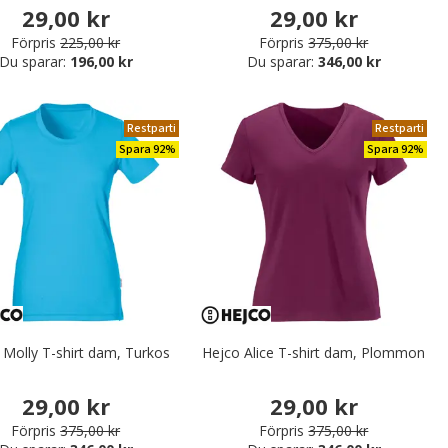
29,00 kr
29,00 kr
Förpris
225,00 kr
Förpris
375,00 kr
Du sparar:
196,00 kr
Du sparar:
346,00 kr
Restparti
Restparti
Spara 92%
Spara 92%
 Molly T-shirt dam, Turkos
Hejco Alice T-shirt dam, Plommon
29,00 kr
29,00 kr
Förpris
375,00 kr
Förpris
375,00 kr