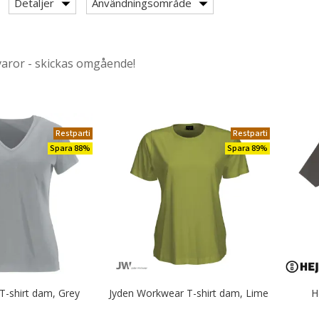
r & Serveringskläder
Detaljer
Användningsområde
varor - skickas omgående!
Restparti
Restparti
ad efter category: Kock T-shirts med kort ärm
Spara 88%
Spara 89%
shirts med lång ärm
n
 T-shirt dam, Grey
Jyden Workwear T-shirt dam, Lime
H