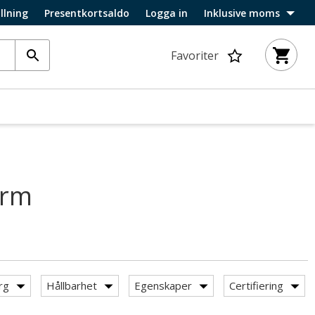
llning
Presentkortsaldo
Logga in
Inklusive moms
Favoriter
ärm
rg
Hållbarhet
Egenskaper
Certifiering