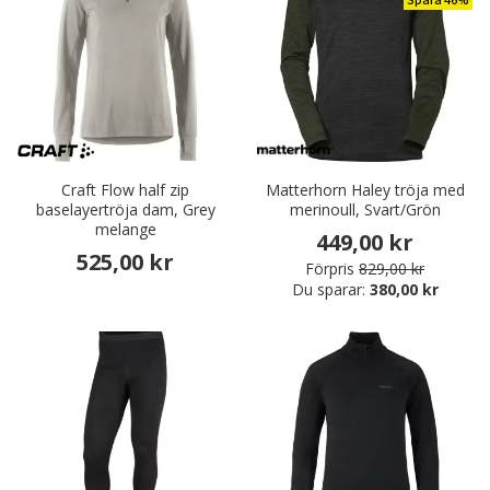
Spara 46%
Craft Flow half zip
Matterhorn Haley tröja med
baselayertröja dam, Grey
merinoull, Svart/Grön
melange
449,00 kr
525,00 kr
Förpris
829,00 kr
Du sparar:
380,00 kr