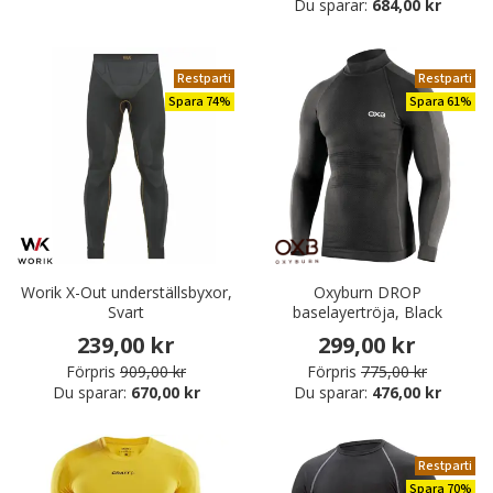
Du sparar:
684,00 kr
Restparti
Restparti
Spara 74%
Spara 61%
Worik X-Out underställsbyxor,
Oxyburn DROP
Svart
baselayertröja, Black
239,00 kr
299,00 kr
Förpris
909,00 kr
Förpris
775,00 kr
Du sparar:
670,00 kr
Du sparar:
476,00 kr
Restparti
Spara 70%