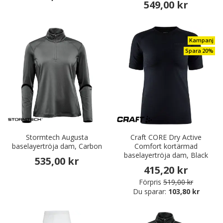
549,00 kr
Kampanj
Spara 20%
Stormtech Augusta
Craft CORE Dry Active
baselayertröja dam, Carbon
Comfort kortärmad
baselayertröja dam, Black
535,00 kr
415,20 kr
Förpris
519,00 kr
Du sparar:
103,80 kr