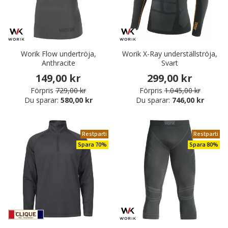
Worik Flow undertröja,
Worik X-Ray underställströja,
Anthracite
Svart
149,00 kr
299,00 kr
Förpris
729,00 kr
Förpris
1.045,00 kr
Du sparar:
580,00 kr
Du sparar:
746,00 kr
Restparti
Restparti
Spara 70%
Spara 80%