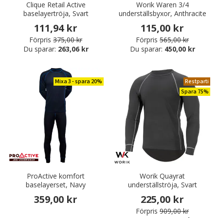
Clique Retail Active
Worik Waren 3/4
baselayertröja, Svart
underställsbyxor, Anthracite
111,94 kr
115,00 kr
Förpris
375,00 kr
Förpris
565,00 kr
Du sparar:
263,06 kr
Du sparar:
450,00 kr
Mixa 3 - spara 20%
Restparti
Spara 75%
ProActive komfort
Worik Quayrat
baselayerset, Navy
underställströja, Svart
359,00 kr
225,00 kr
Förpris
909,00 kr