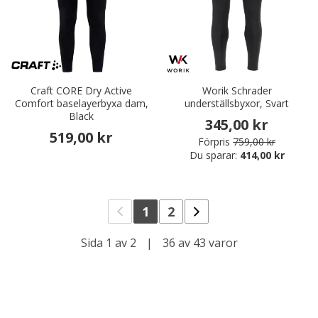
Craft CORE Dry Active
Worik Schrader
Comfort baselayerbyxa dam,
underställsbyxor, Svart
Black
345,00 kr
519,00 kr
Förpris
759,00 kr
Du sparar:
414,00 kr
1
2
Sida 1 av 2
|
36 av 43 varor