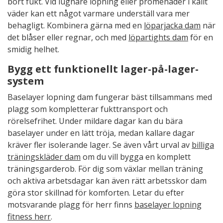
bort fukt. Vid lugnare löpning eller promenader i kallt
väder kan ett något varmare underställ vara mer
behagligt. Kombinera gärna med en
löparjacka dam
när
det blåser eller regnar, och med
löpartights dam
för en
smidig helhet.
Bygg ett funktionellt lager-på-lager-
system
Baselayer lopning dam fungerar bäst tillsammans med
plagg som kompletterar fukttransport och
rörelsefrihet. Under mildare dagar kan du bära
baselayer under en lätt tröja, medan kallare dagar
kräver fler isolerande lager. Se även vårt urval av
billiga
träningskläder dam
om du vill bygga en komplett
träningsgarderob. För dig som växlar mellan träning
och aktiva arbetsdagar kan även rätt arbetsskor dam
göra stor skillnad för komforten. Letar du efter
motsvarande plagg för herr finns
baselayer lopning
fitness herr
.