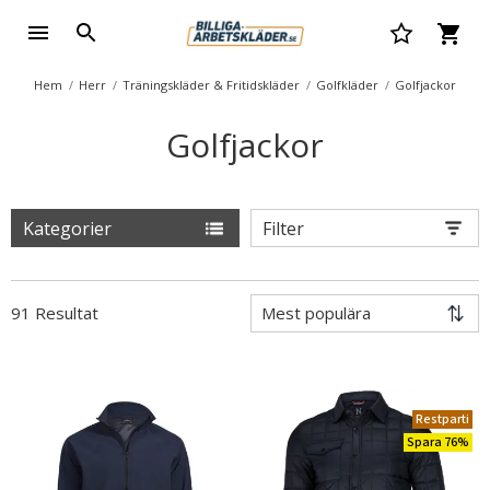
Hem
Herr
Träningskläder & Fritidskläder
Golfkläder
Golfjackor
Golfjackor
Kategorier
Filter
91 Resultat
Restparti
Spara 76%