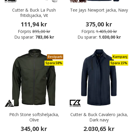
Cutter & Buck La Push
Tee Jays Newport jacka, Navy
fritidsjacka, Vit
111,94 kr
375,00 kr
Förpris
895,00 kr
Förpris
1.405,00 kr
Du sparar:
783,06 kr
Du sparar:
1.030,00 kr
Restparti
Kampanj
Spara 58%
Spara 15%
Pitch Stone softsheljacka,
Cutter & Buck Cavalero jacka,
Olive
Dark navy
345,00 kr
2.030,65 kr