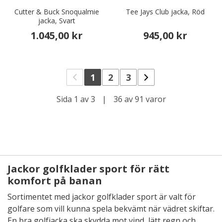
Cutter & Buck Snoqualmie
Tee Jays Club jacka, Röd
jacka, Svart
1.045,00 kr
945,00 kr
1
2
3
Sida 1 av 3
|
36 av 91 varor
Jackor golfklader sport för rätt
komfort på banan
Sortimentet med jackor golfklader sport är valt för
golfare som vill kunna spela bekvämt när vädret skiftar.
En bra golfjacka ska skydda mot vind, lätt regn och