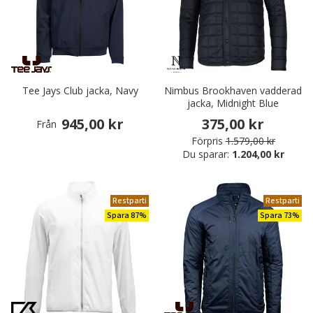
Tee Jays Club jacka, Navy
Nimbus Brookhaven vadderad
jacka, Midnight Blue
945,00 kr
375,00 kr
Från
Förpris
1.579,00 kr
Du sparar:
1.204,00 kr
Restparti
Restparti
Spara 87%
Spara 73%