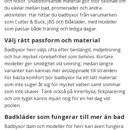
och fickor. Snabbtorkande material gör stor skillnad om
du växlar mellan bad, promenader och andra
aktiviteter. Här hittar du badbyxor från varumärken
som Cutter & Buck, JBS och Blåkläder, med modeller
som passar både träning och lediga dagar.
Välj rätt passform och material
Badbyxor herr väljs ofta efter benlängd, midjelösning
och hur mycket rörelsefrihet som behövs. Kortare
modeller ger smidighet vid simning, medan längre
varianter kan kännas mer avslappnade till stranden.
För bästa komfort bör badbyxor ha ett lätt material
som inte suger åt sig för mycket vatten samt sömmar
som inte skaver. Tänk också på innerbyxa, fickplacering
och om tyget känns mjukt nog för en hel dag vid
poolen.
Badkläder som fungerar till mer än bad
Badbyxor dam och modeller för herr kan även fungera