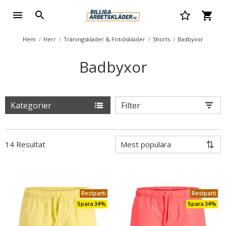
Hem
Herr
Träningskläder & Fritidskläder
Shorts
Badbyxor
Badbyxor
Kategorier
Filter
14 Resultat
Restparti
Restparti
Spara 34%
Spara 34%