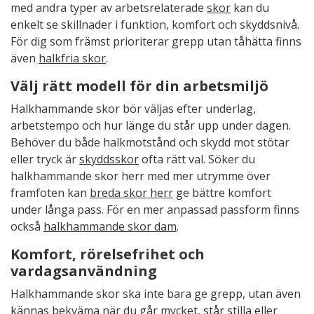
med andra typer av arbetsrelaterade
skor
kan du
enkelt se skillnader i funktion, komfort och skyddsnivå.
För dig som främst prioriterar grepp utan tåhätta finns
även
halkfria skor
.
Välj rätt modell för din arbetsmiljö
Halkhammande skor bör väljas efter underlag,
arbetstempo och hur länge du står upp under dagen.
Behöver du både halkmotstånd och skydd mot stötar
eller tryck är
skyddsskor
ofta rätt val. Söker du
halkhammande skor herr med mer utrymme över
framfoten kan
breda skor herr
ge bättre komfort
under långa pass. För en mer anpassad passform finns
också
halkhammande skor dam
.
Komfort, rörelsefrihet och
vardagsanvändning
Halkhammande skor ska inte bara ge grepp, utan även
kännas bekväma när du går mycket, står stilla eller