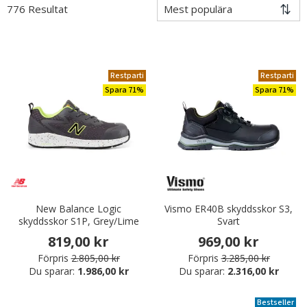
776 Resultat
Restparti
Restparti
Spara 71%
Spara 71%
New Balance Logic
Vismo ER40B skyddsskor S3,
skyddsskor S1P, Grey/Lime
Svart
819,00 kr
969,00 kr
Förpris
2.805,00 kr
Förpris
3.285,00 kr
Du sparar:
1.986,00 kr
Du sparar:
2.316,00 kr
Bestseller