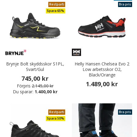
Restparti
Bra pris
Spara 65%
Brynje Bolt skyddsskor S1PL,
Helly Hansen Chelsea Evo 2
Svart/Gul
Low arbetsskor O2,
Black/Orange
745,00 kr
1.489,00 kr
Förpris
2.145,00 kr
Du sparar:
1.400,00 kr
Restparti
Bra pris
Spara 50%