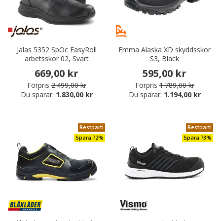
Jalas 5352 SpOc EasyRoll
Emma Alaska XD skyddsskor
arbetsskor 02, Svart
S3, Black
669,00 kr
595,00 kr
Förpris
2.499,00 kr
Förpris
1.789,00 kr
Du sparar:
1.830,00 kr
Du sparar:
1.194,00 kr
Restparti
Restparti
Spara 72%
Spara 73%