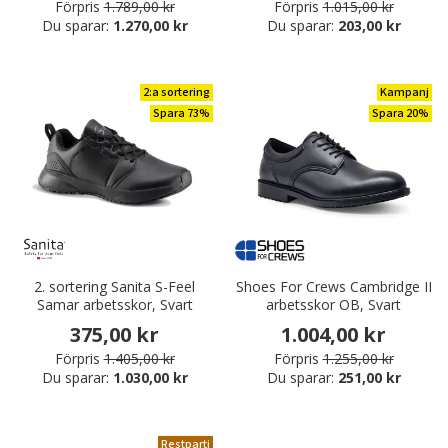
Förpris
1.789,00 kr
Förpris
1.015,00 kr
Du sparar:
1.270,00 kr
Du sparar:
203,00 kr
2:a sortering
Kampanj
Spara 73%
Spara 20%
2. sortering Sanita S-Feel
Shoes For Crews Cambridge II
Samar arbetsskor, Svart
arbetsskor OB, Svart
375,00 kr
1.004,00 kr
Förpris
1.405,00 kr
Förpris
1.255,00 kr
Du sparar:
1.030,00 kr
Du sparar:
251,00 kr
Restparti