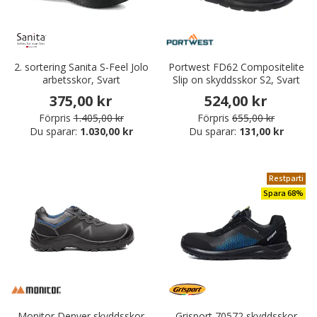
2. sortering Sanita S-Feel Jolo
Portwest FD62 Compositelite
arbetsskor, Svart
Slip on skyddsskor S2, Svart
375,00 kr
524,00 kr
Förpris
1.405,00 kr
Förpris
655,00 kr
Du sparar:
1.030,00 kr
Du sparar:
131,00 kr
Restparti
Spara 68%
Monitor Denver skyddsskor
Grisport 70572 skyddsskor