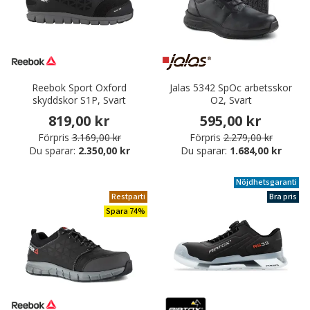
Reebok Sport Oxford
Jalas 5342 SpOc arbetsskor
skyddskor S1P, Svart
O2, Svart
819,00 kr
595,00 kr
Förpris
3.169,00 kr
Förpris
2.279,00 kr
Du sparar:
2.350,00 kr
Du sparar:
1.684,00 kr
Nöjdhetsgaranti
Restparti
Bra pris
Spara 74%