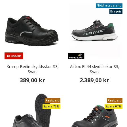
Nöjdhetsgaranti
Bra pris
Kramp Berlin skyddsskor S3,
Airtox FL44 skyddsskor S3,
Svart
Svart
389,00 kr
2.389,00 kr
Restparti
Restparti
Spara 73%
Spara 67%