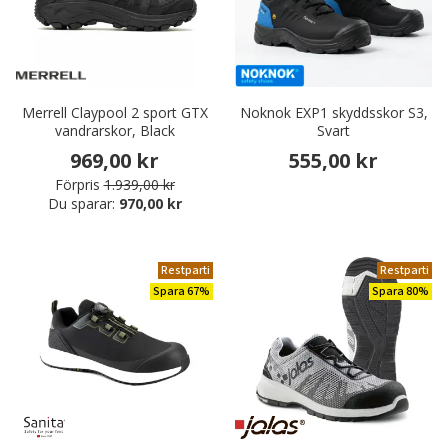
Merrell Claypool 2 sport GTX
Noknok EXP1 skyddsskor S3,
vandrarskor, Black
Svart
969,00 kr
555,00 kr
Förpris
1.939,00 kr
Du sparar:
970,00 kr
Restparti
Restparti
Spara 67%
Spara 80%