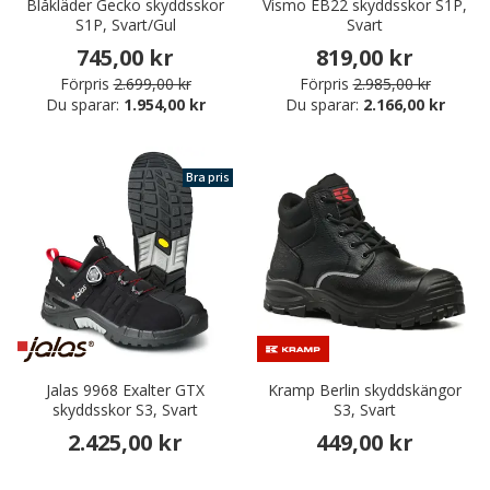
Blåkläder Gecko skyddsskor
Vismo EB22 skyddsskor S1P,
S1P, Svart/Gul
Svart
745,00 kr
819,00 kr
Förpris
2.699,00 kr
Förpris
2.985,00 kr
Du sparar:
1.954,00 kr
Du sparar:
2.166,00 kr
Bra pris
Jalas 9968 Exalter GTX
Kramp Berlin skyddskängor
skyddsskor S3, Svart
S3, Svart
2.425,00 kr
449,00 kr