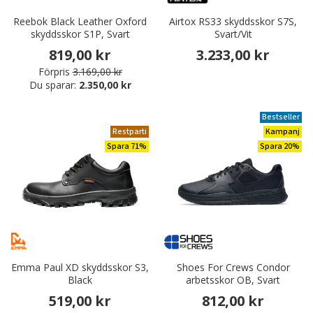
Reebok Black Leather Oxford
Airtox RS33 skyddsskor S7S,
skyddsskor S1P, Svart
Svart/Vit
819,00 kr
3.233,00 kr
Förpris
3.169,00 kr
Du sparar:
2.350,00 kr
Bestseller
Restparti
Kampanj
Spara 71%
Spara 20%
Emma Paul XD skyddsskor S3,
Shoes For Crews Condor
Black
arbetsskor OB, Svart
519,00 kr
812,00 kr