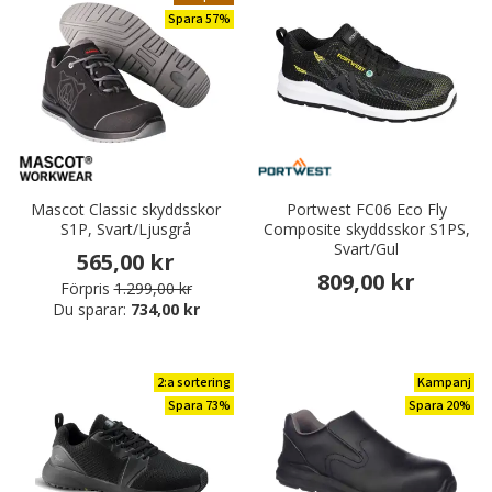
Spara 57%
Mascot Classic skyddsskor
Portwest FC06 Eco Fly
S1P, Svart/Ljusgrå
Composite skyddsskor S1PS,
Svart/Gul
565,00 kr
809,00 kr
Förpris
1.299,00 kr
Du sparar:
734,00 kr
2:a sortering
Kampanj
Spara 73%
Spara 20%