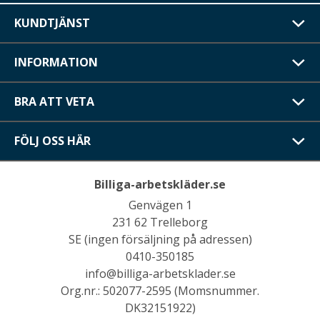
KUNDTJÄNST
INFORMATION
BRA ATT VETA
FÖLJ OSS HÄR
Billiga-arbetskläder.se
Genvägen 1
231 62 Trelleborg
SE (ingen försäljning på adressen)
0410-350185
info@billiga-arbetsklader.se
Org.nr.: 502077-2595 (Momsnummer.
DK32151922)