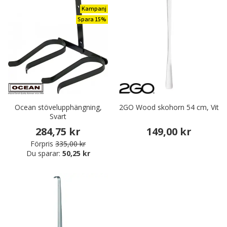
Kampanj
Spara 15%
Ocean stövelupphängning,
2GO Wood skohorn 54 cm, Vit
Svart
284,75 kr
149,00 kr
Förpris
335,00 kr
Du sparar:
50,25 kr