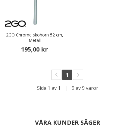
2GO Chrome skohorn 52 cm,
Metall
195,00 kr
1
Sida 1 av 1
|
9 av 9 varor
VÅRA KUNDER SÄGER