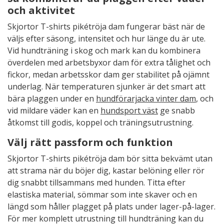
och aktivitet
Skjortor T-shirts pikétröja dam fungerar bäst när de
väljs efter säsong, intensitet och hur länge du är ute.
Vid hundträning i skog och mark kan du kombinera
överdelen med arbetsbyxor dam för extra tålighet och
fickor, medan arbetsskor dam ger stabilitet på ojämnt
underlag. När temperaturen sjunker är det smart att
bära plaggen under en
hundförarjacka vinter dam
, och
vid mildare väder kan en
hundsport väst
ge snabb
åtkomst till godis, koppel och träningsutrustning.
Välj rätt passform och funktion
Skjortor T-shirts pikétröja dam bör sitta bekvämt utan
att strama när du böjer dig, kastar belöning eller rör
dig snabbt tillsammans med hunden. Titta efter
elastiska material, sömmar som inte skaver och en
längd som håller plagget på plats under lager-på-lager.
För mer komplett utrustning till hundträning kan du