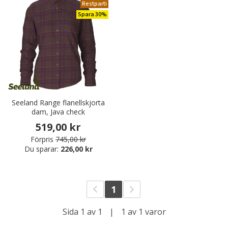
Restparti
Spara 30%
Seeland Range flanellskjorta
dam, Java check
519,00 kr
Förpris
745,00 kr
Du sparar:
226,00 kr
1
Sida 1 av 1
|
1 av 1 varor