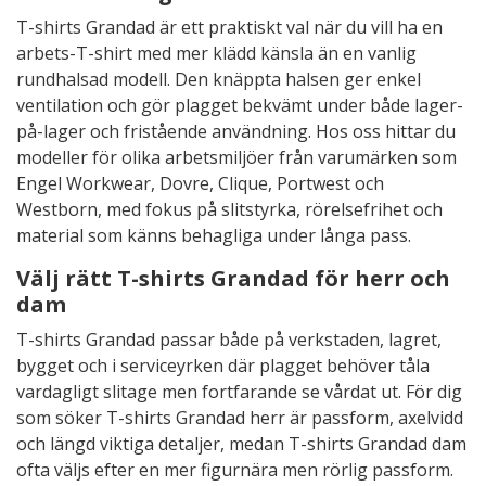
T-shirts Grandad är ett praktiskt val när du vill ha en
arbets-T-shirt med mer klädd känsla än en vanlig
rundhalsad modell. Den knäppta halsen ger enkel
ventilation och gör plagget bekvämt under både lager-
på-lager och fristående användning. Hos oss hittar du
modeller för olika arbetsmiljöer från varumärken som
Engel Workwear, Dovre, Clique, Portwest och
Westborn, med fokus på slitstyrka, rörelsefrihet och
material som känns behagliga under långa pass.
Välj rätt T-shirts Grandad för herr och
dam
T-shirts Grandad passar både på verkstaden, lagret,
bygget och i serviceyrken där plagget behöver tåla
vardagligt slitage men fortfarande se vårdat ut. För dig
som söker T-shirts Grandad herr är passform, axelvidd
och längd viktiga detaljer, medan T-shirts Grandad dam
ofta väljs efter en mer figurnära men rörlig passform.