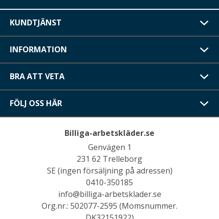
KUNDTJÄNST
INFORMATION
BRA ATT VETA
FÖLJ OSS HÄR
Billiga-arbetskläder.se
Genvägen 1
231 62 Trelleborg
SE (ingen försäljning på adressen)
0410-350185
info@billiga-arbetsklader.se
Org.nr.: 502077-2595 (Momsnummer.
DK32151922)