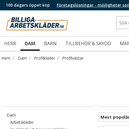
100 dagars öppet köp
Företagslösningar - möjligheter so
HERR
DAM
BARN
TILLBEHÖR & SKYDD
MÄ
Hem
Dam
Profilkläder
Profilvästar
Filtrera efter category: Dam
Dam
Filtrera efter category: Arbetskläder
Arbetskläder