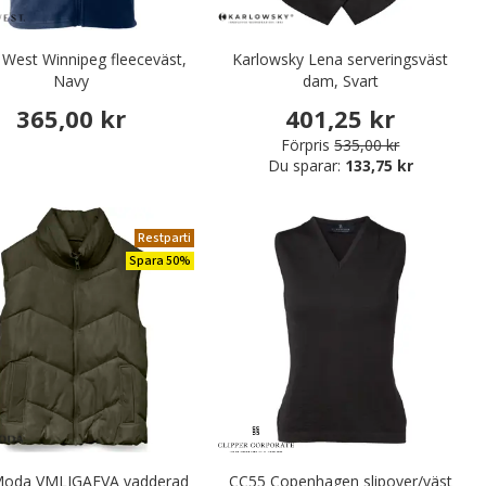
 West Winnipeg fleeceväst,
Karlowsky Lena serveringsväst
Navy
dam, Svart
365,00 kr
401,25 kr
Förpris
535,00 kr
Du sparar:
133,75 kr
Restparti
Spara 50%
Moda VMLIGAEVA vadderad
CC55 Copenhagen slipover/väst