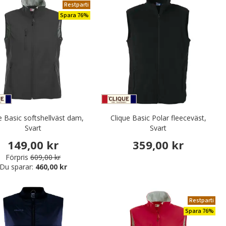
Restparti
Spara 76%
e Basic softshellväst dam,
Clique Basic Polar fleeceväst,
Svart
Svart
149,00 kr
359,00 kr
Förpris
609,00 kr
Du sparar:
460,00 kr
Restparti
Spara 76%