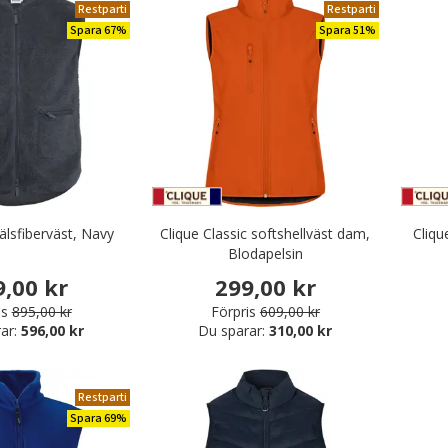
Restparti
Restparti
Spara 67%
Spara 51%
älsfiberväst, Navy
Clique Classic softshellväst dam,
Cliqu
Blodapelsin
9,00 kr
299,00 kr
is
895,00 kr
Förpris
609,00 kr
ar:
596,00 kr
Du sparar:
310,00 kr
Restparti
Spara 69%