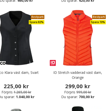
Du sparar:
460,00 kr
Du sparar:
420,00 kr
Restparti
Restparti
Spara 82%
Spara 70%
co Klara väst dam, Svart
ID Stretch vadderad väst dam,
Orange
225,00 kr
299,00 kr
Förpris
1.265,00 kr
Förpris
999,00 kr
u sparar:
1.040,00 kr
Du sparar:
700,00 kr