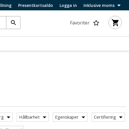
llning
Presentkortsaldo
Logga in
Inklusive moms
Favoriter
rg
Hållbarhet
Egenskaper
Certifiering