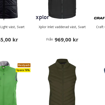
Light väst, Svart
Xplor Inlet vadderad väst, Svart
Craft
45,00 kr
969,00 kr
Från
Restparti
Spara 76%