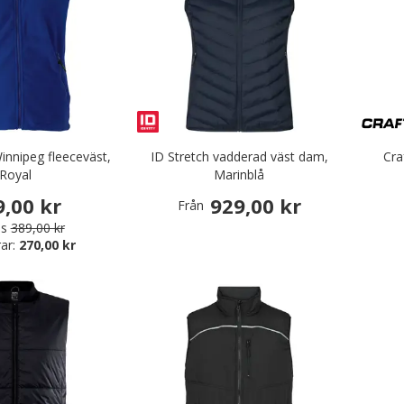
innipeg fleeceväst,
ID Stretch vadderad väst dam,
Cra
Royal
Marinblå
9,00 kr
929,00 kr
Från
is
389,00 kr
ar:
270,00 kr