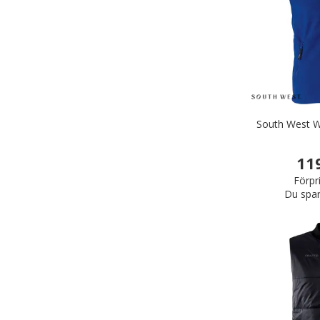
South West W
11
Förpr
Du spar