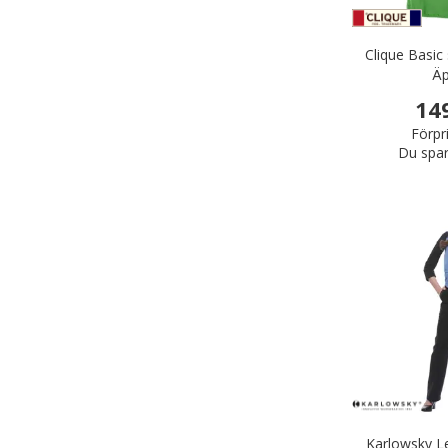
Clique Basic
Äp
14
Förpr
Du spar
Karlowsky Le