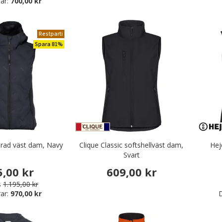
ar:
700,00 kr
Restparti
Spara 81%
rad väst dam, Navy
Clique Classic softshellväst dam,
Hej
Svart
5,00 kr
609,00 kr
s
1.195,00 kr
ar:
970,00 kr
D