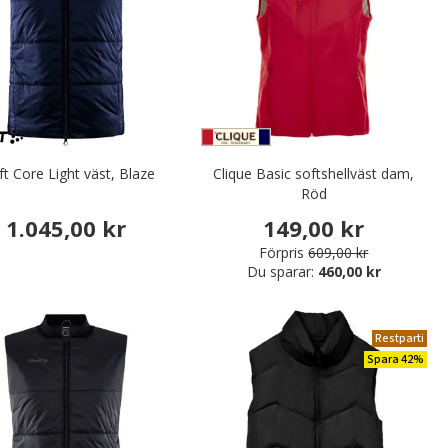
ft Core Light väst, Blaze
Clique Basic softshellväst dam,
Röd
1.045,00 kr
149,00 kr
Förpris
609,00 kr
Du sparar:
460,00 kr
Restparti
Spara 42%