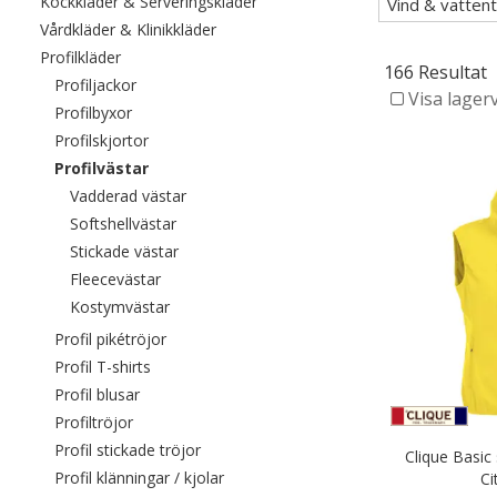
Filtrera efter category: Kockkläde
Kockkläder & Serveringskläder
Vind & vattent
Filtrera efter category: Vårdkläder & Kli
Vårdkläder & Klinikkläder
Filtrera efter category: Profilkläder
Profilkläder
166 Resultat
Filtrera efter category: Profiljackor
Profiljackor
Visa lager
Filtrera efter category: Profilbyxor
Profilbyxor
Filtrera efter category: Profilskjortor
Profilskjortor
Valda För närvarande sorterad efter category: Pr
Profilvästar
Filtrera efter category: Vadderad västar
Vadderad västar
Filtrera efter category: Softshellvästar
Softshellvästar
Filtrera efter category: Stickade västar
Stickade västar
Filtrera efter category: Fleecevästar
Fleecevästar
Filtrera efter category: Kostymvästar
Kostymvästar
Filtrera efter category: Profil pikétröjor
Profil pikétröjor
Filtrera efter category: Profil T-shirts
Profil T-shirts
Filtrera efter category: Profil blusar
Profil blusar
Filtrera efter category: Profiltröjor
Profiltröjor
Filtrera efter category: Profil stickade trö
Profil stickade tröjor
Clique Basic
Filtrera efter category: Profil klänninga
Profil klänningar / kjolar
Ci