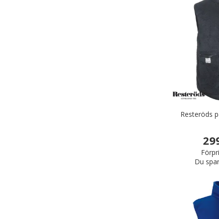
Resteröds p
29
Förpr
Du spar