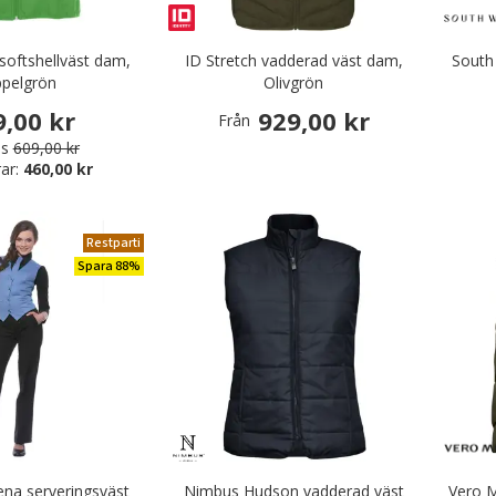
 softshellväst dam,
ID Stretch vadderad väst dam,
South
pelgrön
Olivgrön
9,00 kr
929,00 kr
Från
is
609,00 kr
ar:
460,00 kr
Restparti
Spara 88%
na serveringsväst
Nimbus Hudson vadderad väst
Vero 