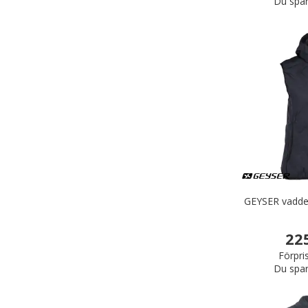
Du spar
GEYSER vadde
22
Förpri
Du spar