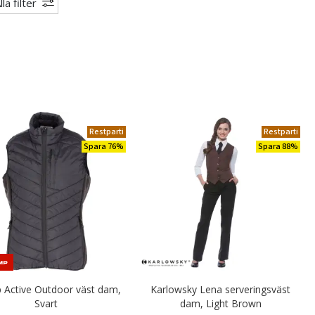
lla filter
Restparti
Restparti
Spara 76%
Spara 88%
 Active Outdoor väst dam,
Karlowsky Lena serveringsväst
Svart
dam, Light Brown