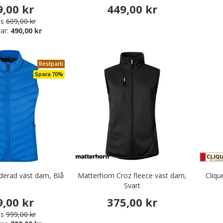
9,00 kr
449,00 kr
is
609,00 kr
ar:
490,00 kr
äder & Fritidskläder
Restparti
Spara 70%
dderad väst dam, Blå
Matterhorn Croz fleece väst dam,
Cliqu
Svart
9,00 kr
375,00 kr
is
999,00 kr