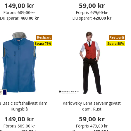
149,00 kr
59,00 kr
Förpris
609,00 kr
Förpris
479,00 kr
Du sparar:
460,00 kr
Du sparar:
420,00 kr
Restparti
Restparti
Spara 76%
Spara 88%
e Basic softshellväst dam,
Karlowsky Lena serveringsväst
Kungsblå
dam, Rust
149,00 kr
59,00 kr
Förpris
609,00 kr
Förpris
479,00 kr