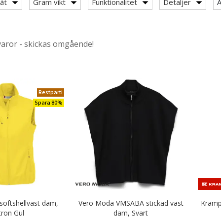
r & Serveringskläder
ät
Gram vikt
Funktionalitet
Detaljer
A
nikkläder
varor - skickas omgående!
ofilvästar
Restparti
Spara 80%
jor
 softshellväst dam,
Vero Moda VMSABA stickad väst
Kramp
r / kjolar
tron Gul
dam, Svart