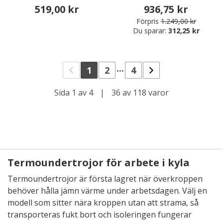
519,00 kr
936,75 kr
Förpris
1.249,00 kr
Du sparar:
312,25 kr
...
1
2
4
Sida 1 av 4
|
36 av 118 varor
Termoundertrojor för arbete i kyla
Termoundertrojor är första lagret när överkroppen
behöver hålla jämn värme under arbetsdagen. Välj en
modell som sitter nära kroppen utan att strama, så
transporteras fukt bort och isoleringen fungerar