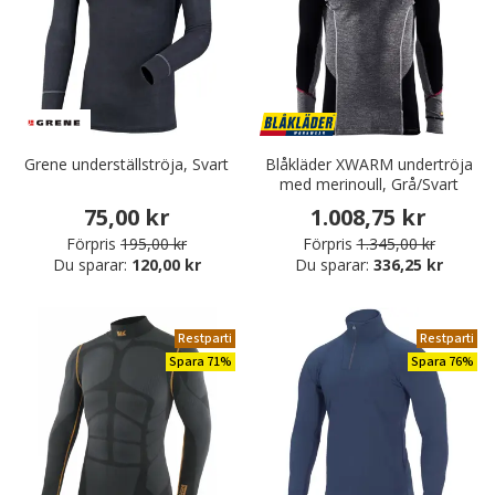
Grene underställströja, Svart
Blåkläder XWARM undertröja
med merinoull, Grå/Svart
75,00 kr
1.008,75 kr
Förpris
195,00 kr
Förpris
1.345,00 kr
Du sparar:
120,00 kr
Du sparar:
336,25 kr
Restparti
Restparti
Spara 71%
Spara 76%