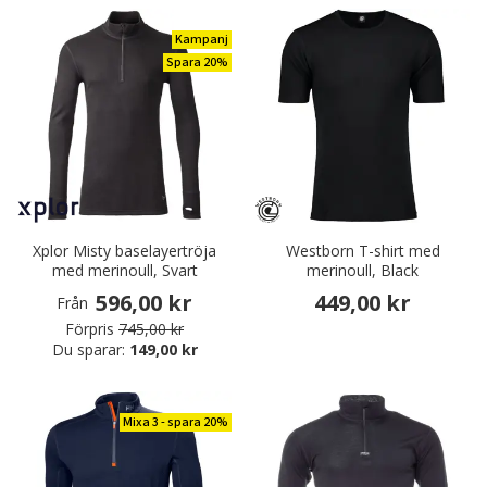
Kampanj
Spara 20%
Xplor Misty baselayertröja
Westborn T-shirt med
med merinoull, Svart
merinoull, Black
596,00 kr
449,00 kr
Från
Förpris
745,00 kr
Du sparar:
149,00 kr
Mixa 3 - spara 20%