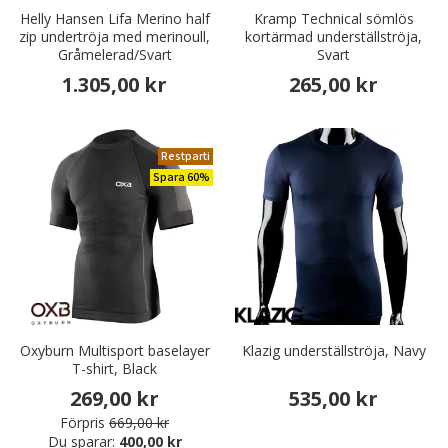
Helly Hansen Lifa Merino half
Kramp Technical sömlös
zip undertröja med merinoull,
kortärmad underställströja,
Gråmelerad/Svart
Svart
1.305,00 kr
265,00 kr
Restparti
Spara 60%
Oxyburn Multisport baselayer
Klazig underställströja, Navy
T-shirt, Black
269,00 kr
535,00 kr
Förpris
669,00 kr
Du sparar:
400,00 kr