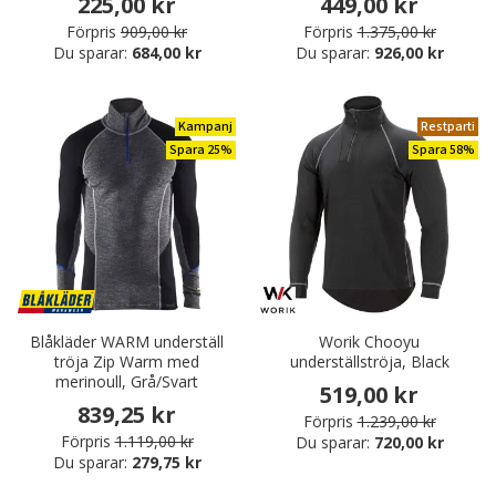
225,00 kr
449,00 kr
Förpris
909,00 kr
Förpris
1.375,00 kr
Du sparar:
684,00 kr
Du sparar:
926,00 kr
Kampanj
Restparti
Spara 25%
Spara 58%
Blåkläder WARM underställ
Worik Chooyu
tröja Zip Warm med
underställströja, Black
merinoull, Grå/Svart
519,00 kr
839,25 kr
Förpris
1.239,00 kr
Förpris
1.119,00 kr
Du sparar:
720,00 kr
Du sparar:
279,75 kr