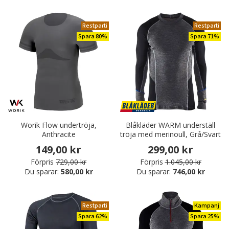
Restparti
Restparti
Spara 80%
Spara 71%
Worik Flow undertröja,
Blåkläder WARM underställ
Anthracite
tröja med merinoull, Grå/Svart
149,00 kr
299,00 kr
Förpris
729,00 kr
Förpris
1.045,00 kr
Du sparar:
580,00 kr
Du sparar:
746,00 kr
Restparti
Kampanj
Spara 62%
Spara 25%