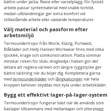
bättre under jacka, fleece eller varselplagg. För fysiskt
arbete passar syntetmaterial med snabb torktid,
medan ullblandningar ger extra komfort vid
stillastående arbete eller växlande temperaturer.
Välj material och passform efter
arbetsmiljö
Termoundertrojor från Worik, Klazig, Portwest,
Blåkläder och Helly Hansen Workwear finns med olika
tjocklek, krage och sömkonstruktion. Platta sömmar
minskar risken för skav, dragkedja i halsen gör det
lättare att reglera värmen och längre ryggstycke ger
bättre täckning när du böjer dig. Komplettera gärna
med
termounderkläder
och
långkalsonger
när hela
kroppen behöver skyddas mot kyla under arbetskläder.
Bygg ett effektivt lager-på-lager-system
Termoundertrojor fungerar bäst när de används som
baslager tillsammans med mellanlager och ytterplagg