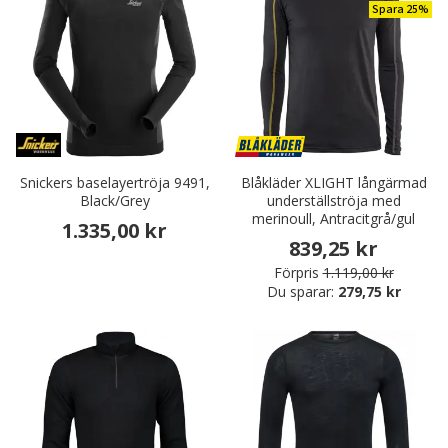
Spara 25%
Snickers baselayertröja 9491,
Blåkläder XLIGHT långärmad
Black/Grey
underställströja med
merinoull, Antracitgrå/gul
1.335,00 kr
839,25 kr
Förpris
1.119,00 kr
Du sparar:
279,75 kr