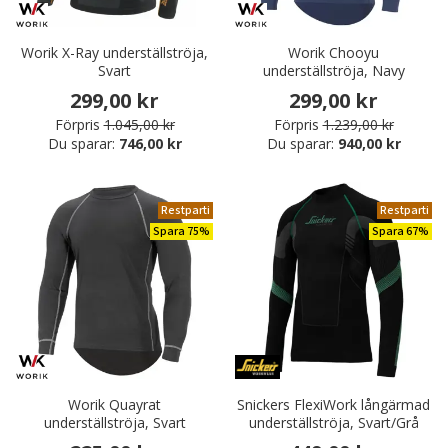
Worik X-Ray underställströja,
Worik Chooyu
Svart
underställströja, Navy
299,00 kr
299,00 kr
Förpris
1.045,00 kr
Förpris
1.239,00 kr
Du sparar:
746,00 kr
Du sparar:
940,00 kr
Restparti
Restparti
Spara 75%
Spara 67%
Worik Quayrat
Snickers FlexiWork långärmad
underställströja, Svart
underställströja, Svart/Grå