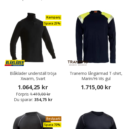
Kampanj
Spara 25%
Blåkläder underställ tröja
Tranemo långärmad T-shirt,
Xwarm, Svart
Marin/Hi-Vis gul
1.064,25 kr
1.715,00 kr
Förpris
1.419,00 kr
Du sparar:
354,75 kr
Restparti
Spara 70%