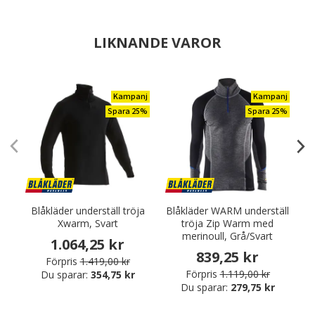
LIKNANDE VAROR
Kampanj
Kampanj
Spara 25%
Spara 25%
Blåkläder underställ tröja
Blåkläder WARM underställ
Xwarm, Svart
tröja Zip Warm med
u
merinoull, Grå/Svart
1.064,25 kr
839,25 kr
Förpris
1.419,00 kr
Förpris
1.119,00 kr
Du sparar:
354,75 kr
Du sparar:
279,75 kr