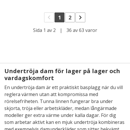
1
2
Sida 1 av 2
|
36 av 63 varor
Undertröja dam för lager på lager och
vardagskomfort
En undertröja dam är ett praktiskt basplagg när du vill
reglera värmen utan att kompromissa med
rörelsefriheten. Tunna linnen fungerar bra under
skjorta, tröja eller arbetskläder, medan långärmade
modeller ger extra värme under kalla dagar. För dig
som arbetar aktivt kan en mjuk undertröja kombineras
med exempelvis
damunderkläder
som sitter bekvämt