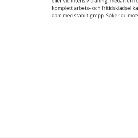
eller vid intensiv träning, medan en
komplett arbets- och fritidsklädsel
dam med stabilt grepp. Söker du mot