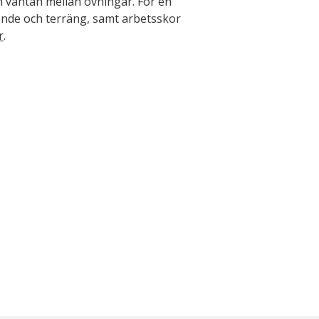
h väntan mellan övningar. För en
ende och terräng, samt arbetsskor
r
.