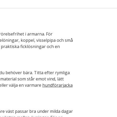
rörelsefrihet i armarna. För
elöningar, koppel, visselpipa och små
, praktiska ficklösningar och en
du behöver bära. Titta efter rymliga
aterial som står emot vind, lätt
 eller välja en varmare
hundförarjacka
are väst passar bra under milda dagar