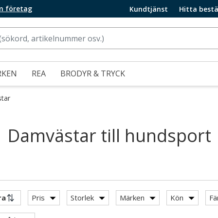
m företag
Kundtjänst
Hitta bestä
RKEN
REA
BRODYR & TRYCK
star
Damvästar till hundsport
Pris
Storlek
Märken
Kön
Fä