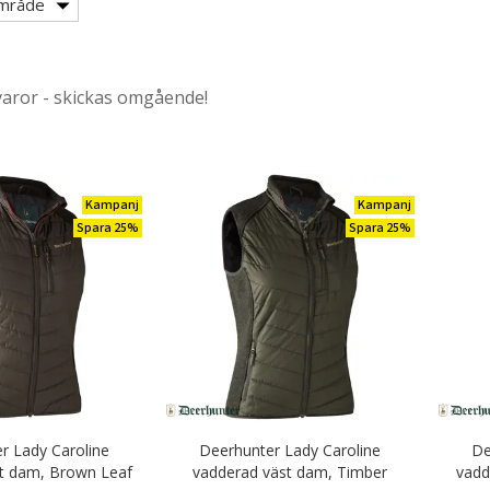
r & Serveringskläder
mråde
nikkläder
äder & Fritidskläder
varor - skickas omgående!
Kampanj
Kampanj
Spara 25%
Spara 25%
r Lady Caroline
Deerhunter Lady Caroline
De
t dam, Brown Leaf
vadderad väst dam, Timber
vadd