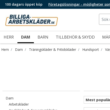
100 dagars öppet köp
Företagslösningar - möjligheter so
HERR
DAM
BARN
TILLBEHÖR & SKYDD
MÄ
Hem
Dam
Träningskläder & Fritidskläder
Hundsport
Vä
Filtrera efter category: Dam
Dam
Filtrera efter category: Arbetskläder
Arbetskläder