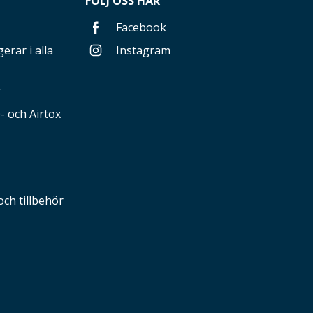
FÖLJ OSS HÄR
Facebook
erar i alla
Instagram
r
 och Airtox
och tillbehör