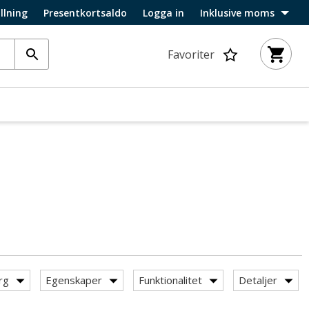
llning
Presentkortsaldo
Logga in
Inklusive moms
Favoriter
rg
Egenskaper
Funktionalitet
Detaljer