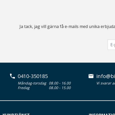
Ja tack, jag vill gärna få e-mails med unika erb
0410-350185
info@bi
Måndag-torsdag
08.00 - 16.00
Vi svarar 
Fredag
08.00 - 15.00