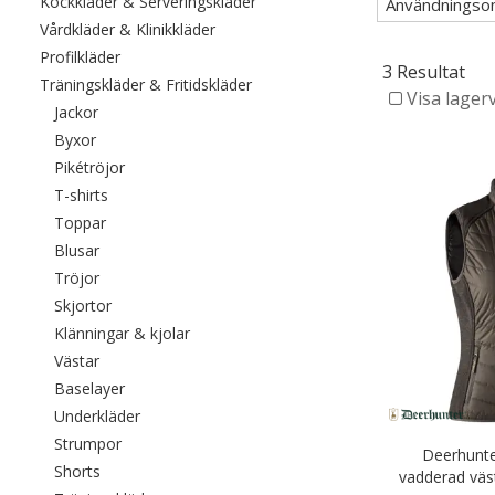
Filtrera efter category: Kockkläde
Kockkläder & Serveringskläder
Användningso
Filtrera efter category: Vårdkläder & Kli
Vårdkläder & Klinikkläder
Filtrera efter category: Profilkläder
Profilkläder
3 Resultat
Filtrera efter category: Träningskl
Träningskläder & Fritidskläder
Visa lager
Filtrera efter category: Jackor
Jackor
Filtrera efter category: Byxor
Byxor
Filtrera efter category: Pikétröjor
Pikétröjor
Filtrera efter category: T-shirts
T-shirts
Filtrera efter category: Toppar
Toppar
Filtrera efter category: Blusar
Blusar
Filtrera efter category: Tröjor
Tröjor
Filtrera efter category: Skjortor
Skjortor
Filtrera efter category: Klänningar & kjolar
Klänningar & kjolar
Filtrera efter category: Västar
Västar
Filtrera efter category: Baselayer
Baselayer
Filtrera efter category: Underkläder
Underkläder
Filtrera efter category: Strumpor
Strumpor
Deerhunte
Filtrera efter category: Shorts
Shorts
vadderad väs