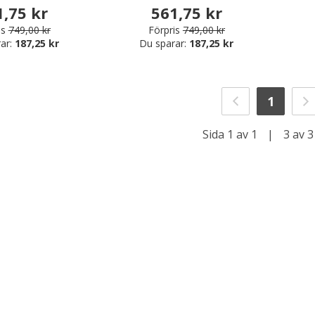
1,75 kr
561,75 kr
is
749,00 kr
Förpris
749,00 kr
ar:
187,25 kr
Du sparar:
187,25 kr
1
Sida 1 av 1
|
3 av 3
r