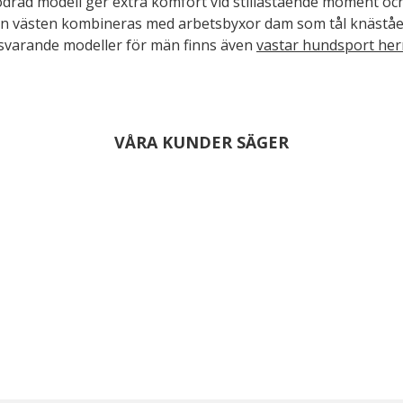
 fodrad modell ger extra komfort vid stillastående moment oc
 kan västen kombineras med arbetsbyxor dam som tål knästå
svarande modeller för män finns även
vastar hundsport her
VÅRA KUNDER SÄGER