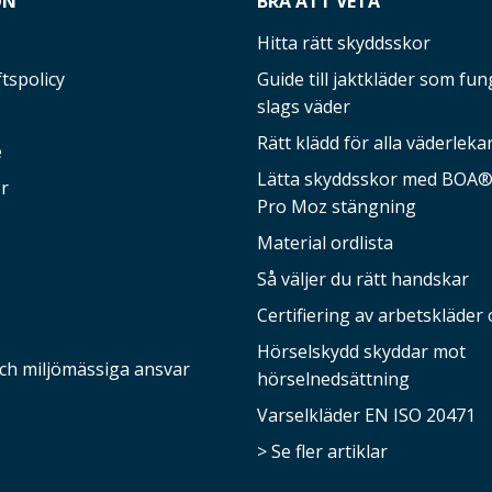
ON
BRA ATT VETA
Hitta rätt skyddsskor
tspolicy
Guide till jaktkläder som fung
slags väder
Rätt klädd för alla väderleka
e
Lätta skyddsskor med BOA®-
r
Pro Moz stängning
Material ordlista
Så väljer du rätt handskar
Certifiering av arbetskläder 
Hörselskydd skyddar mot
och miljömässiga ansvar
hörselnedsättning
Varselkläder EN ISO 20471
> Se fler artiklar