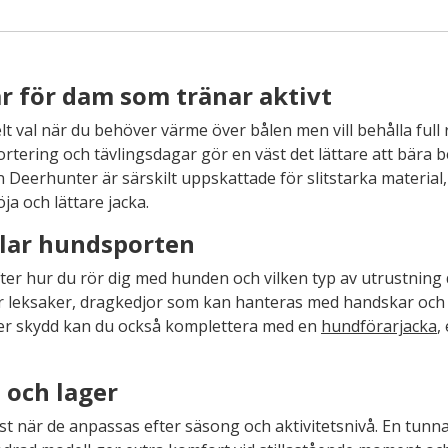
r för dam som tränar aktivt
lt val när du behöver värme över bålen men vill behålla full 
tering och tävlingsdagar gör en väst det lättare att bära b
ån Deerhunter är särskilt uppskattade för slitstarka material
a och lättare jacka.
lar hundsporten
ter hur du rör dig med hunden och vilken typ av utrustning 
er leksaker, dragkedjor som kan hanteras med handskar och m
mer skydd kan du också komplettera med en
hundförarjacka
,
l och lager
t när de anpassas efter säsong och aktivitetsnivå. En tunn