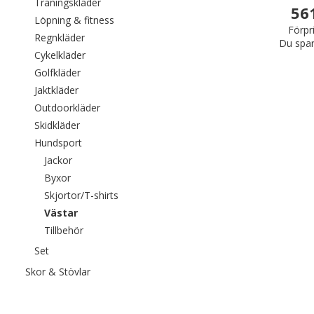
Filtrera efter category: Träningskläder
Träningskläder
56
Filtrera efter category: Löpning & fitness
Löpning & fitness
Förpr
Filtrera efter category: Regnkläder
Regnkläder
Du spar
Filtrera efter category: Cykelkläder
Cykelkläder
Filtrera efter category: Golfkläder
Golfkläder
Filtrera efter category: Jaktkläder
Jaktkläder
Filtrera efter category: Outdoorkläder
Outdoorkläder
Filtrera efter category: Skidkläder
Skidkläder
Filtrera efter category: Hundsport
Hundsport
Filtrera efter category: Jackor
Jackor
Filtrera efter category: Byxor
Byxor
Filtrera efter category: Skjortor/T-shirts
Skjortor/T-shirts
Valda För närvarande sorterad efter category: Västa
Västar
Filtrera efter category: Tillbehör
Tillbehör
Filtrera efter category: Set
Set
Filtrera efter category: Skor & Stövlar
Skor & Stövlar