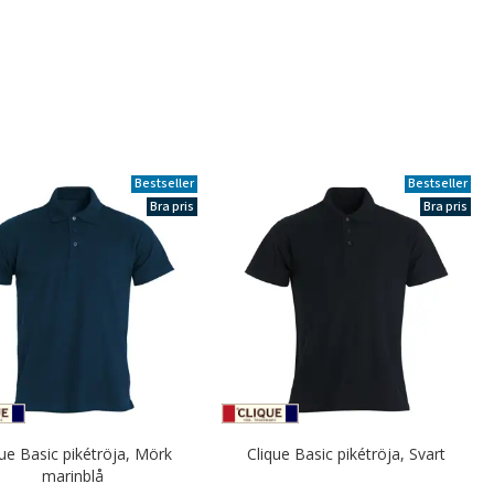
Bestseller
Bestseller
Bra pris
Bra pris
que Basic pikétröja, Mörk
Clique Basic pikétröja, Svart
marinblå