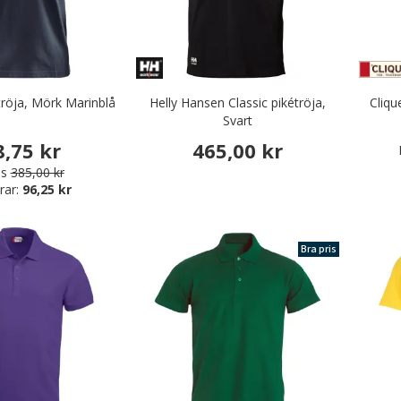
tröja, Mörk Marinblå
Helly Hansen Classic pikétröja,
Cliqu
Svart
8,75 kr
465,00 kr
is
385,00 kr
rar:
96,25 kr
Bra pris