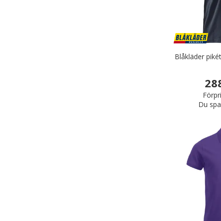
Blåkläder piké
28
Förpr
Du spa