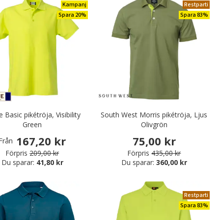
Kampanj
Restparti
Spara 20%
Spara 83%
e Basic pikétröja, Visibility
South West Morris pikétröja, Ljus
Green
Olivgrön
167,20 kr
75,00 kr
Från
Förpris
209,00 kr
Förpris
435,00 kr
Du sparar:
41,80 kr
Du sparar:
360,00 kr
Restparti
Spara 83%