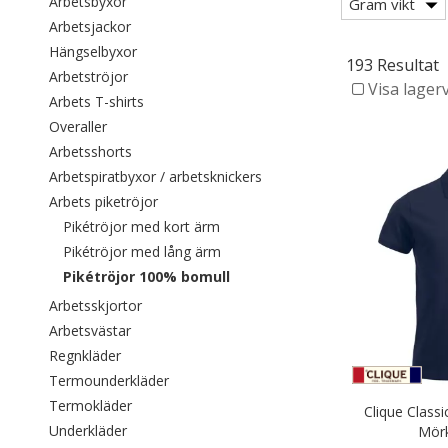
Filtrera efter category: Arbetsbyxor
Arbetsbyxor
Gram vikt
Filtrera efter category: Arbetsjackor
Arbetsjackor
Filtrera efter category: Hängselbyxor
Hängselbyxor
193 Resultat
Filtrera efter category: Arbetströjor
Arbetströjor
Visa lager
Filtrera efter category: Arbets T-shirts
Arbets T-shirts
Filtrera efter category: Overaller
Overaller
Filtrera efter category: Arbetsshorts
Arbetsshorts
Filtrera efter category: Arbe
Arbetspiratbyxor / arbetsknickers
Filtrera efter category: Arbets piketröjor
Arbets piketröjor
Filtrera efter category: Pikétröjor 
Pikétröjor med kort ärm
Filtrera efter category: Pikétröjor
Pikétröjor med lång ärm
Valda För närvarande sorterad eft
Pikétröjor 100% bomull
Filtrera efter category: Arbetsskjortor
Arbetsskjortor
Filtrera efter category: Arbetsvästar
Arbetsvästar
Filtrera efter category: Regnkläder
Regnkläder
Filtrera efter category: Termounderkläder
Termounderkläder
Filtrera efter category: Termokläder
Termokläder
Clique Classi
Filtrera efter category: Underkläder
Underkläder
Mörk