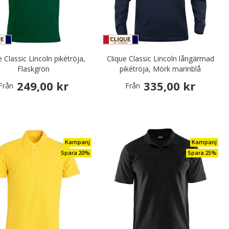
e Classic Lincoln pikétröja,
Clique Classic Lincoln långärmad
Flaskgrön
pikétröja, Mörk marinblå
249,00 kr
335,00 kr
Från
Från
Kampanj
Kampanj
Spara 20%
Spara 25%