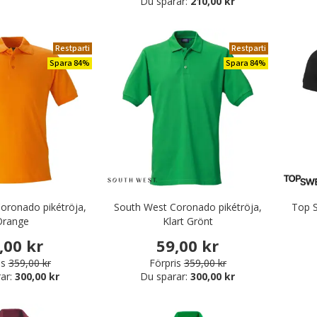
Du sparar:
210,00 kr
Restparti
Restparti
Spara 84%
Spara 84%
oronado pikétröja,
South West Coronado pikétröja,
Top S
Orange
Klart Grönt
,00 kr
59,00 kr
is
359,00 kr
Förpris
359,00 kr
ar:
300,00 kr
Du sparar:
300,00 kr