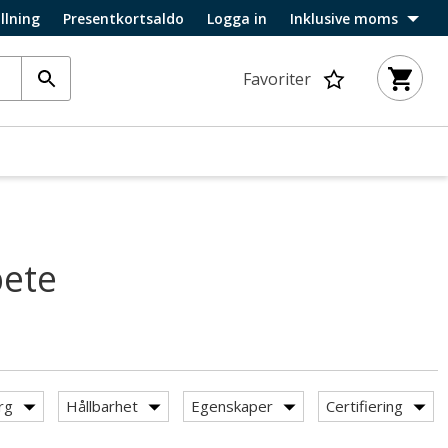
llning
Presentkortsaldo
Logga in
Inklusive moms
Favoriter
bete
rg
Hållbarhet
Egenskaper
Certifiering