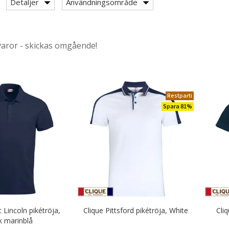
Detaljer
Användningsområde
varor - skickas omgående!
tspiratbyxor / arbetsknickers
Restparti
Spara 81%
med kort ärm
 med lång ärm
er category: Pikétröjor 100% bomull
c Lincoln pikétröja,
Clique Pittsford pikétröja, White
Cli
 marinblå