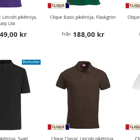
c Lincoln pikétröja,
Clique Basic pikétröja, Flaskgrön
Clique
arp Lila
49,00 kr
188,00 kr
Från
Bestseller
ikétröja, Svart
Clique Classic Lincoln pikétröja,
Cl