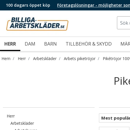
100 dagars öppet köp
Företagslösningar - möjligheter so
HERR
DAM
BARN
TILLBEHÖR & SKYDD
MÄ
Hem
Herr
Arbetskläder
Arbets piketröjor
Pikétröjor 10
Pik
Filtrera efter category: Herr
Herr
Filtrera efter category: Arbetskläder
Arbetskläder