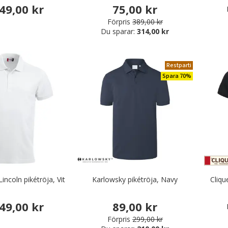
49,00 kr
75,00 kr
Förpris
389,00 kr
Du sparar:
314,00 kr
rbetskläder
Restparti
r & Serveringskläder
Spara 70%
nikkläder
äder & Fritidskläder
Lincoln pikétröja, Vit
Karlowsky pikétröja, Navy
Cliqu
49,00 kr
89,00 kr
Förpris
299,00 kr