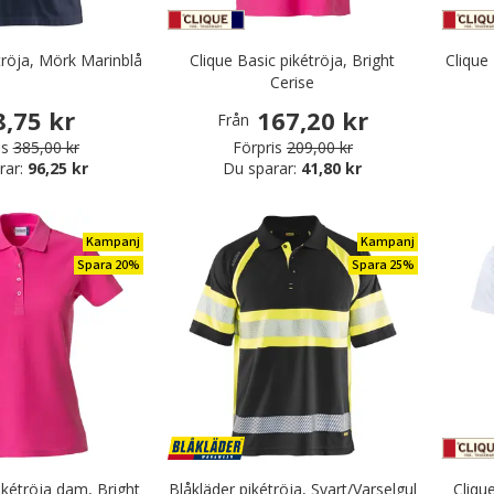
tröja, Mörk Marinblå
Clique Basic pikétröja, Bright
Clique
Cerise
8,75 kr
167,20 kr
Från
is
385,00 kr
Förpris
209,00 kr
rar:
96,25 kr
Du sparar:
41,80 kr
Kampanj
Kampanj
Spara 20%
Spara 25%
ikétröja dam, Bright
Blåkläder pikétröja, Svart/Varselgul
Clique