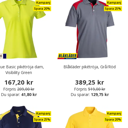
Kampanj
Kampanj
Spara 20%
Spara 25%
que Basic pikétröja dam,
Blåkläder pikétröja, Grå/Röd
Visibility Green
167,20 kr
389,25 kr
Förpris
209,00 kr
Förpris
519,00 kr
Du sparar:
41,80 kr
Du sparar:
129,75 kr
Kampanj
Kampanj
Spara 25%
Spara 20%