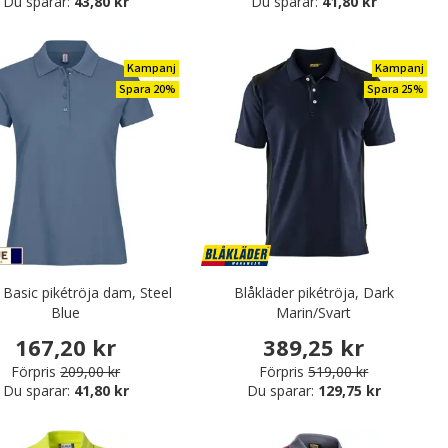
Du sparar:
43,80 kr
Du sparar:
41,80 kr
Kampanj
Kampanj
Spara 20%
Spara 25%
 Basic pikétröja dam, Steel
Blåkläder pikétröja, Dark
Blue
Marin/Svart
167,20 kr
389,25 kr
Förpris
209,00 kr
Förpris
519,00 kr
Du sparar:
41,80 kr
Du sparar:
129,75 kr