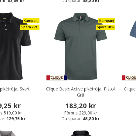
rar:
83,85 kr
Du sparar:
45,80 kr
Kampanj
Kampanj
Spara 25%
Spara 20%
pikétröja, Svart
Clique Basic Active pikétröja, Pistol
Clique
Grå
9,25 kr
183,20 kr
is
519,00 kr
Förpris
229,00 kr
ar:
129,75 kr
Du sparar:
45,80 kr