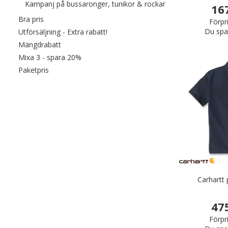
Filtrera efter cat
Kampanj på bussaronger, tunikor & rockar
16
Filtrera efter category: Bra pris
Bra pris
Förpr
Du spa
Filtrera efter category: Utförsäljning 
Utförsäljning - Extra rabatt!
Filtrera efter category: Mängdrabatt
Mängdrabatt
Filtrera efter category: Mixa 3 - spara 20%
Mixa 3 - spara 20%
Filtrera efter category: Paketpris
Paketpris
Carhartt 
47
Förpr