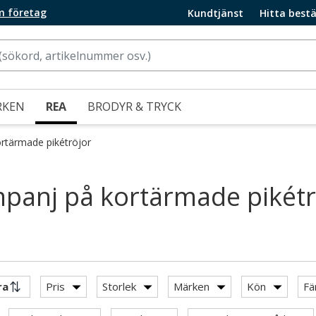
m företag
Kundtjänst
Hitta bestä
RKEN
REA
BRODYR & TRYCK
rtärmade pikétröjor
panj på kortärmade pikétr
Pris
Storlek
Märken
Kön
Fä