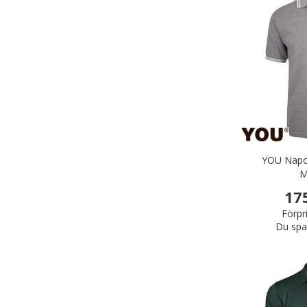
YOU Napol
M
17
Förpr
Du spa