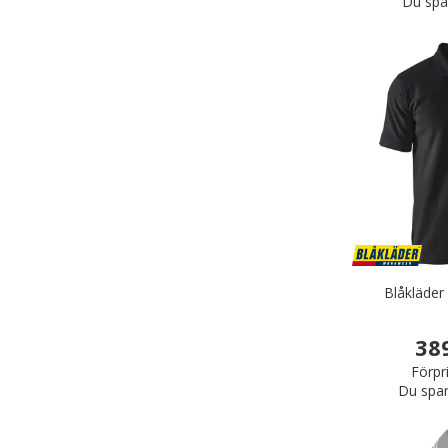
Du spa
Blåkläder 
38
Förpr
Du spar