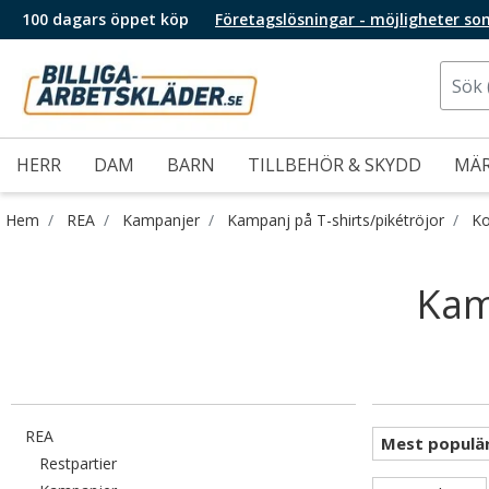
100 dagars öppet köp
Företagslösningar - möjligheter so
HERR
DAM
BARN
TILLBEHÖR & SKYDD
MÄ
Hem
REA
Kampanjer
Kampanj på T-shirts/pikétröjor
Ko
Kam
Filtrera efter category: REA
REA
Filtrera efter category: Restpartier
Restpartier