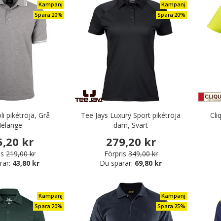
Kampanj
Kampanj
Spara 20%
Spara 20%
i pikétröja, Grå
Tee Jays Luxury Sport pikétröja
Cli
elange
dam, Svart
5,20 kr
279,20 kr
is
219,00 kr
Förpris
349,00 kr
rar:
43,80 kr
Du sparar:
69,80 kr
Kampanj
Kampanj
Spara 20%
Spara 25%