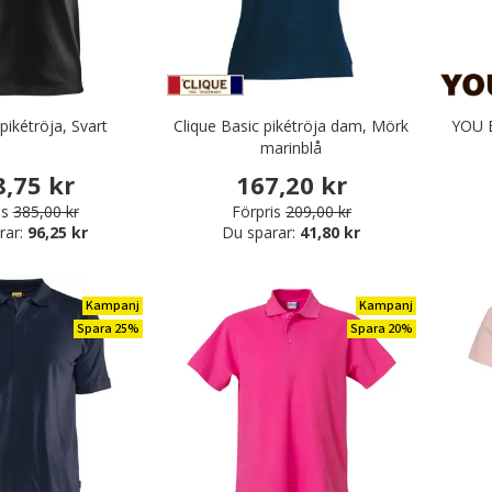
pikétröja, Svart
Clique Basic pikétröja dam, Mörk
YOU B
marinblå
8,75 kr
167,20 kr
is
385,00 kr
Förpris
209,00 kr
rar:
96,25 kr
Du sparar:
41,80 kr
Kampanj
Kampanj
Spara 25%
Spara 20%