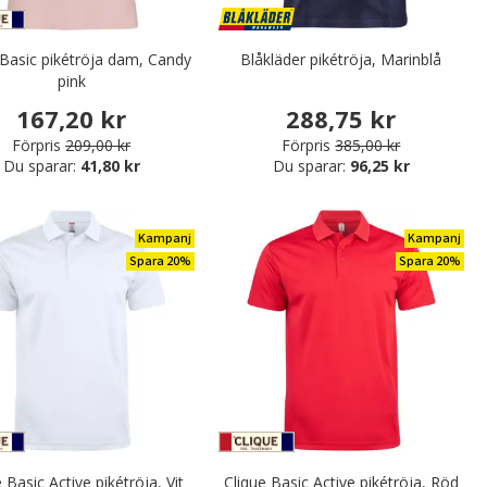
 Basic pikétröja dam, Candy
Blåkläder pikétröja, Marinblå
pink
167,20 kr
288,75 kr
Förpris
209,00 kr
Förpris
385,00 kr
Du sparar:
41,80 kr
Du sparar:
96,25 kr
Kampanj
Kampanj
Spara 20%
Spara 20%
 Basic Active pikétröja, Vit
Clique Basic Active pikétröja, Röd