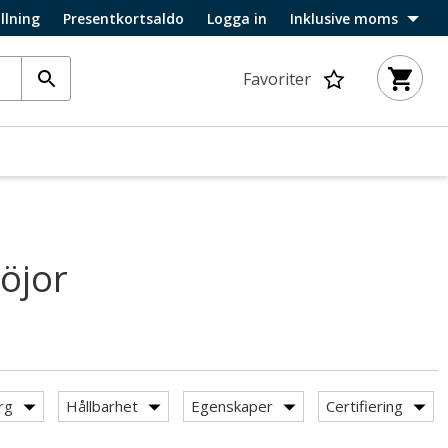
llning
Presentkortsaldo
Logga in
Inklusive moms
Favoriter
öjor
rg
Hållbarhet
Egenskaper
Certifiering