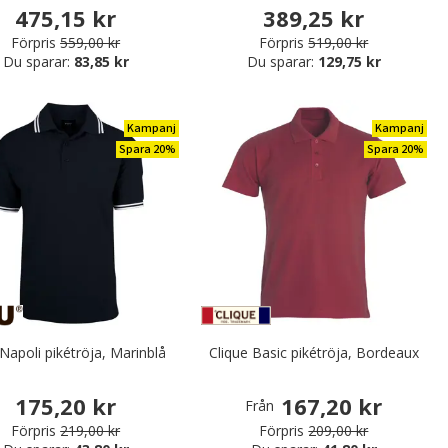
475,15 kr
389,25 kr
Förpris
559,00 kr
Förpris
519,00 kr
Du sparar:
83,85 kr
Du sparar:
129,75 kr
Kampanj
Kampanj
Spara 20%
Spara 20%
apoli pikétröja, Marinblå
Clique Basic pikétröja, Bordeaux
175,20 kr
167,20 kr
Från
Förpris
219,00 kr
Förpris
209,00 kr