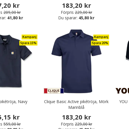
egory: Kampanj på bussaronger, tunikor & rockar
7,20 kr
183,20 kr
is
209,00 kr
Förpris
229,00 kr
rar:
41,80 kr
Du sparar:
45,80 kr
- Extra rabatt!
Kampanj
Kampanj
Spara 15%
Spara 20%
pikétröja, Navy
Clique Basic Active pikétröja, Mörk
YOU N
Marinblå
5,15 kr
183,20 kr
is
559,00 kr
Förpris
229,00 kr