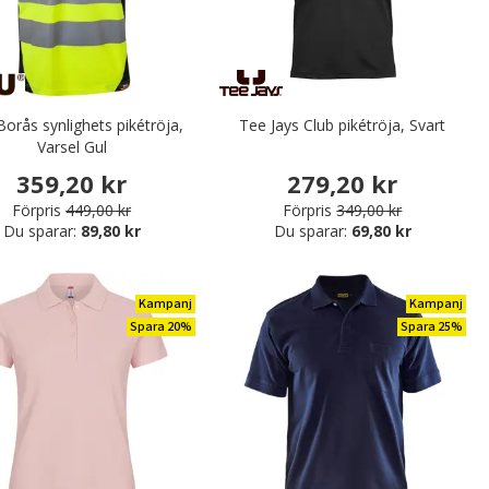
orås synlighets pikétröja,
Tee Jays Club pikétröja, Svart
Varsel Gul
359,20 kr
279,20 kr
Förpris
449,00 kr
Förpris
349,00 kr
Du sparar:
89,80 kr
Du sparar:
69,80 kr
Kampanj
Kampanj
Spara 20%
Spara 25%