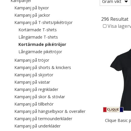
Filtrera efter category: Kampanjer
Kampanjer
Gram vikt
Filtrera efter category: Kampanj på byxor
Kampanj på byxor
Filtrera efter category: Kampanj på jackor
Kampanj på jackor
296 Resultat
Filtrera efter category: Kampan
Kampanj på T-shirts/pikétröjor
Visa lager
Filtrera efter category: Kortärmade T-sh
Kortärmade T-shirts
Filtrera efter category: Långärmade T-s
Långärmade T-shirts
Valda För närvarande sorterad eft
Kortärmade pikétröjor
Filtrera efter category: Långärmade 
Långärmade pikétröjor
Filtrera efter category: Kampanj på tröjor
Kampanj på tröjor
Filtrera efter category: Kampan
Kampanj på shorts & knickers
Filtrera efter category: Kampanj på skjor
Kampanj på skjortor
Filtrera efter category: Kampanj på västar
Kampanj på västar
Filtrera efter category: Kampanj på re
Kampanj på regnkläder
Filtrera efter category: Kampanj på
Kampanj på skor & stövlar
Filtrera efter category: Kampanj på tillbe
Kampanj på tillbehör
Filtrera efter category:
Kampanj på hängselbyxor & overaller
Filtrera efter category: Kampa
Kampanj på termounderkläder
Clique Basic 
Filtrera efter category: Kampanj på u
Kampanj på underkläder