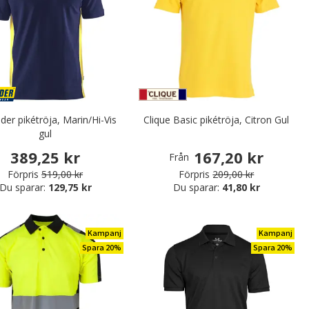
der pikétröja, Marin/Hi-Vis
Clique Basic pikétröja, Citron Gul
gul
389,25 kr
167,20 kr
Från
Förpris
519,00 kr
Förpris
209,00 kr
Du sparar:
129,75 kr
Du sparar:
41,80 kr
Kampanj
Kampanj
Spara 20%
Spara 20%