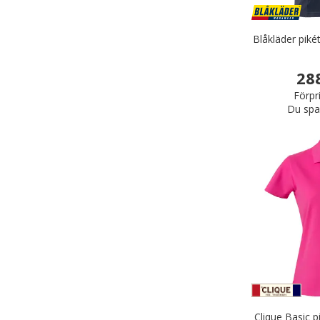
Blåkläder piké
28
Förpr
Du spa
Clique Basic p