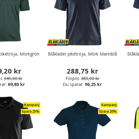
 pikétröja, Mörkgrön
Blåkläder pikétröja, Mörk Marinblå
Blåklä
9,20 kr
288,75 kr
is
349,00 kr
Förpris
385,00 kr
rar:
69,80 kr
Du sparar:
96,25 kr
Kampanj
Kampanj
Spara 25%
Spara 20%