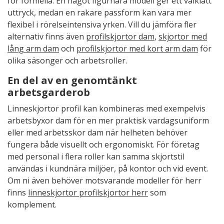
för formella. En något figurnära modell ger ett välklätt
uttryck, medan en rakare passform kan vara mer
flexibel i rörelseintensiva yrken. Vill du jämföra fler
alternativ finns även
profilskjortor dam
,
skjortor med
lång arm dam
och
profilskjortor med kort arm dam
för
olika säsonger och arbetsroller.
En del av en genomtänkt
arbetsgarderob
Linneskjortor profil kan kombineras med exempelvis
arbetsbyxor dam för en mer praktisk vardagsuniform
eller med arbetsskor dam när helheten behöver
fungera både visuellt och ergonomiskt. För företag
med personal i flera roller kan samma skjortstil
användas i kundnära miljöer, på kontor och vid event.
Om ni även behöver motsvarande modeller för herr
finns
linneskjortor profilskjortor herr
som
komplement.