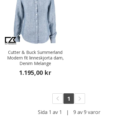
Cutter & Buck Summerland
Modern fit linneskjorta dam,
Denim Melange
1.195,00 kr
1
Sida 1 av 1
|
9 av 9 varor