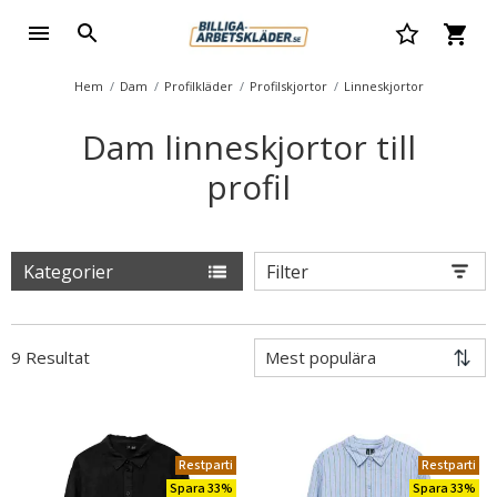
Hem
Dam
Profilkläder
Profilskjortor
Linneskjortor
Dam linneskjortor till
profil
Kategorier
Filter
9 Resultat
Restparti
Restparti
Spara 33%
Spara 33%