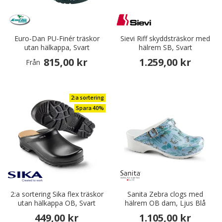
Euro-Dan PU-Finér träskor
Sievi Riff skyddsträskor med
utan hälkappa, Svart
hälrem SB, Svart
815,00 kr
1.259,00 kr
Från
2:a sortering
Spara 40%
2:a sortering Sika flex träskor
Sanita Zebra clogs med
utan hälkappa OB, Svart
hälrem OB dam, Ljus Blå
449,00 kr
1.105,00 kr