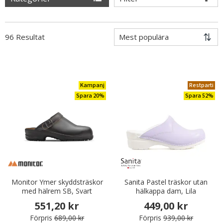
96 Resultat
Kampanj
Restparti
Spara 20%
Spara 52%
Monitor Ymer skyddsträskor
Sanita Pastel träskor utan
med hälrem SB, Svart
hälkappa dam, Lila
551,20 kr
449,00 kr
Förpris
689,00 kr
Förpris
939,00 kr