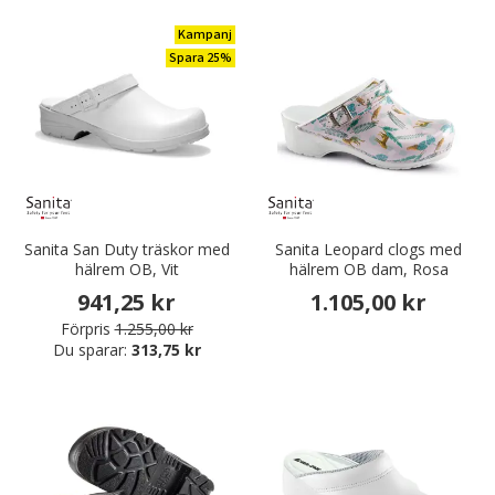
Kampanj
Spara 25%
Sanita San Duty träskor med
Sanita Leopard clogs med
hälrem OB, Vit
hälrem OB dam, Rosa
941,25 kr
1.105,00 kr
Förpris
1.255,00 kr
Du sparar:
313,75 kr