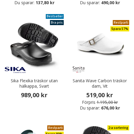
Du sparar:
137,80 kr
Du sparar:
490,00 kr
Bestseller
Bra pris
Restparti
Spara 57%
Sika Flexika träskor utan
Sanita Wave Carbon träskor
hälkappa, Svart
dam, Vit
989,00 kr
519,00 kr
Förpris
1.195,00 kr
Du sparar:
676,00 kr
Restparti
2:a sortering