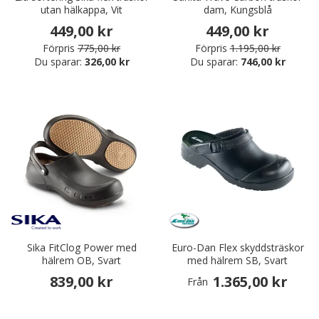
utan hälkappa, Vit
dam, Kungsblå
449,00 kr
449,00 kr
Förpris
775,00 kr
Förpris
1.195,00 kr
Du sparar:
326,00 kr
Du sparar:
746,00 kr
Sika FitClog Power med
Euro-Dan Flex skyddsträskor
hälrem OB, Svart
med hälrem SB, Svart
839,00 kr
1.365,00 kr
Från