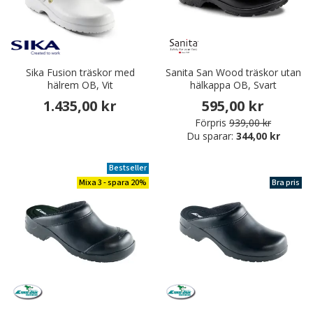
Sika Fusion träskor med
Sanita San Wood träskor utan
hälrem OB, Vit
hälkappa OB, Svart
1.435,00 kr
595,00 kr
Förpris
939,00 kr
Du sparar:
344,00 kr
Bestseller
Mixa 3 - spara 20%
Bra pris