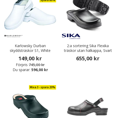
Spara 80%
Karlowsky Durban
2:a sortering Sika Flexika
skyddsträskor S1, White
träskor utan hälkappa, Svart
149,00 kr
655,00 kr
Förpris
745,00 kr
Du sparar:
596,00 kr
Mixa 3 - spara 20%