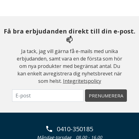
Få bra erbjudanden direkt till din e-post.
📫
Ja tack, jag vill gärna få e-mails med unika
erbjudanden, samt vara en de första som hör
om nya produkter med begränsat antal. Du
kan enkelt avregistrera dig nyhetsbrevet när
som helst.
Integritetspolicy
PRENUMERERA
0410-350185
Måndag-torsdag
08.00 - 16.00