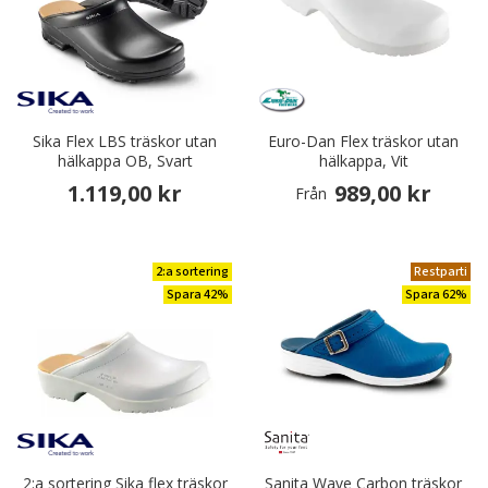
Sika Flex LBS träskor utan
Euro-Dan Flex träskor utan
hälkappa OB, Svart
hälkappa, Vit
1.119,00 kr
989,00 kr
Från
2:a sortering
Restparti
Spara 42%
Spara 62%
2:a sortering Sika flex träskor
Sanita Wave Carbon träskor