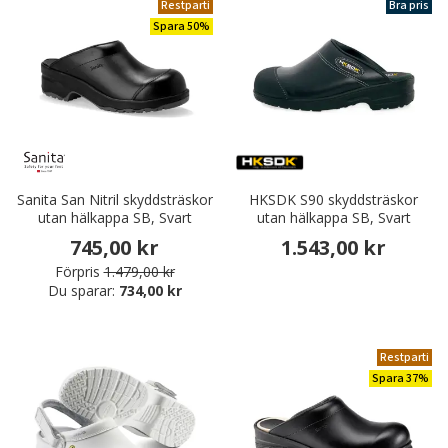
Restparti
Bra pris
Spara 50%
Sanita San Nitril skyddsträskor
HKSDK S90 skyddsträskor
utan hälkappa SB, Svart
utan hälkappa SB, Svart
745,00 kr
1.543,00 kr
Förpris
1.479,00 kr
Du sparar:
734,00 kr
Restparti
Spara 37%