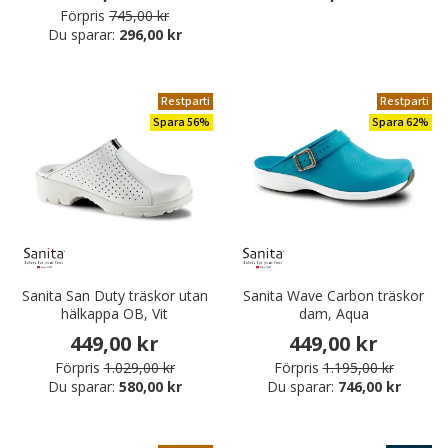
Förpris
745,00 kr
Du sparar:
296,00 kr
Restparti
Restparti
Spara 56%
Spara 62%
Sanita San Duty träskor utan
Sanita Wave Carbon träskor
hälkappa OB, Vit
dam, Aqua
449,00 kr
449,00 kr
Förpris
1.029,00 kr
Förpris
1.195,00 kr
Du sparar:
580,00 kr
Du sparar:
746,00 kr