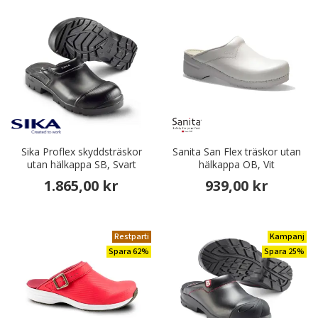
Sika Proflex skyddsträskor
Sanita San Flex träskor utan
utan hälkappa SB, Svart
hälkappa OB, Vit
1.865,00 kr
939,00 kr
Restparti
Kampanj
Spara 62%
Spara 25%