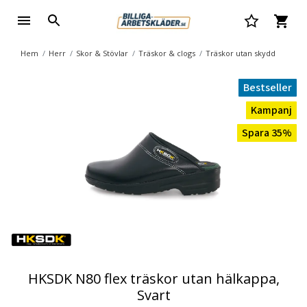
Hem
Herr
Skor & Stövlar
Träskor & clogs
Träskor utan skydd
Bestseller
Kampanj
Spara 35%
HKSDK N80 flex träskor utan hälkappa,
Svart