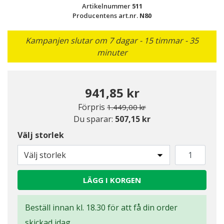
Artikelnummer
511
Producentens art.nr.
N80
Kampanjen slutar om 7 dagar - 15 timmar - 35
minuter
941,85 kr
Pris nedsatt från
till
Förpris
1.449,00 kr
Du sparar:
507,15 kr
Välj storlek
Välj storlek
LÄGG I KORGEN
Beställ innan kl. 18.30 för att få din order
skickad idag