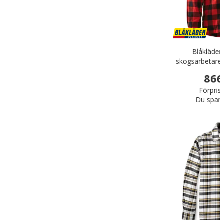
Blåkläder
skogsarbetare
86
Förpri
Du spar