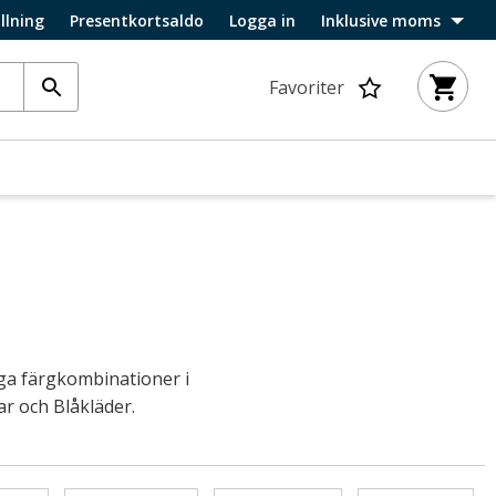
llning
Presentkortsaldo
Logga in
Inklusive moms
Favoriter
iga färgkombinationer i
r och Blåkläder.