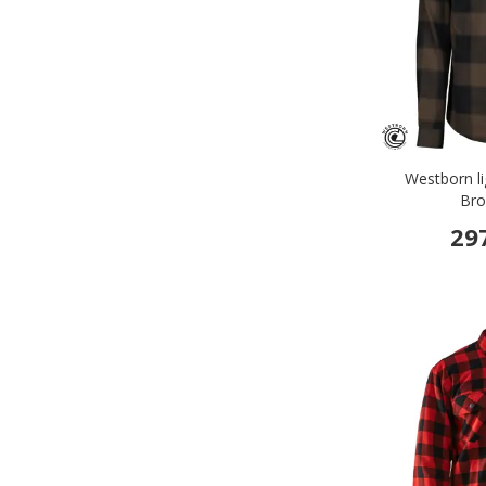
Westborn lig
Bro
29