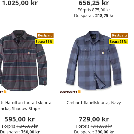
1.025,00 kr
656,25 kr
Förpris
875,00 kr
Du sparar:
218,75 kr
Restparti
Restparti
Spara 56%
Spara 35%
tt Hamilton fodrad skjorta
Carhartt flanellskjorta, Navy
jacka, Shadow Stripe
595,00 kr
729,00 kr
Förpris
1.345,00 kr
Förpris
1.119,00 kr
Du sparar:
750,00 kr
Du sparar:
390,00 kr