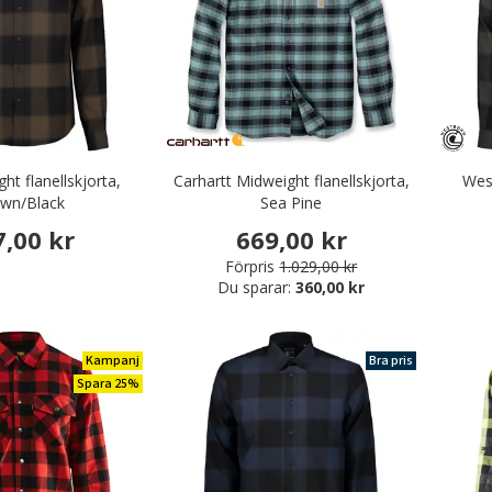
ht flanellskjorta,
Carhartt Midweight flanellskjorta,
West
wn/Black
Sea Pine
7,00 kr
669,00 kr
Förpris
1.029,00 kr
Du sparar:
360,00 kr
Kampanj
Bra pris
Spara 25%