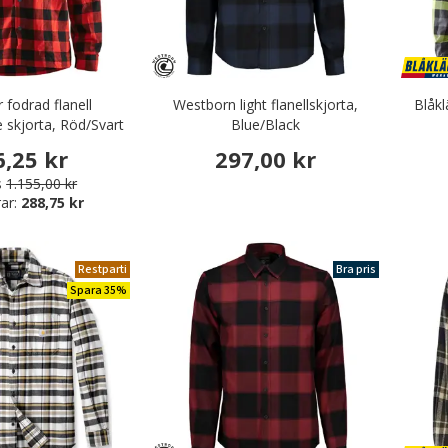
 fodrad flanell
Westborn light flanellskjorta,
Blåkl
 skjorta, Röd/Svart
Blue/Black
6,25 kr
297,00 kr
s
1.155,00 kr
ar:
288,75 kr
Restparti
Bra pris
Spara 35%