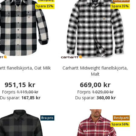
Spara 15%
Spara 35%
rtt flanellskjorta, Oat Milk
Carhartt Midweight flanellskjorta,
Malt
951,15 kr
669,00 kr
Förpris
1.119,00 kr
Förpris
1.029,00 kr
Du sparar:
167,85 kr
Du sparar:
360,00 kr
Bra pris
Restparti
Spara 56%