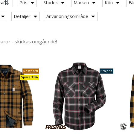
Pris
Storlek
Märken
Kön
Fä
Detaljer
Användningsområde
varor - skickas omgående!
tspiratbyxor / arbetsknickers
Restparti
Bra pris
Spara 33%
y: Flanellskjortor
jortor
skjortor 100% bomull
ortor
 skjortor