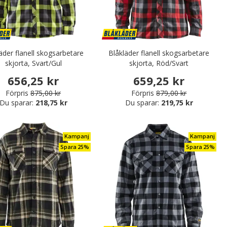
äder flanell skogsarbetare
Blåkläder flanell skogsarbetare
skjorta, Svart/Gul
skjorta, Röd/Svart
656,25 kr
659,25 kr
Förpris
875,00 kr
Förpris
879,00 kr
Du sparar:
218,75 kr
Du sparar:
219,75 kr
Kampanj
Kampanj
Spara 25%
Spara 25%