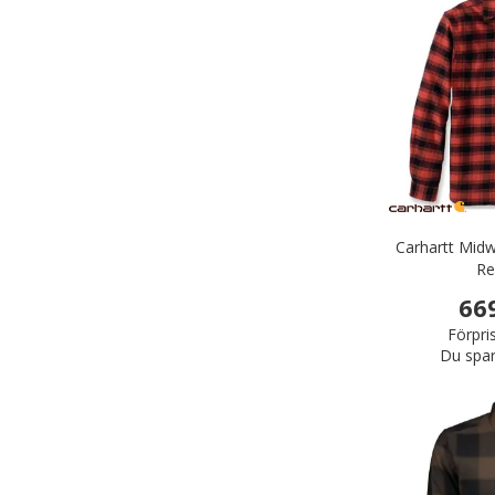
Carhartt Midwe
Re
66
Förpri
Du spar