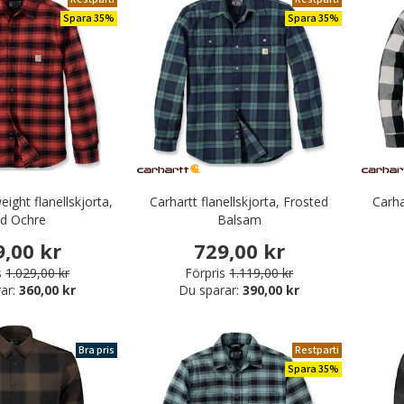
Spara 35%
Spara 35%
ight flanellskjorta,
Carhartt flanellskjorta, Frosted
Carha
d Ochre
Balsam
9,00 kr
729,00 kr
s
1.029,00 kr
Förpris
1.119,00 kr
ar:
360,00 kr
Du sparar:
390,00 kr
Bra pris
Restparti
Spara 35%