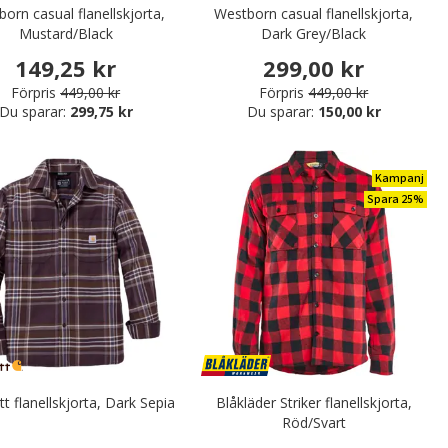
orn casual flanellskjorta,
Westborn casual flanellskjorta,
Mustard/Black
Dark Grey/Black
149,25 kr
299,00 kr
Förpris
449,00 kr
Förpris
449,00 kr
Du sparar:
299,75 kr
Du sparar:
150,00 kr
Kampanj
Spara 25%
tt flanellskjorta, Dark Sepia
Blåkläder Striker flanellskjorta,
Röd/Svart