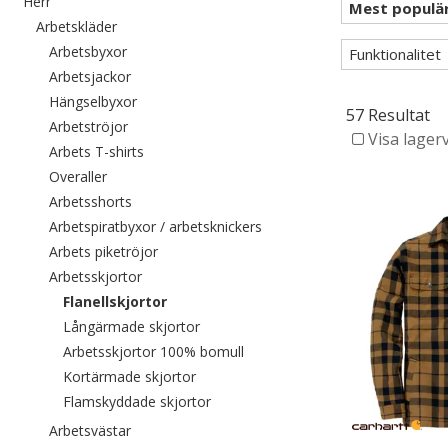
Filtrera efter category: Herr
Herr
Filtrera efter category: Arbetskläder
Arbetskläder
Filtrera efter category: Arbetsbyxor
Arbetsbyxor
Funktionalitet
Filtrera efter category: Arbetsjackor
Arbetsjackor
Filtrera efter category: Hängselbyxor
Hängselbyxor
57 Resultat
Filtrera efter category: Arbetströjor
Arbetströjor
Visa lager
Filtrera efter category: Arbets T-shirts
Arbets T-shirts
Filtrera efter category: Overaller
Overaller
Filtrera efter category: Arbetsshorts
Arbetsshorts
Filtrera efter category: Arbe
Arbetspiratbyxor / arbetsknickers
Filtrera efter category: Arbets piketröjor
Arbets piketröjor
Filtrera efter category: Arbetsskjortor
Arbetsskjortor
Valda För närvarande sorterad efter categor
Flanellskjortor
Filtrera efter category: Långärmade sk
Långärmade skjortor
Filtrera efter category: Arbets
Arbetsskjortor 100% bomull
Filtrera efter category: Kortärmade skj
Kortärmade skjortor
Filtrera efter category: Flamskyddade
Flamskyddade skjortor
Filtrera efter category: Arbetsvästar
Arbetsvästar