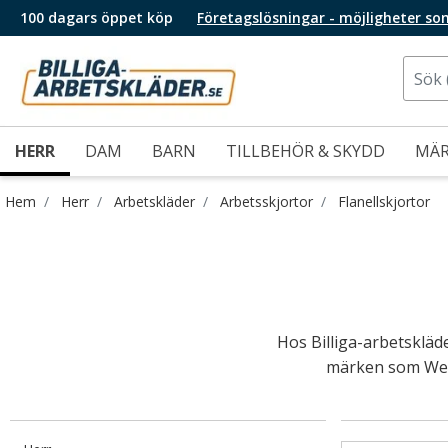
100 dagars öppet köp
Företagslösningar - möjligheter so
HERR
DAM
BARN
TILLBEHÖR & SKYDD
MÄ
Hem
Herr
Arbetskläder
Arbetsskjortor
Flanellskjortor
Hos Billiga-arbetskläd
märken som West