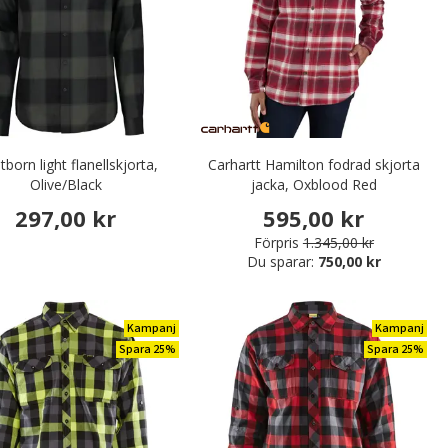
born light flanellskjorta,
Carhartt Hamilton fodrad skjorta
Olive/Black
jacka, Oxblood Red
297,00 kr
595,00 kr
Förpris
1.345,00 kr
Du sparar:
750,00 kr
Kampanj
Kampanj
Spara 25%
Spara 25%