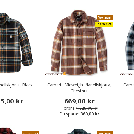
Restparti
Spara 35%
nellskjorta, Black
Carhartt Midweight flanellskjorta,
Carha
Chestnut
25,00 kr
669,00 kr
Förpris
1.029,00 kr
Du sparar:
360,00 kr
Restparti
Restparti