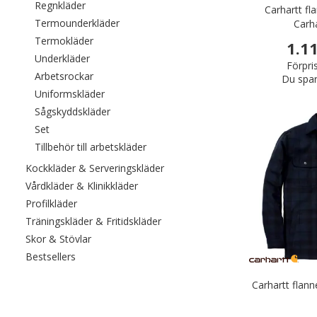
Filtrera efter category: Regnkläder
Regnkläder
Carhartt fla
Filtrera efter category: Termounderkläder
Termounderkläder
Carh
Filtrera efter category: Termokläder
Termokläder
1.1
Filtrera efter category: Underkläder
Underkläder
Förpri
Filtrera efter category: Arbetsrockar
Arbetsrockar
Du spar
Filtrera efter category: Uniformskläder
Uniformskläder
Filtrera efter category: Sågskyddskläder
Sågskyddskläder
Filtrera efter category: Set
Set
Filtrera efter category: Tillbehör till a
Tillbehör till arbetskläder
Filtrera efter category: Kockkläde
Kockkläder & Serveringskläder
Filtrera efter category: Vårdkläder & Kli
Vårdkläder & Klinikkläder
Filtrera efter category: Profilkläder
Profilkläder
Filtrera efter category: Träningskl
Träningskläder & Fritidskläder
Filtrera efter category: Skor & Stövlar
Skor & Stövlar
Filtrera efter category: Bestsellers
Bestsellers
Carhartt flann