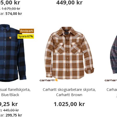
05,00 kr
449,00 kr
s
1.679,00 kr
ar:
574,00 kr
Restparti
Spara 67%
ual flanellskjorta,
Carhartt skogsarbetare skjorta,
Carhar
 Blue/Black
Carhartt Brown
9,25 kr
1.025,00 kr
is
449,00 kr
ar:
299,75 kr