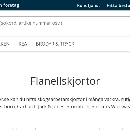
m företag
Kundtjänst
Hitta bestä
RKEN
REA
BRODYR & TRYCK
Flanellskjortor
er.se kan du hitta skogsarbetarskjortor i många vackra, rut
born, Carhartt, Jack & Jones, Stormtech, Snickers Workwea