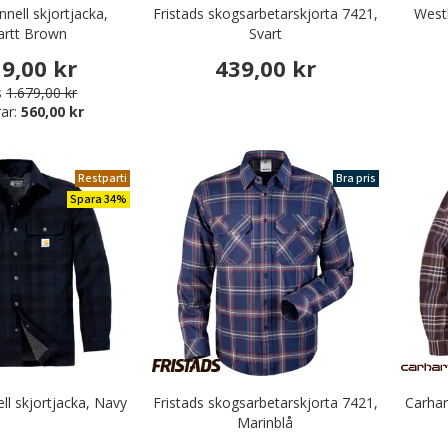
nnell skjortjacka,
Fristads skogsarbetarskjorta 7421,
Westb
artt Brown
Svart
19,00 kr
439,00 kr
s
1.679,00 kr
ar:
560,00 kr
Restparti
Bra pris
Spara 34%
rbetskläder
r & Serveringskläder
nikkläder
äder & Fritidskläder
ell skjortjacka, Navy
Fristads skogsarbetarskjorta 7421,
Carhar
Marinblå