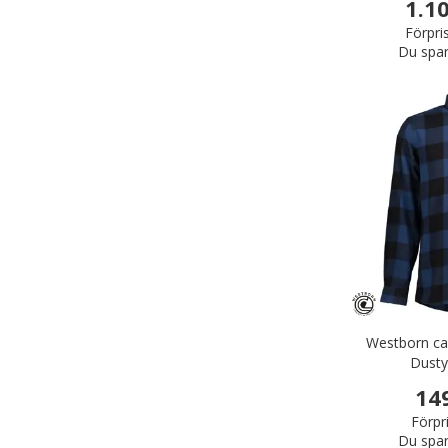
1.1
Förpri
Du spar
Westborn cas
Dusty
14
Förpr
Du spar