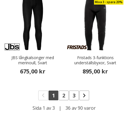
Mixa 3 - spara 20%
JBS långkalsonger med
Fristads 3-funktions
merinoull, Svart
underställsbyxor, Svart
675,00 kr
895,00 kr
1
2
3
Sida 1 av 3
|
36 av 90 varor