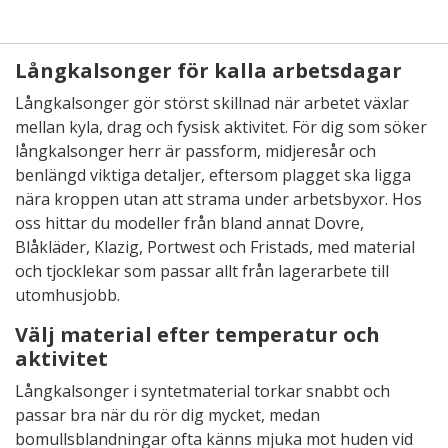
Långkalsonger för kalla arbetsdagar
Långkalsonger gör störst skillnad när arbetet växlar
mellan kyla, drag och fysisk aktivitet. För dig som söker
långkalsonger herr är passform, midjeresår och
benlängd viktiga detaljer, eftersom plagget ska ligga
nära kroppen utan att strama under arbetsbyxor. Hos
oss hittar du modeller från bland annat Dovre,
Blåkläder, Klazig, Portwest och Fristads, med material
och tjocklekar som passar allt från lagerarbete till
utomhusjobb.
Välj material efter temperatur och
aktivitet
Långkalsonger i syntetmaterial torkar snabbt och
passar bra när du rör dig mycket, medan
bomullsblandningar ofta känns mjuka mot huden vid