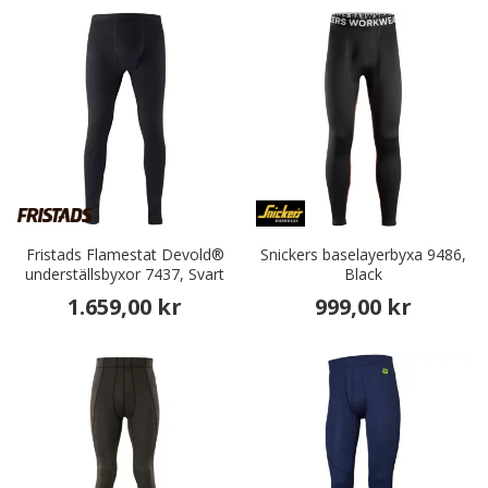
Fristads Flamestat Devold®
Snickers baselayerbyxa 9486,
underställsbyxor 7437, Svart
Black
1.659,00 kr
999,00 kr