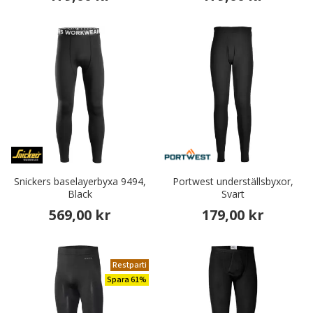
Snickers baselayerbyxa 9494,
Portwest underställsbyxor,
Black
Svart
569,00 kr
179,00 kr
Restparti
Spara 61%