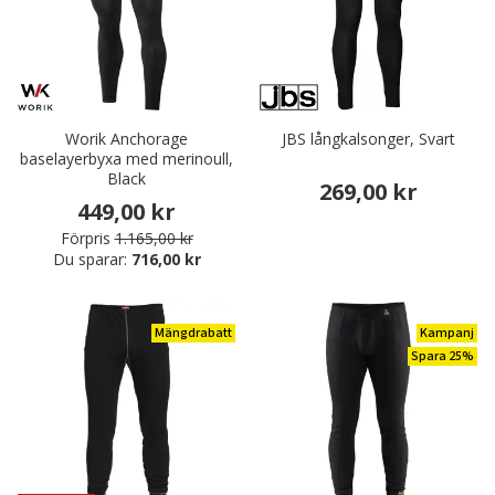
Worik Anchorage
JBS långkalsonger, Svart
baselayerbyxa med merinoull,
Black
269,00 kr
449,00 kr
Förpris
1.165,00 kr
Du sparar:
716,00 kr
Mängdrabatt
Kampanj
Spara 25%