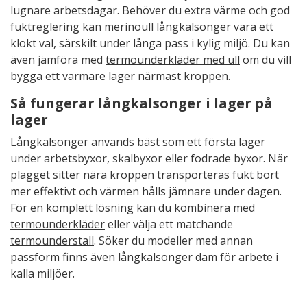
lugnare arbetsdagar. Behöver du extra värme och god
fuktreglering kan merinoull långkalsonger vara ett
klokt val, särskilt under långa pass i kylig miljö. Du kan
även jämföra med
termounderkläder med ull
om du vill
bygga ett varmare lager närmast kroppen.
Så fungerar långkalsonger i lager på
lager
Långkalsonger används bäst som ett första lager
under arbetsbyxor, skalbyxor eller fodrade byxor. När
plagget sitter nära kroppen transporteras fukt bort
mer effektivt och värmen hålls jämnare under dagen.
För en komplett lösning kan du kombinera med
termounderkläder
eller välja ett matchande
termounderstall
. Söker du modeller med annan
passform finns även
långkalsonger dam
för arbete i
kalla miljöer.