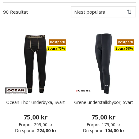
90 Resultat
Restparti
Restparti
Spara 75%
Spara 58%
Ocean Thor underbyxa, Svart
Grene underställsbyxor, Svart
75,00 kr
75,00 kr
Förpris
299,00 kr
Förpris
179,00 kr
Du sparar:
224,00 kr
Du sparar:
104,00 kr