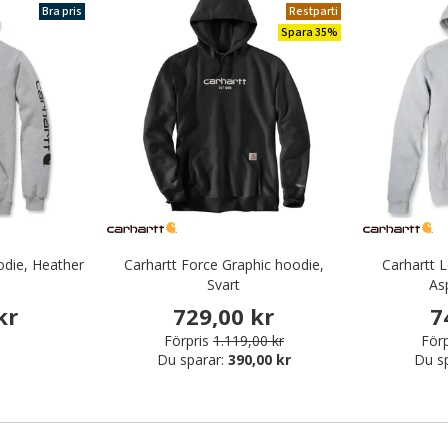
Bra pris
Restparti
Spara 35%
odie, Heather
Carhartt Force Graphic hoodie,
Carhartt 
k
Svart
As
kr
729,00 kr
7
Förpris
1.119,00 kr
Förp
Du sparar:
390,00 kr
Du s