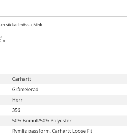
tch stickad mössa, Mink
kr
0 kr
Carhartt
Gråmelerad
Herr
356
50% Bomull/50% Polyester
Rymlig passform, Carhartt Loose Fit