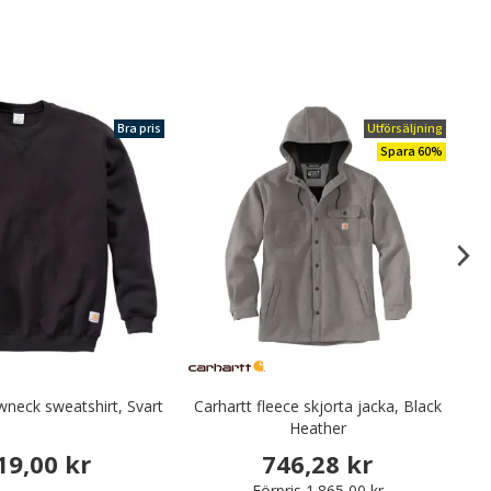
Bra pris
Utförsäljning
Spara 60%
wneck sweatshirt, Svart
Carhartt fleece skjorta jacka, Black
Heather
19,00 kr
746,28 kr
Förpris
1.865,00 kr