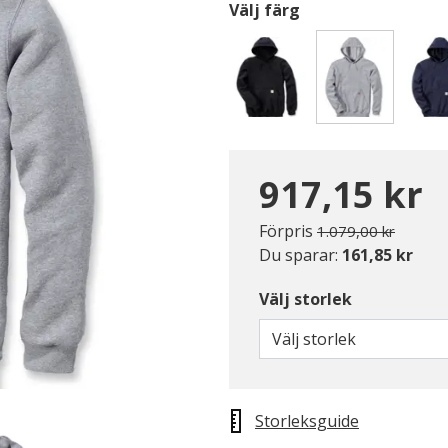
Välj färg
Valda
917,15 kr
Pris nedsatt från
till
Förpris
1.079,00 kr
Du sparar:
161,85 kr
Välj storlek
Välj storlek
Storleksguide