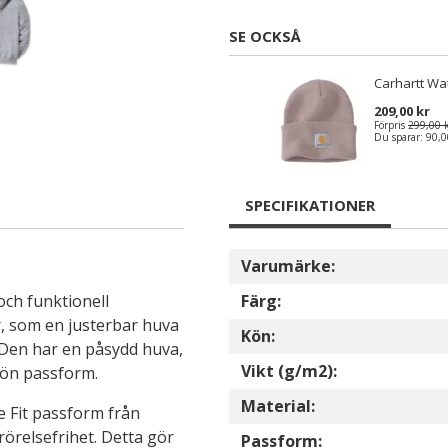
SE OCKSÅ
Carhartt Wa
209,00 kr
Förpris
299,00 
Du sparar:
90,0
SPECIFIKATIONER
Varumärke:
och funktionell
Färg:
r, som en justerbar huva
Kön:
Den har en påsydd huva,
Vikt (g/m2):
skön passform.
Material:
 Fit passform från
örelsefrihet. Detta gör
Passform: