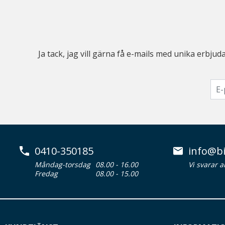
Ja tack, jag vill gärna få e-mails med unika erb
0410-350185
info@bi
Måndag-torsdag
08.00 - 16.00
Vi svarar 
Fredag
08.00 - 15.00