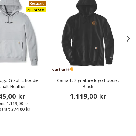
Restparti
Spara 33%
Logo Graphic hoodie,
Carhartt Signature logo hoodie,
C
phalt Heather
Black
45,00 kr
1.119,00 kr
ris
1.119,00 kr
parar:
374,00 kr