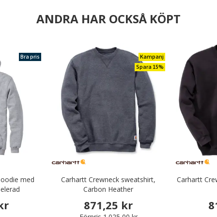
ANDRA HAR OCKSÅ KÖPT
Bra pris
Kampanj
Spara 15%
hoodie med
Carhartt Crewneck sweatshirt,
Carhartt Cre
elerad
Carbon Heather
kr
871,25 kr
8
Förpris
1.025,00 kr