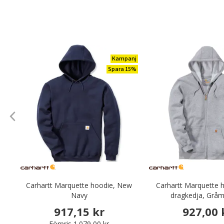
Kampanj
Spara 15%
Carhartt Marquette hoodie, New
Carhartt Marquette 
Navy
dragkedja, Gråm
917,15 kr
927,00 
Förpris
1.079,00 kr