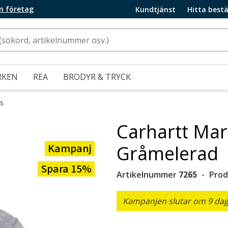
m företag
Kundtjänst
Hitta bestä
RKEN
REA
BRODYR & TRYCK
es
Carhartt Mar
Kampanj
Gråmelerad
Spara 15%
Artikelnummer
7265
Prod
Kampanjen slutar om 9 daga