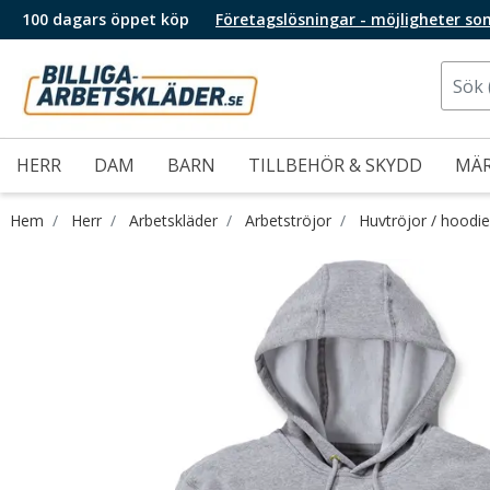
100 dagars öppet köp
Företagslösningar - möjligheter so
HERR
DAM
BARN
TILLBEHÖR & SKYDD
MÄ
Hem
Herr
Arbetskläder
Arbetströjor
Huvtröjor / hoodi