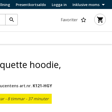
llning
Presentkortsaldo
Logga in
Inklusive moms
Favoriter
quette hoodie,
ucentens art.nr.
K121-HGY
r - 8 timmar - 37 minuter