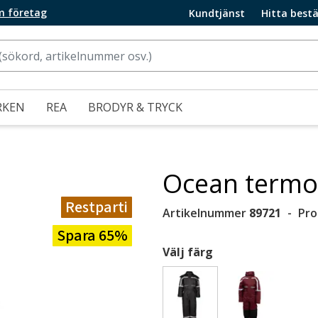
m företag
Kundtjänst
Hitta bestä
RKEN
REA
BRODYR & TRYCK
Ocean termoov
Restparti
Artikelnummer
89721
Pro
Spara 65%
Välj färg