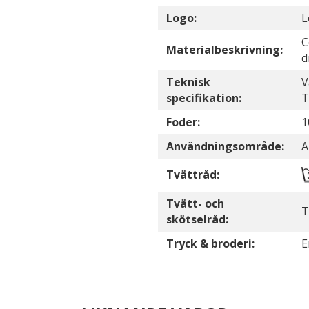
Logo:
L
C
Materialbeskrivning:
d
Teknisk
V
specifikation:
T
Foder:
1
Användningsområde:
A
Tvättråd:
Tvätt- och
T
skötselråd:
Tryck & broderi:
E