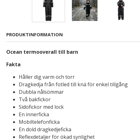
PRODUKTINFORMATION
Ocean termooverall till barn
Fakta
Håller dig varm och torr
Dragkedja från fotled till knä för enkel tillgång
Dubbla nålsömmar
Två bakfickor
Sidofickor med lock
En innerficka
Mobiltelefonficka
En dold dragkedjeficka
Reflexdetaljer för ökad synlighet