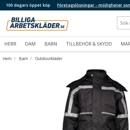
100 dagars öppet köp
Företagslösningar - möjligheter so
HERR
DAM
BARN
TILLBEHÖR & SKYDD
MÄ
Hem
Barn
Outdoorkläder