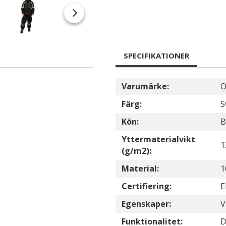
SPECIFIKATIONER
Varumärke:
O
Färg:
S
Kön:
B
Yttermaterialvikt
1
(g/m2):
Material:
1
Certifiering:
E
Egenskaper:
V
Funktionalitet:
D