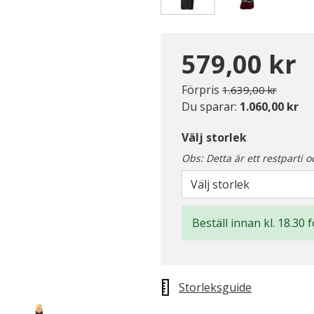
Valda
579,00 kr
Pris nedsatt från
till
Förpris
1.639,00 kr
Du sparar:
1.060,00 kr
Välj storlek
Obs: Detta är ett restparti o
Välj storlek
Beställ innan kl. 18.30 
Storleksguide