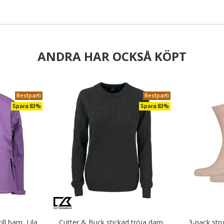
ANDRA HAR OCKSÅ KÖPT
Restparti
Restparti
Spara 83%
Spara 83%
ll barn, Lila
Cutter & Buck stickad tröja dam,
3-pack str