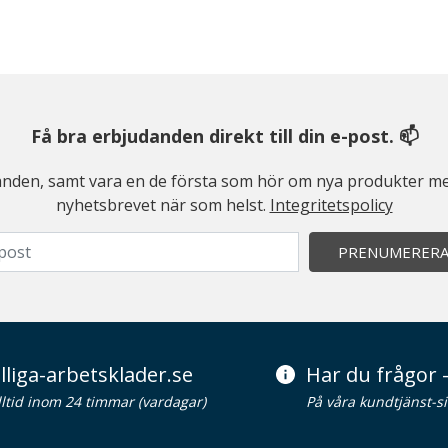
Få bra erbjudanden direkt till din e-post. 📫
judanden, samt vara en de första som hör om nya produkter me
nyhetsbrevet när som helst.
Integritetspolicy
PRENUMERER
lliga-arbetsklader.se
Har du frågor -
alltid inom 24 timmar (vardagar)
På våra kundtjänst-s