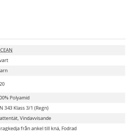
CEAN
vart
arn
20
00% Polyamid
N 343 Klass 3/1 (Regn)
attentät, Vindavvisande
ragkedja från ankel till knä, Fodrad