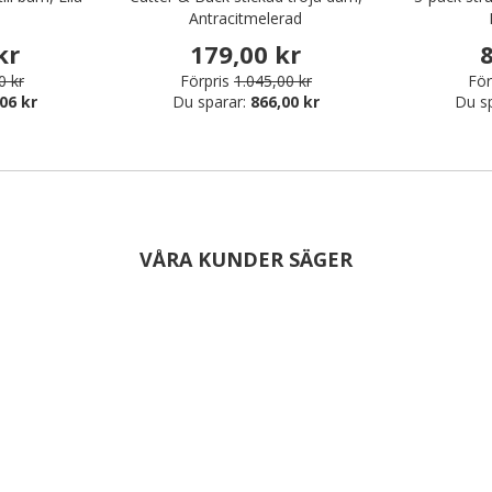
Antracitmelerad
kr
179,00 kr
8
0 kr
Förpris
1.045,00 kr
För
06 kr
Du sparar:
866,00 kr
Du s
VÅRA KUNDER SÄGER