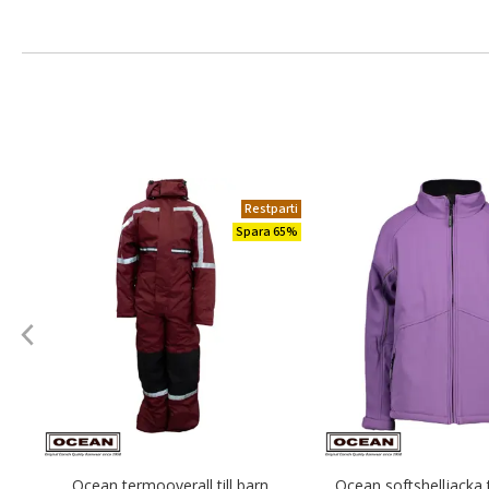
Restparti
Spara 65%
Ocean termooverall till barn,
Ocean softshelljacka ti