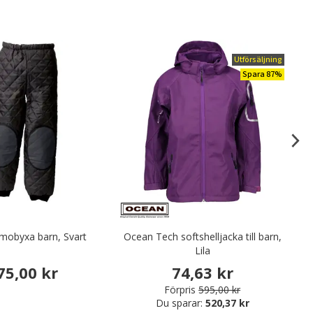
Utförsäljning
Spara 87%
mobyxa barn, Svart
Ocean Tech softshelljacka till barn,
Te
Lila
75,00 kr
74,63 kr
Förpris
595,00 kr
Du sparar:
520,37 kr