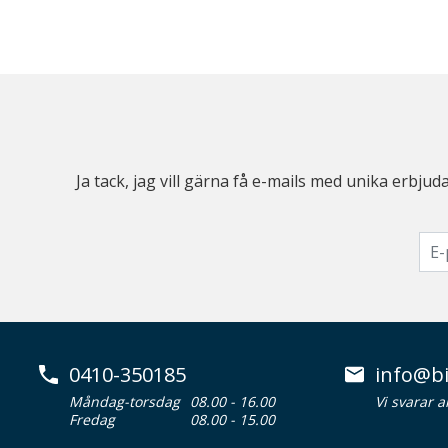
Ja tack, jag vill gärna få e-mails med unika erb
0410-350185
info@bi
Måndag-torsdag
08.00 - 16.00
Vi svarar 
Fredag
08.00 - 15.00