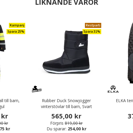
LIKNANDE VAROR
Kampanj
Restparti
Spara 25%
Spara 31%
l till barn,
Rubber Duck Snowjogger
ELKA ter
gul
vinterstövlar till barn, Svart
 kr
565,00 kr
3
00 kr
Förpris
819,00 kr
75 kr
Du sparar:
254,00 kr