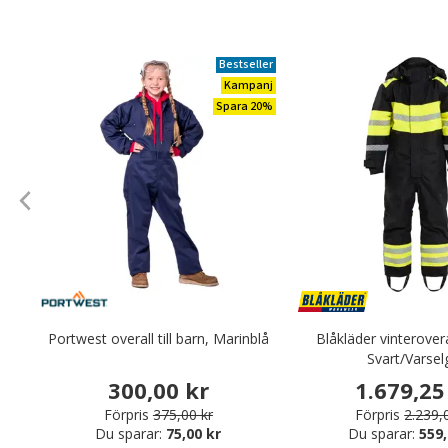
Bestseller
Kampanj
Spara 20%
Portwest overall till barn, Marinblå
Blåkläder vinteroveral
Svart/Varsel
300,00 kr
1.679,25
Förpris
375,00 kr
Förpris
2.239,
Du sparar:
75,00 kr
Du sparar:
559,