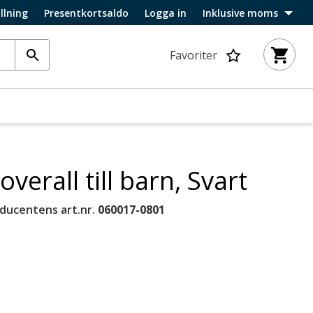
llning
Presentkortsaldo
Logga in
Inklusive moms
Favoriter
erall till barn, Svart
ducentens art.nr.
060017-0801