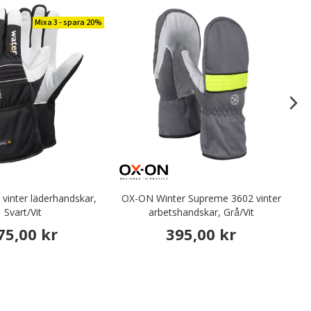
Mixa 3 - spara 20%
vinter läderhandskar,
OX-ON Winter Supreme 3602 vinter
OX
Svart/Vit
arbetshandskar, Grå/Vit
75,00 kr
395,00 kr