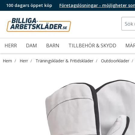
100 dagars öppet köp
Företagslösningar - möjligheter so
HERR
DAM
BARN
TILLBEHÖR & SKYDD
MÄ
Hem
Herr
Träningskläder & Fritidskläder
Outdoorkläder