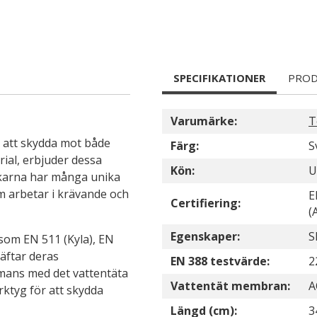
SPECIFIKATIONER
PROD
Varumärke:
T
 att skydda mot både
Färg:
S
ial, erbjuder dessa
Kön:
U
skarna har många unika
om arbetar i krävande och
E
Certifiering:
(
Egenskaper:
S
 som EN 511 (Kyla), EN
äftar deras
EN 388 testvärde:
2
ammans med det vattentäta
Vattentät membran:
A
rktyg för att skydda
Längd (cm):
3