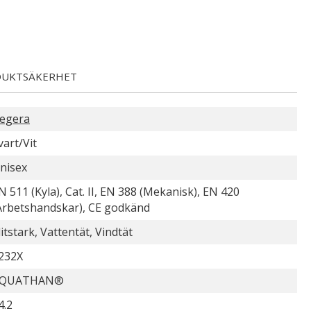
UKTSÄKERHET
egera
vart/Vit
nisex
N 511 (Kyla), Cat. II, EN 388 (Mekanisk), EN 420
Arbetshandskar), CE godkänd
litstark, Vattentät, Vindtät
232X
QUATHAN®
4.2