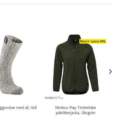
Mixa 3 - spara 20%
ggsockar med ull, Grå
Nimbus Play Timberlake
pälsfiberjacka, Olivgrön