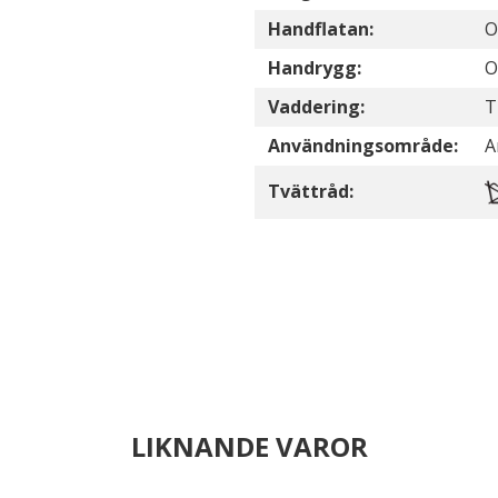
Handflatan:
O
Handrygg:
O
Vaddering:
T
Användningsområde:
A
Tvättråd:
LIKNANDE VAROR