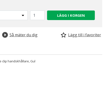
LÄGG I KORGEN
Så mäter du dig
Lägg till i favoriter
 clip handskhållare, Gul