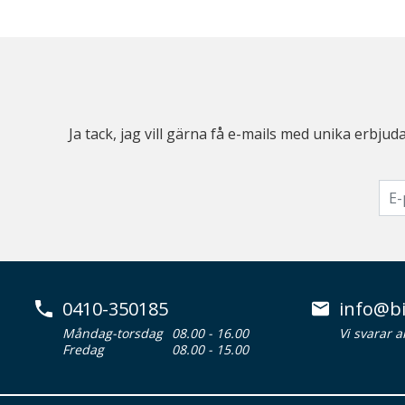
Ja tack, jag vill gärna få e-mails med unika erb
0410-350185
info@bi
Måndag-torsdag
08.00 - 16.00
Vi svarar 
Fredag
08.00 - 15.00