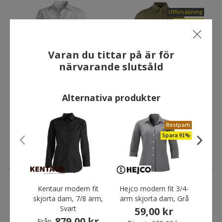
Utförsäljning
Spara 93%
Varan du tittar på är för
närvarande slutsåld
Kentaur modern fit
Mascot Vatio kortärmad
Alternativa produkter
kortärmad skjorta dam, Vit
skjorta dam, Ljus Olivgrön
805,00 kr
29,00 kr
Från
Restparti
Förpris
435,00 kr
Spara 91%
Du sparar:
406,00 kr
Kentaur modern fit
Hejco modern fit 3/4-
Ken
ANDRA HAR OCKSÅ KÖPT
skjorta dam, 7/8 ärm,
ärm skjorta dam, Grå
Svart
koc
59,00 kr
879,00 kr
Från