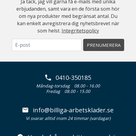
Ja tack, jag vill gärna få e-mails med unika
erbjudanden, samt vara en de första som hör
om nya produkter med begränsat antal. Du
kan enkelt avregistrera dig nyhetsbrevet när
som helst.
Integritetspolicy
PRENUMERERA
0410-350185
Måndag-torsdag
08.00 - 16.00
Fredag
08.00 - 15.00
info@billiga-arbetsklader.se
Vi svarar alltid inom 24 timmar (vardagar)