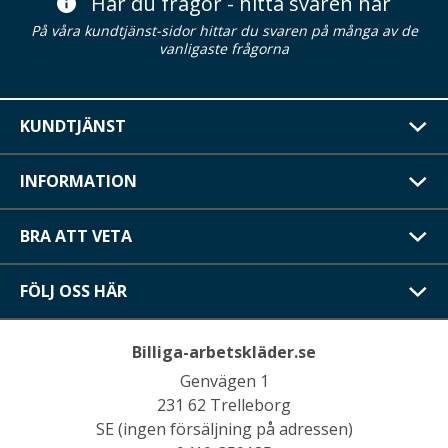
Har du frågor - hitta svaren här
På våra kundtjänst-sidor hittar du svaren på många av de
vanligaste frågorna
KUNDTJÄNST
INFORMATION
BRA ATT VETA
FÖLJ OSS HÄR
Billiga-arbetskläder.se
Genvägen 1
231 62 Trelleborg
SE (ingen försäljning på adressen)