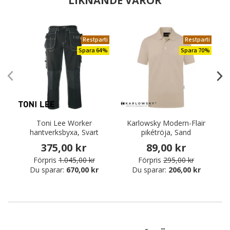
LIKNANDE VAROR
Restparti
Restparti
Spara 64%
Spara 70%
Toni Lee Worker
Karlowsky Modern-Flair
H
hantverksbyxa, Svart
pikétröja, Sand
375,00 kr
89,00 kr
Förpris
1.045,00 kr
Förpris
295,00 kr
Du sparar:
670,00 kr
Du sparar:
206,00 kr