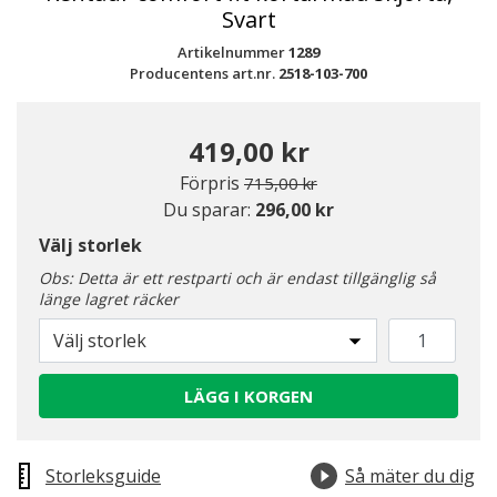
Svart
Artikelnummer
1289
Producentens art.nr.
2518-103-700
419,00 kr
Pris nedsatt från
till
Förpris
715,00 kr
Du sparar:
296,00 kr
Välj storlek
Obs: Detta är ett restparti och är endast tillgänglig så
länge lagret räcker
Välj storlek
LÄGG I KORGEN
Storleksguide
Så mäter du dig