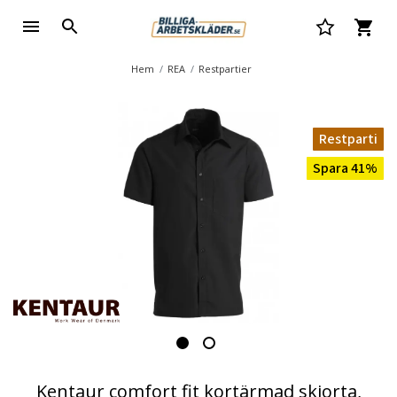
Hem
REA
Restpartier
Restparti
Spara 41%
Kentaur comfort fit kortärmad skjorta,