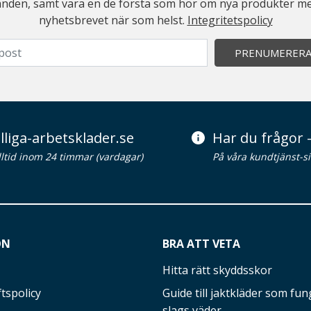
judanden, samt vara en de första som hör om nya produkter me
nyhetsbrevet när som helst.
Integritetspolicy
PRENUMERER
lliga-arbetsklader.se
Har du frågor -
alltid inom 24 timmar (vardagar)
På våra kundtjänst-s
ON
BRA ATT VETA
Hitta rätt skyddsskor
tspolicy
Guide till jaktkläder som fung
slags väder