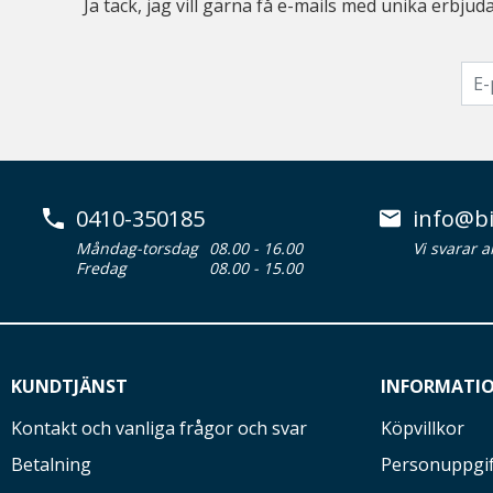
Ja tack, jag vill gärna få e-mails med unika erb
0410-350185
info@bi
Måndag-torsdag
08.00 - 16.00
Vi svarar 
Fredag
08.00 - 15.00
KUNDTJÄNST
INFORMATI
Kontakt och vanliga frågor och svar
Köpvillkor
Betalning
Personuppgif