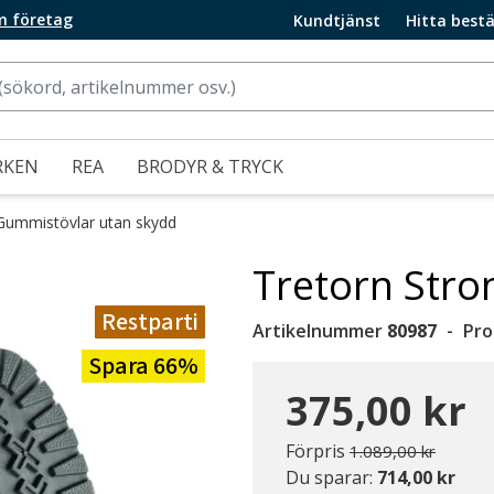
m företag
Kundtjänst
Hitta bestä
RKEN
REA
BRODYR & TRYCK
Gummistövlar utan skydd
Tretorn Stron
Restparti
Artikelnummer
80987
Pro
Spara 66%
375,00 kr
Pris nedsatt från
till
Förpris
1.089,00 kr
Du sparar:
714,00 kr