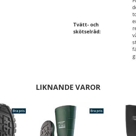
F
d
t
e
Tvätt- och
r
skötselråd:
v
s
f
g
LIKNANDE VAROR
Bra pris
Bra pris