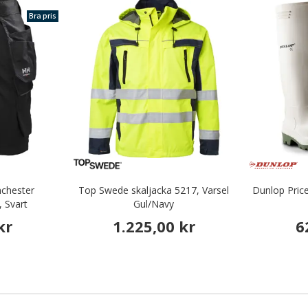
Bra pris
chester
Top Swede skaljacka 5217, Varsel
Dunlop Pric
, Svart
Gul/Navy
kr
1.225,00 kr
6