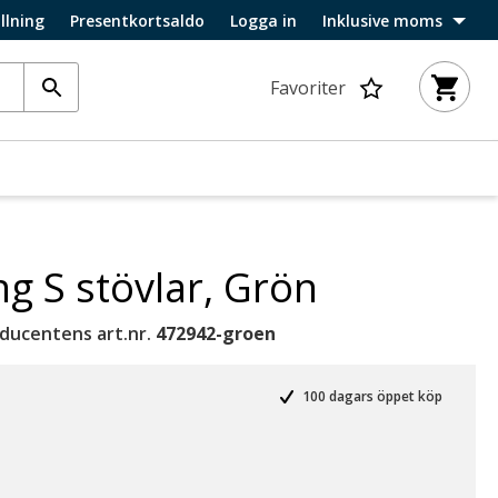
llning
Presentkortsaldo
Logga in
Inklusive moms
Favoriter
g S stövlar, Grön
ducentens art.nr.
472942-groen
100 dagars öppet köp