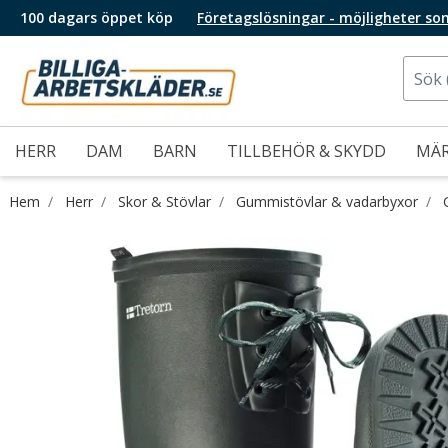
100 dagars öppet köp
Företagslösningar - möjligheter so
HERR
DAM
BARN
TILLBEHÖR & SKYDD
MÄ
Hem
Herr
Skor & Stövlar
Gummistövlar & vadarbyxor