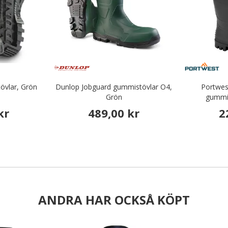
vlar, Grön
Dunlop Jobguard gummistövlar O4,
Portwes
Grön
gummis
kr
489,00 kr
2
ANDRA HAR OCKSÅ KÖPT