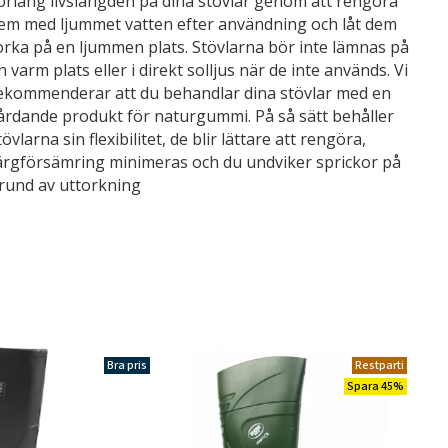
örläng livslängden på dina stövlar genom att rengöra
em med ljummet vatten efter användning och låt dem
orka på en ljummen plats. Stövlarna bör inte lämnas på
n varm plats eller i direkt solljus när de inte används. Vi
ekommenderar att du behandlar dina stövlar med en
årdande produkt för naturgummi. På så sätt behåller
tövlarna sin flexibilitet, de blir lättare att rengöra,
ärgförsämring minimeras och du undviker sprickor på
rund av uttorkning
Bra pris
Restparti
Spara 45%