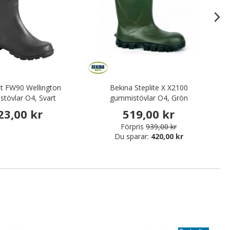
t FW90 Wellington
Bekina Steplite X X2100
tövlar O4, Svart
gummistövlar O4, Grön
23,00 kr
519,00 kr
Förpris
939,00 kr
Du sparar:
420,00 kr