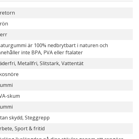
retorn
rön
err
aturgummi är 100% nedbrytbart i naturen och
nnehåller inte BPA, PVA eller ftalater
äderfri, Metallfri, Slitstark, Vattentät
kosnöre
ummi
VA-skum
ummi
tan skydd, Steggrepp
rbete, Sport & fritid