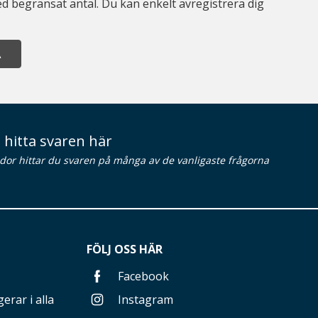
d begränsat antal. Du kan enkelt avregistrera dig
A
 hitta svaren här
idor hittar du svaren på många av de vanligaste frågorna
FÖLJ OSS HÄR
Facebook
erar i alla
Instagram