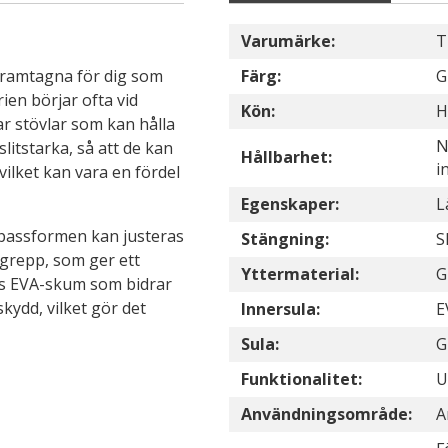
Varumärke:
T
 framtagna för dig som
Färg:
G
rien börjar ofta vid
Kön:
H
ar stövlar som kan hålla
N
litstarka, så att de kan
Hållbarhet:
i
vilket kan vara en fördel
Egenskaper:
L
 passformen kan justeras
Stängning:
S
ggrepp, som ger ett
Yttermaterial:
G
ns EVA-skum som bidrar
skydd, vilket gör det
Innersula:
E
Sula:
G
Funktionalitet:
U
Användningsområde:
A