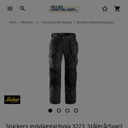
Hem
Märken
S
Snickers Workwear
Snickers hantverksbyxor
Snickers golvläggarbyxa 3223, Stålgrå/Svart