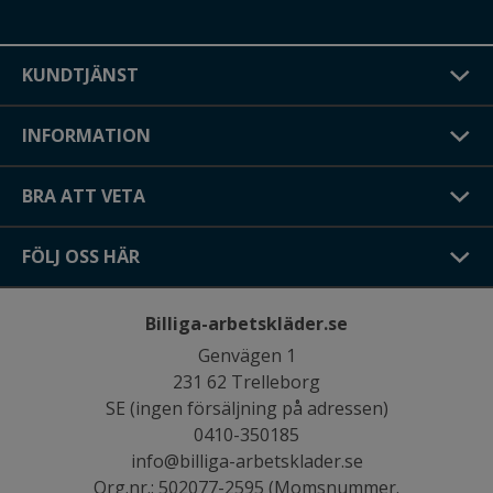
KUNDTJÄNST
INFORMATION
BRA ATT VETA
FÖLJ OSS HÄR
Billiga-arbetskläder.se
Genvägen 1
231 62 Trelleborg
SE (ingen försäljning på adressen)
0410-350185
info@billiga-arbetsklader.se
Org.nr.: 502077-2595 (Momsnummer.