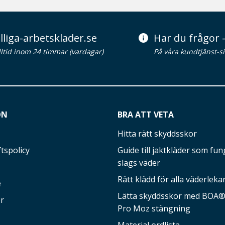
lliga-arbetsklader.se
Har du frågor -
alltid inom 24 timmar (vardagar)
På våra kundtjänst-s
ON
BRA ATT VETA
Hitta rätt skyddsskor
tspolicy
Guide till jaktkläder som fung
slags väder
Rätt klädd för alla väderleka
e
Lätta skyddsskor med BOA®-
r
Pro Moz stängning
Material ordlista