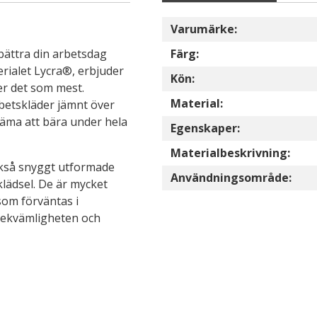
Varumärke:
ättra din arbetsdag
Färg:
rialet Lycra®, erbjuder
Kön:
ver det som mest.
Material:
etskläder jämnt över
väma att bära under hela
Egenskaper:
Materialbeskrivning:
ckså snyggt utformade
Användningsområde:
klädsel. De är mycket
 som förväntas i
 bekvämligheten och