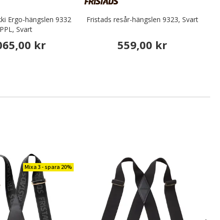
kki Ergo-hängslen 9332
Fristads resår-hängslen 9323, Svart
Sn
PPL, Svart
065,00 kr
559,00 kr
Mixa 3 - spara 20%