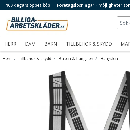
100 dagars öppet köp
Företagslösningar - möjligheter so
HERR
DAM
BARN
TILLBEHÖR & SKYDD
MÄ
Hem
Tillbehör & skydd
Bälten & hängslen
Hängslen