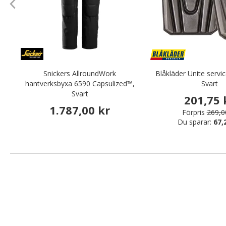
Snickers AllroundWork
Blåkläder Unite servi
hantverksbyxa 6590 Capsulized™,
Svart
Svart
201,75 
1.787,00 kr
Förpris
269,0
Du sparar:
67,