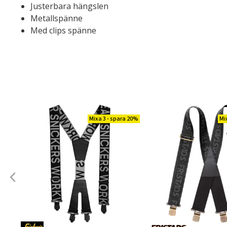
Justerbara hängslen
Metallspänne
Med clips spänne
Mixa 3 - spara 20%
Mi