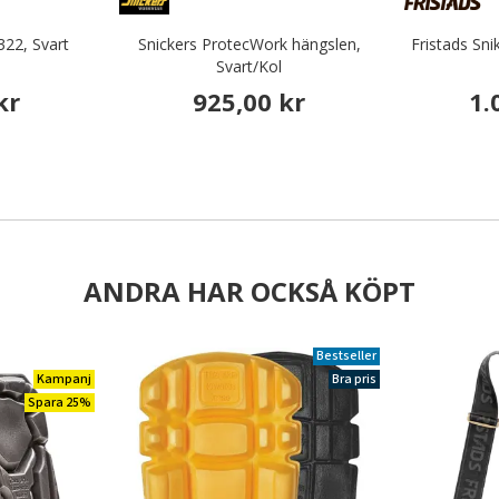
322, Svart
Snickers ProtecWork hängslen,
Fristads Sni
Svart/Kol
kr
925,00 kr
1.
ANDRA HAR OCKSÅ KÖPT
Bestseller
Kampanj
Bra pris
Spara 25%