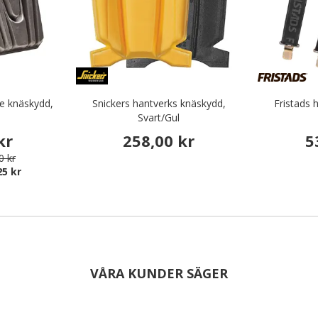
ce knäskydd,
Snickers hantverks knäskydd,
Fristads 
Svart/Gul
kr
258,00 kr
5
0 kr
25 kr
VÅRA KUNDER SÄGER