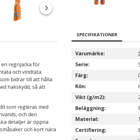
SPECIFIKATIONER
Varumärke:
 en regnjacka för
Serie:
täta och vindtäta.
Färg:
om bidrar till att hålla
Kön:
ed hakskydd, så att
Vikt (g/m2):
dd som regleras med
Beläggning:
används, och den
Material:
ska detaljer är öppna
ha småsaker och kort nära
Certifiering: