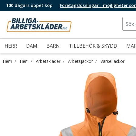
100 dagars öppet köp
Företagslösningar - möjligheter so
HERR
DAM
BARN
TILLBEHÖR & SKYDD
MÄ
Hem
Herr
Arbetskläder
Arbetsjackor
Varseljackor