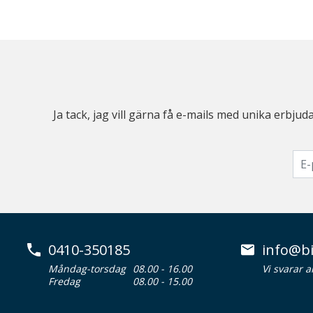
Ja tack, jag vill gärna få e-mails med unika erb
0410-350185
info@bi
Måndag-torsdag
08.00 - 16.00
Vi svarar 
Fredag
08.00 - 15.00