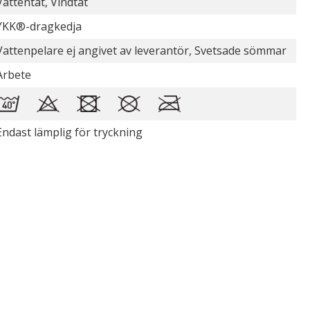
Vattentät, Vindtät
YKK®-dragkedja
Vattenpelare ej angivet av leverantör, Svetsade sömmar
Arbete
Endast lämplig för tryckning