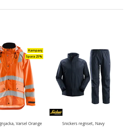
Kampanj
Spara 25%
gnjacka, Varsel Orange
Snickers regnset, Navy