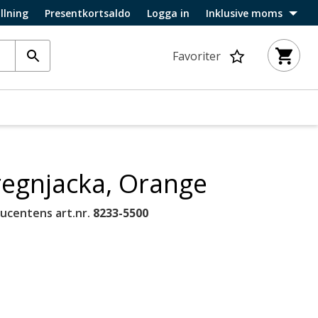
llning
Presentkortsaldo
Logga in
Inklusive moms
Favoriter
regnjacka, Orange
ucentens art.nr.
8233-5500