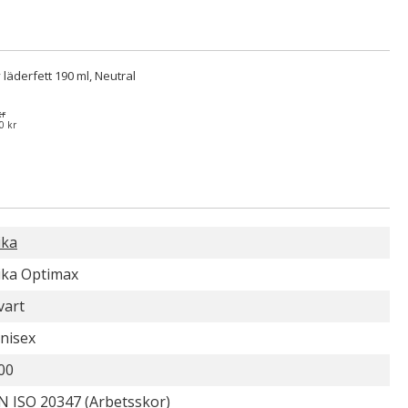
 läderfett 190 ml, Neutral
kr
0 kr
ika
ika Optimax
vart
nisex
00
N ISO 20347 (Arbetsskor)