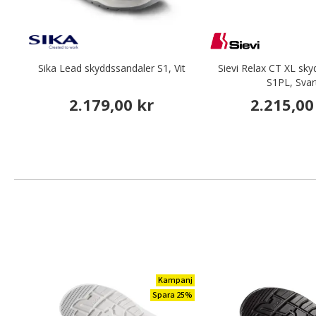
Sika Lead skyddssandaler S1, Vit
Sievi Relax CT XL sk
S1PL, Svar
2.179,00 kr
2.215,00
Kampanj
Spara 25%