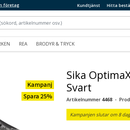
m företag
Kundtjänst
Hitta bestä
RKEN
REA
BRODYR & TRYCK
Sika OptimaX
Kampanj
Svart
Spara 25%
Artikelnummer
4468
Prod
Kampanjen slutar om 8 daga