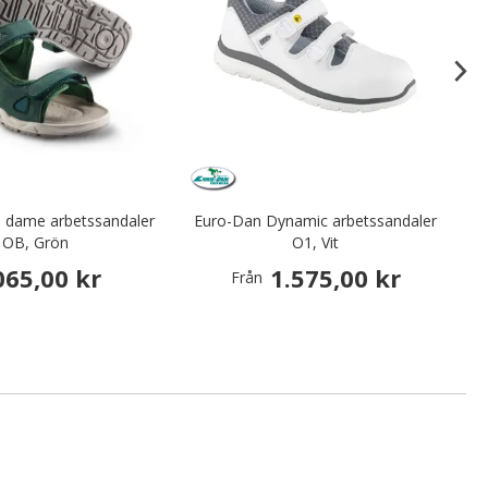
n dame arbetssandaler
Euro-Dan Dynamic arbetssandaler
Ar
OB, Grön
O1, Vit
065,00 kr
1.575,00 kr
Från