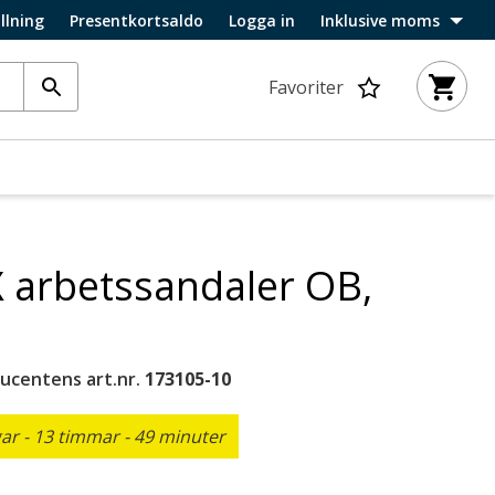
llning
Presentkortsaldo
Logga in
Inklusive moms
Favoriter
 arbetssandaler OB,
ucentens art.nr.
173105-10
r - 13 timmar - 49 minuter