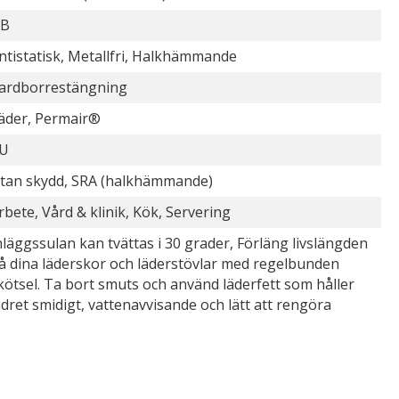
B
ntistatisk, Metallfri, Halkhämmande
ardborrestängning
äder, Permair®
U
tan skydd, SRA (halkhämmande)
rbete, Vård & klinik, Kök, Servering
nläggssulan kan tvättas i 30 grader, Förläng livslängden
å dina läderskor och läderstövlar med regelbunden
kötsel. Ta bort smuts och använd läderfett som håller
ädret smidigt, vattenavvisande och lätt att rengöra