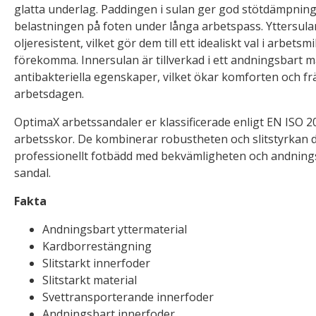
glatta underlag. Paddingen i sulan ger god stötdämpning
belastningen på foten under långa arbetspass. Yttersul
oljeresistent, vilket gör dem till ett idealiskt val i arbetsmi
förekomma. Innersulan är tillverkad i ett andningsbart m
antibakteriella egenskaper, vilket ökar komforten och f
arbetsdagen.
OptimaX arbetssandaler er klassificerade enligt EN ISO 
arbetsskor. De kombinerar robustheten och slitstyrkan d
professionellt fotbädd med bekvämligheten och andnin
sandal.
Fakta
Andningsbart yttermaterial
Kardborrestängning
Slitstarkt innerfoder
Slitstarkt material
Svettransporterande innerfoder
Andningsbart innerfoder