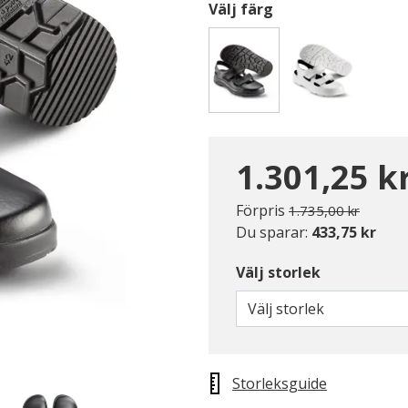
Välj färg
Valda
1.301,25 k
Pris nedsatt från
till
Förpris
1.735,00 kr
Du sparar:
433,75 kr
Välj storlek
Välj storlek
Storleksguide