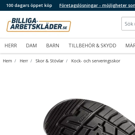
100 dagars öppet köp
Företagslösningar - möjligheter so
HERR
DAM
BARN
TILLBEHÖR & SKYDD
MÄ
Hem
Herr
Skor & Stövlar
Kock- och serveringsskor