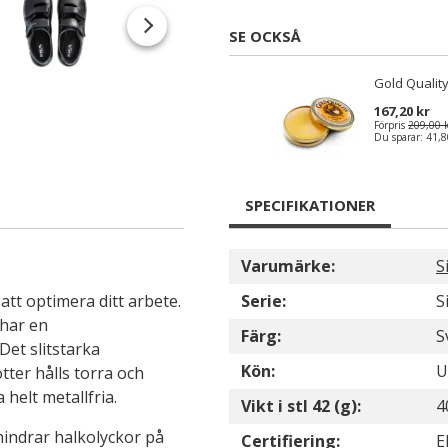
SE OCKSÅ
Gold Quality
167,20 kr
Förpris
209,00 
Du sparar:
41,8
SPECIFIKATIONER
Varumärke:
S
tt optimera ditt arbete.
Serie:
S
 har en
Färg:
S
et slitstarka
Kön:
U
ötter hålls torra och
helt metallfria.
Vikt i stl 42 (g):
4
indrar halkolyckor på
Certifiering:
E