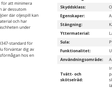
 för att minimera
Skyddsklass:
O
an är dessutom
ljöer där oljespill kan
Egenskaper:
A
aterial och har
Stängning:
K
räschheten under
Yttermaterial:
L
Sula:
P
20347-standard för
u förväntar dig av
Funktionalitet:
U
gsförmågan hos en
Användningsområde:
A
I
Tvätt- och
p
skötselråd:
s
l