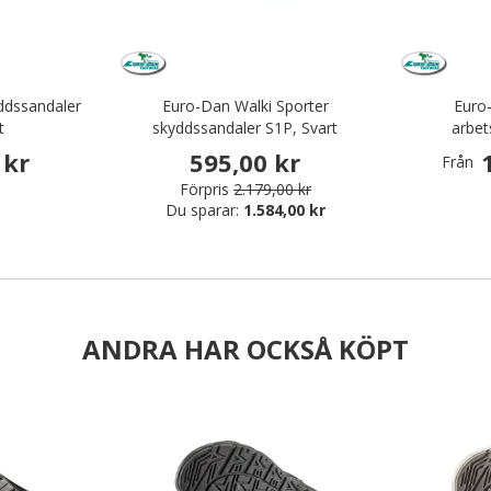
yddssandaler
Euro-Dan Walki Sporter
Euro
t
skyddssandaler S1P, Svart
arbet
 kr
595,00 kr
Från
Förpris
2.179,00 kr
Du sparar:
1.584,00 kr
ANDRA HAR OCKSÅ KÖPT