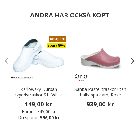
ANDRA HAR OCKSÅ KÖPT
Restparti
Spara 80%
Karlowsky Durban
Sanita Pastel träskor utan
S
skyddsträskor S1, White
hälkappa dam, Rose
149,00 kr
939,00 kr
Förpris
745,00 kr
Du sparar:
596,00 kr