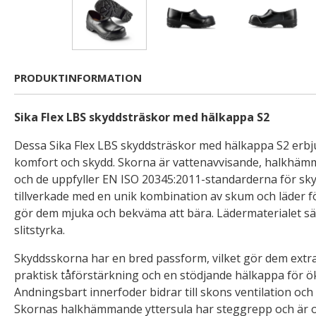
PRODUKTINFORMATION
Sika Flex LBS skyddsträskor med hälkappa S2
Dessa Sika Flex LBS skyddsträskor med hälkappa S2 erb
komfort och skydd. Skorna är vattenavvisande, halkhämm
och de uppfyller EN ISO 20345:2011-standarderna för sk
tillverkade med en unik kombination av skum och läder fö
gör dem mjuka och bekväma att bära. Lädermaterialet sä
slitstyrka.
Skyddsskorna har en bred passform, vilket gör dem extra
praktisk tåförstärkning och en stödjande hälkappa för ö
Andningsbart innerfoder bidrar till skons ventilation och h
Skornas halkhämmande yttersula har steggrepp och är olj