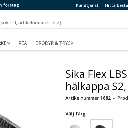
m företag
Kundtjänst
Hitta bestä
RKEN
REA
BRODYR & TRYCK
r
Sika Flex LB
hälkappa S2,
Artikelnummer
1682
Prod
Välj färg