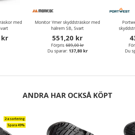
träskor med
Monitor Ymer skyddsträskor med
Portwe
Svart
hälrem SB, Svart
skyddstr
 kr
551,20 kr
4
Förpris
689,00 kr
För
Du sparar:
137,80 kr
Du s
ANDRA HAR OCKSÅ KÖPT
2:a sortering
Spara 49%