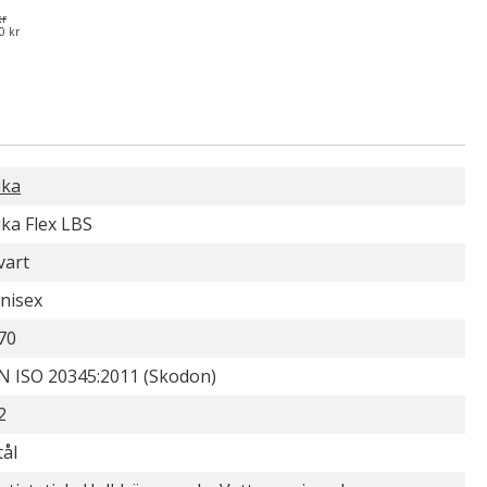
kr
0 kr
ika
ika Flex LBS
vart
nisex
70
N ISO 20345:2011 (Skodon)
2
tål