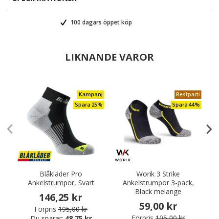
100 dagars öppet köp
LIKNANDE VAROR
Kampanj
Restparti
Spara 25%
Spara 44%
Blåkläder Pro
Worik 3 Strike
Ankelstrumpor, Svart
Ankelstrumpor 3-pack,
Black melange
146,25 kr
59,00 kr
Förpris
195,00 kr
Förpris
105,00 kr
Du sparar:
48,75 kr