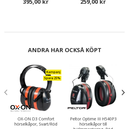
395,00 kr
259,00 kr
ANDRA HAR OCKSÅ KÖPT
Kampanj
Spara 25%
OX-ON D3 Comfort
Peltor Optime III H540P3
hörselkåpor, Svart/Röd
hörselkåpor till