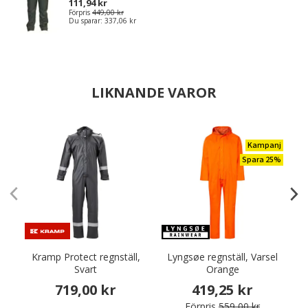
111,94 kr
Förpris
449,00 kr
Du sparar:
337,06 kr
LIKNANDE VAROR
Kampanj
Spara 25%
Kramp Protect regnställ,
Lyngsøe regnställ, Varsel
Svart
Orange
719,00 kr
419,25 kr
Förpris
559,00 kr