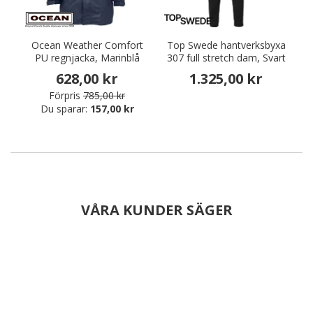
Ocean Weather Comfort
Top Swede hantverksbyxa
D
PU regnjacka, Marinblå
307 full stretch dam, Svart
628,00 kr
1.325,00 kr
Förpris
785,00 kr
Du sparar:
157,00 kr
VÅRA KUNDER SÄGER