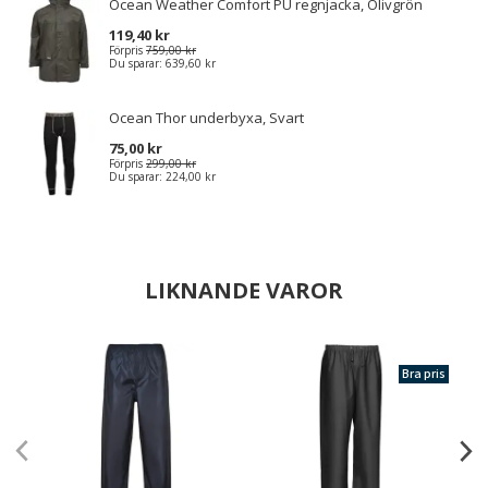
Ocean Weather Comfort PU regnjacka, Olivgrön
119,40 kr
Förpris
759,00 kr
Du sparar:
639,60 kr
Ocean Thor underbyxa, Svart
75,00 kr
Förpris
299,00 kr
Du sparar:
224,00 kr
LIKNANDE VAROR
Bra pris