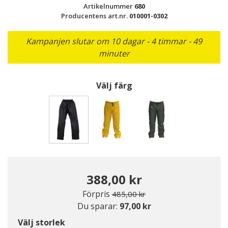
Artikelnummer
680
Producentens art.nr.
010001-0302
Kampanjen slutar om 10 dagar - 4 timmar - 49
minuter
Välj färg
Valda
388,00 kr
Pris nedsatt från
till
Förpris
485,00 kr
Du sparar:
97,00 kr
Välj storlek