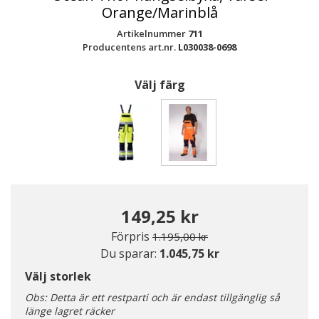
Orange/Marinblå
Artikelnummer
711
Producentens art.nr.
L030038-0698
Välj färg
Valda
149,25 kr
Pris nedsatt från
till
Förpris
1.195,00 kr
Du sparar:
1.045,75 kr
Välj storlek
Obs: Detta är ett restparti och är endast tillgänglig så
länge lagret räcker