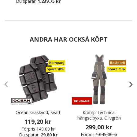
Du sparar:
1.239,75 kr
ANDRA HAR OCKSÅ KÖPT
Kampanj
Restparti
Spara 20%
Spara 71%
Ocean knäskydd, Svart
Kramp Technical
hängselbyxa, Olivgrön
119,20 kr
299,00 kr
Förpris
149,00 kr
Förpris
1.045,00 kr
Du sparar:
29,80 kr