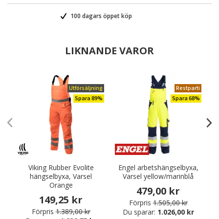
100 dagars öppet köp
LIKNANDE VAROR
Utförsäljning
Restparti
Spara 89%
Spara 68%
Viking Rubber Evolite
Engel arbetshängselbyxa,
E
hängselbyxa, Varsel
Varsel yellow/marinblå
Orange
479,00 kr
149,25 kr
Förpris
1.505,00 kr
Förpris
1.389,00 kr
Du sparar:
1.026,00 kr