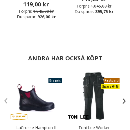
119,00 kr
Förpris
1.045,00 kr
Förpris
1.045,00 kr
Du sparar:
895,75 kr
Du sparar:
926,00 kr
ANDRA HAR OCKSÅ KÖPT
Bra pris
Restparti
Spara 64%
LaCrosse Hampton II
Toni Lee Worker
C