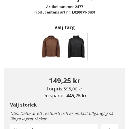
Artikelnummer
2477
Producentens art.nr.
L020071-0801
Välj färg
Valda
149,25 kr
Pris nedsatt från
till
Förpris
595,00 kr
Du sparar:
445,75 kr
Välj storlek
Obs: Detta är ett restparti och är endast tillgänglig så
länge lagret räcker