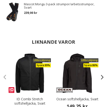
Mascot Mongu 3-pack strumpor/arbetsstrumpor,
Svart
239,00 kr
LIKNANDE VAROR
Utförsäljning
Utförsäljning
Spara 89%
Spara 86%
ID Combi Stretch
Ocean softshelljacka, Svart
O
softshelljacka, Svart
149,25 kr