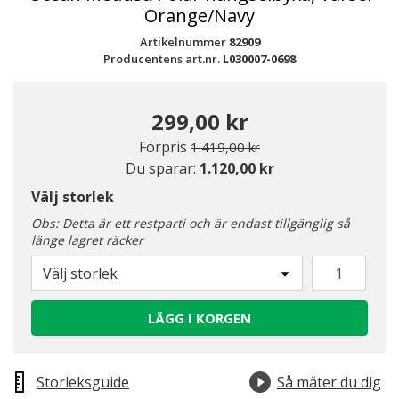
Orange/Navy
Artikelnummer
82909
Producentens art.nr.
L030007-0698
299,00 kr
Pris nedsatt från
till
Förpris
1.419,00 kr
Du sparar:
1.120,00 kr
Välj storlek
Obs: Detta är ett restparti och är endast tillgänglig så
länge lagret räcker
Välj storlek
LÄGG I KORGEN
Storleksguide
Så mäter du dig