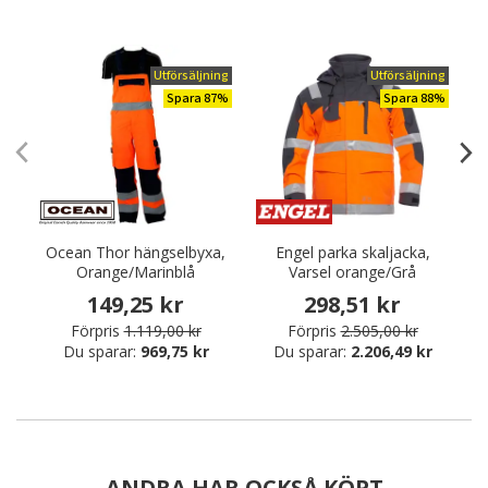
Utförsäljning
Utförsäljning
Spara 87%
Spara 88%
Ocean Thor hängselbyxa,
Engel parka skaljacka,
Orange/Marinblå
Varsel orange/Grå
149,25 kr
298,51 kr
Förpris
1.119,00 kr
Förpris
2.505,00 kr
Du sparar:
969,75 kr
Du sparar:
2.206,49 kr
ANDRA HAR OCKSÅ KÖPT