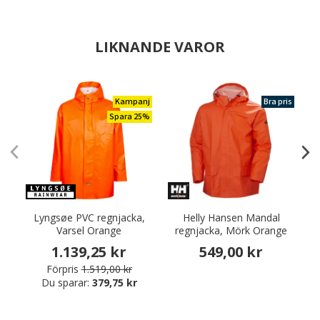
LIKNANDE VAROR
Kampanj
Bra pris
Spara 25%
Lyngsøe PVC regnjacka,
Helly Hansen Mandal
Varsel Orange
regnjacka, Mörk Orange
r
1.139,25 kr
549,00 kr
Förpris
1.519,00 kr
Du sparar:
379,75 kr