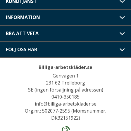
KUNDTJÄNST
INFORMATION
BRA ATT VETA
FÖLJ OSS HÄR
Billiga-arbetskläder.se
Genvägen 1
231 62 Trelleborg
SE (ingen försäljning på adressen)
0410-350185
info@billiga-arbetsklader.se
Org.nr.: 502077-2595 (Momsnummer.
DK32151922)