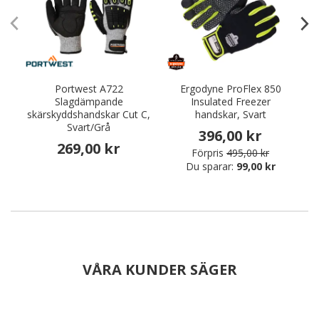
Portwest A722
Ergodyne ProFlex 850
Slagdämpande
Insulated Freezer
a
skärskyddshandskar Cut C,
handskar, Svart
Svart/Grå
396,00 kr
269,00 kr
Förpris
495,00 kr
Du sparar:
99,00 kr
VÅRA KUNDER SÄGER