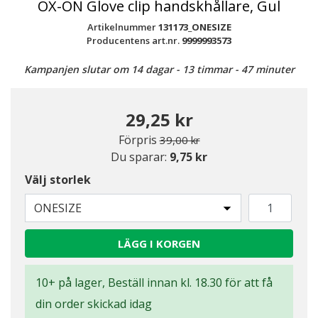
OX-ON Glove clip handskhållare, Gul
Artikelnummer
131173_ONESIZE
Producentens art.nr.
9999993573
Kampanjen slutar om 14 dagar - 13 timmar - 47 minuter
29,25 kr
Pris nedsatt från
till
Förpris
39,00 kr
Du sparar:
9,75 kr
Välj storlek
ONESIZE
LÄGG I KORGEN
10+ på lager, Beställ innan kl. 18.30 för att få
din order skickad idag