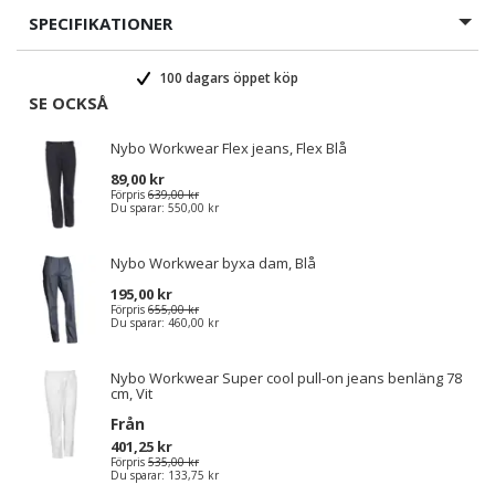
SPECIFIKATIONER
100 dagars öppet köp
SE OCKSÅ
Nybo Workwear Flex jeans, Flex Blå
89,00 kr
Förpris
639,00 kr
Du sparar:
550,00 kr
Nybo Workwear byxa dam, Blå
195,00 kr
Förpris
655,00 kr
Du sparar:
460,00 kr
Nybo Workwear Super cool pull-on jeans benläng 78
cm, Vit
Från
401,25 kr
Förpris
535,00 kr
Du sparar:
133,75 kr