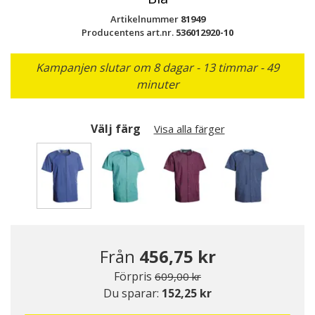
Artikelnummer
81949
Producentens art.nr.
536012920-10
Kampanjen slutar om 8 dagar - 13 timmar - 49
minuter
Välj färg
Visa alla färger
Valda
Från
456,75 kr
Pris nedsatt från
till
Förpris
609,00 kr
Du sparar:
152,25 kr