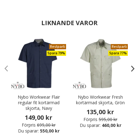
LIKNANDE VAROR
Restparti
Restparti
Spara 79%
Spara 77%
Nybo Workwear Flair
Nybo Workwear Fresh
regular fit kortärmad
kortärmad skjorta, Grön
skjorta, Navy
135,00 kr
149,00 kr
Förpris
595,00 kr
Förpris
699,00 kr
Du sparar:
460,00 kr
Du sparar:
550,00 kr