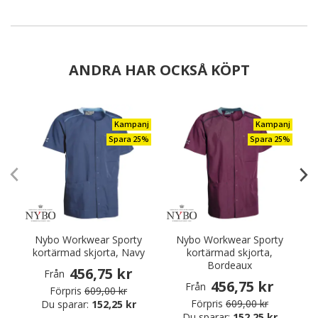
ANDRA HAR OCKSÅ KÖPT
Kampanj
Kampanj
Spara 25%
Spara 25%
Nybo Workwear Sporty
Nybo Workwear Sporty
kortärmad skjorta, Navy
kortärmad skjorta,
Bordeaux
456,75 kr
Från
456,75 kr
Från
Förpris
609,00 kr
Förpris
609,00 kr
Du sparar:
152,25 kr
Du sparar:
152,25 kr