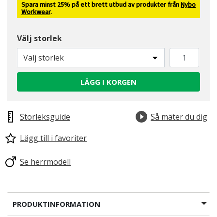
Spara minst 25% på ett brett utbud av produkter från
Nybo
Workwear
.
Välj storlek
Välj storlek
LÄGG I KORGEN
Storleksguide
Så mäter du dig
Lägg till i favoriter
Se herrmodell
PRODUKTINFORMATION