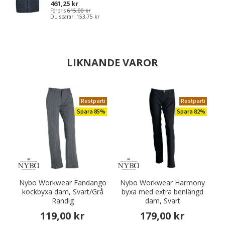
461,25 kr
Förpris
615,00 kr
Du sparar:
153,75 kr
LIKNANDE VAROR
Restparti
Restparti
Spara 85%
Spara 82%
Nybo Workwear Fandango
Nybo Workwear Harmony
kockbyxa dam, Svart/Grå
byxa med extra benlängd
Randig
dam, Svart
119,00 kr
179,00 kr