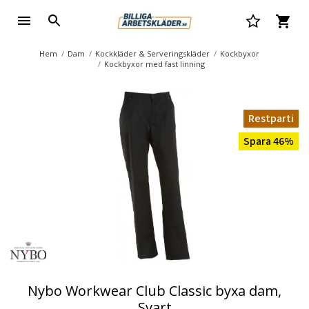
Hem
Dam
Kockkläder & Serveringskläder
Kockbyxor
Kockbyxor med fast linning
Restparti
Spara 46%
Nybo Workwear Club Classic byxa dam,
Svart