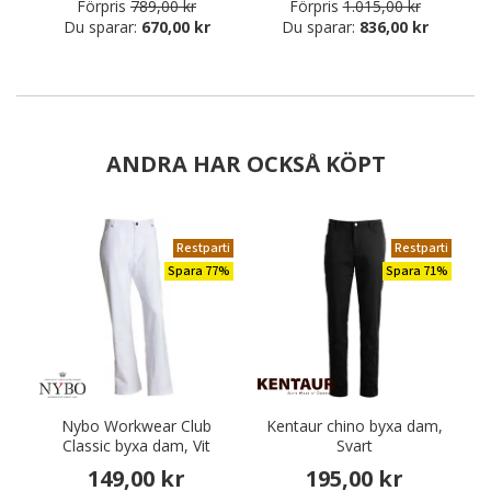
Förpris
789,00 kr
Förpris
1.015,00 kr
Du sparar:
670,00 kr
Du sparar:
836,00 kr
ANDRA HAR OCKSÅ KÖPT
Restparti
Restparti
Spara 77%
Spara 71%
Nybo Workwear Club
Kentaur chino byxa dam,
Classic byxa dam, Vit
Svart
149,00 kr
195,00 kr