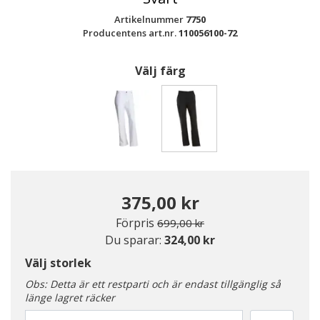
Artikelnummer
7750
Producentens art.nr.
110056100-72
Välj färg
Valda
375,00 kr
Pris nedsatt från
till
Förpris
699,00 kr
Du sparar:
324,00 kr
Välj storlek
Obs: Detta är ett restparti och är endast tillgänglig så
länge lagret räcker