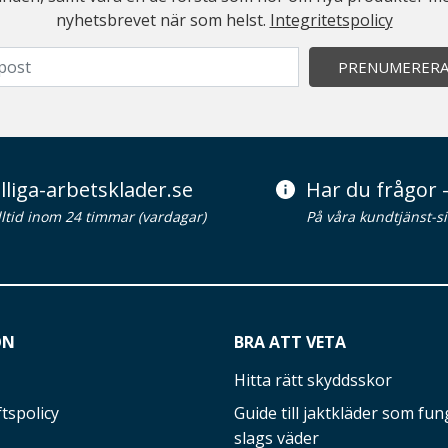
nyhetsbrevet när som helst.
Integritetspolicy
PRENUMERER
lliga-arbetsklader.se
Har du frågor -
alltid inom 24 timmar (vardagar)
På våra kundtjänst-s
ON
BRA ATT VETA
Hitta rätt skyddsskor
tspolicy
Guide till jaktkläder som fung
slags väder