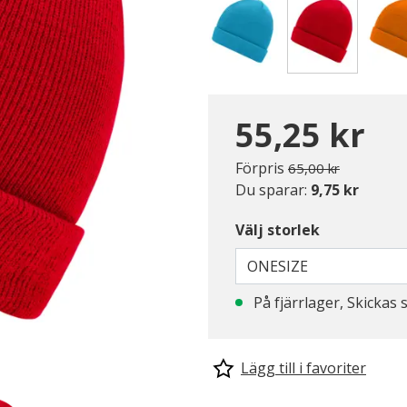
Valda
55,25 kr
Pris nedsatt från
till
Förpris
65,00 kr
Du sparar:
9,75 kr
Välj storlek
ONESIZE
På fjärrlager, Skickas 
Lägg till i favoriter