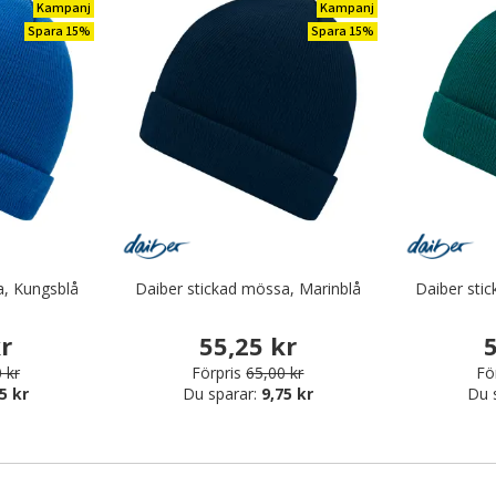
Kampanj
Kampanj
Spara 15%
Spara 15%
a, Kungsblå
Daiber stickad mössa, Marinblå
Daiber sti
kr
55,25 kr
5
 kr
Förpris
65,00 kr
Fö
5 kr
Du sparar:
9,75 kr
Du 