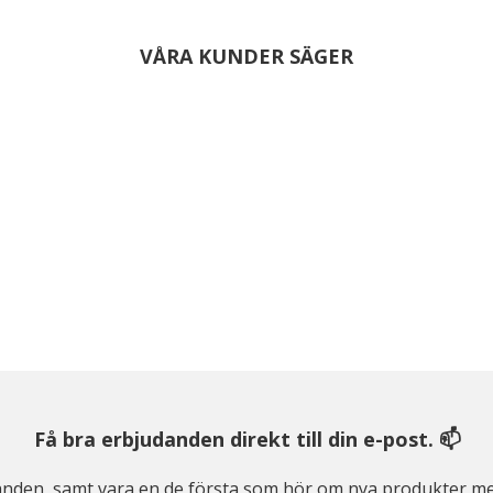
VÅRA KUNDER SÄGER
Få bra erbjudanden direkt till din e-post. 📫
judanden, samt vara en de första som hör om nya produkter me