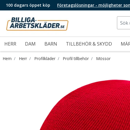
100 dagars öppet köp
Företagslösningar - möjligheter so
HERR
DAM
BARN
TILLBEHÖR & SKYDD
MÄ
Hem
Herr
Profilkläder
Profil tillbehör
Mössor