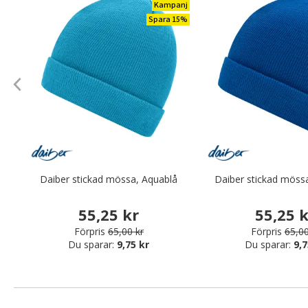
Kampanj
Spara 15%
Daiber stickad mössa, Aquablå
Daiber stickad möss
55,25 kr
55,25 
Förpris
65,00 kr
Förpris
65,00
Du sparar:
9,75 kr
Du sparar:
9,7