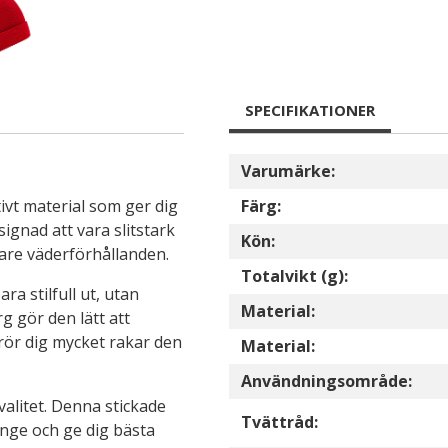
SPECIFIKATIONER
Varumärke:
tivt material som ger dig
Färg:
gnad att vara slitstark
Kön:
gare väderförhållanden.
Totalvikt (g):
a stilfull ut, utan
Material:
g gör den lätt att
 rör dig mycket rakar den
Material:
Användningsområde:
valitet. Denna stickade
Tvättråd:
länge och ge dig bästa