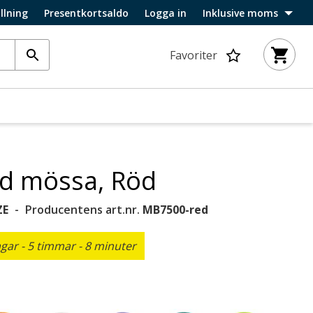
llning
Presentkortsaldo
Logga in
Inklusive moms
Favoriter
ad mössa, Röd
ZE
Producentens art.nr.
MB7500-red
ar - 5 timmar - 8 minuter