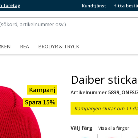
m företag
Kundtjänst
Hitta bestä
RKEN
REA
BRODYR & TRYCK
Daiber stick
Kampanj
Artikelnummer
5839_ONESI
Spara 15%
Kampanjen slutar om 11 dag
Välj färg
Visa alla färger