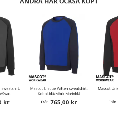
ANDRA HAR OCKSÅ KÖPT
 sweatshirt,
Mascot Unique Witten sweatshirt,
Mascot Uniq
å/Svart
Koboltblå/Mörk Marinblå
0 kr
765,00 kr
Från
Från