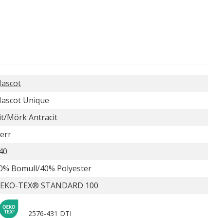
ascot
ascot Unique
it/Mörk Antracit
err
40
0% Bomull/40% Polyester
EKO-TEX® STANDARD 100
2576-431 DTI