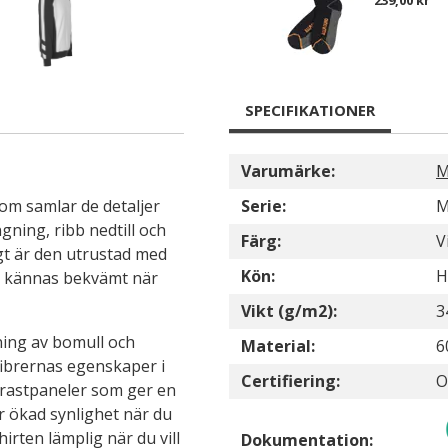
239,00 kr
SPECIFIKATIONER
Varumärke:
M
om samlar de detaljer
Serie:
M
gning, ribb nedtill och
Färg:
V
igt är den utrustad med
Kön:
H
an kännas bekvämt när
Vikt (g/m2):
3
ning av bomull och
Material:
6
fibrernas egenskaper i
Certifiering:
O
rastpaneler som ger en
för ökad synlighet när du
irten lämplig när du vill
Dokumentation: