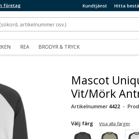
m företag
Kundtjänst
Hitta bestä
RKEN
REA
BRODYR & TRYCK
Mascot Uniqu
Vit/Mörk Antr
Artikelnummer
4422
Prod
Välj färg
Visa alla färger