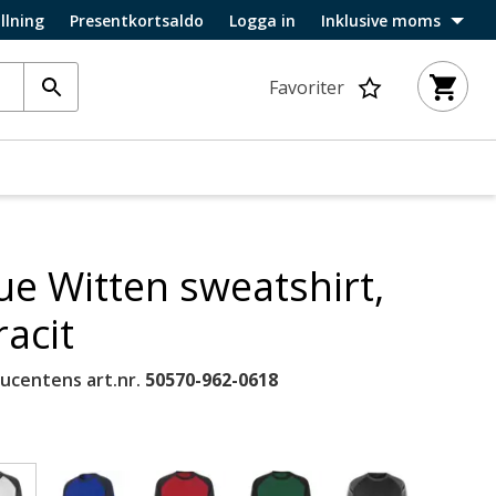
llning
Presentkortsaldo
Logga in
Inklusive moms
Favoriter
e Witten sweatshirt,
acit
ucentens art.nr.
50570-962-0618