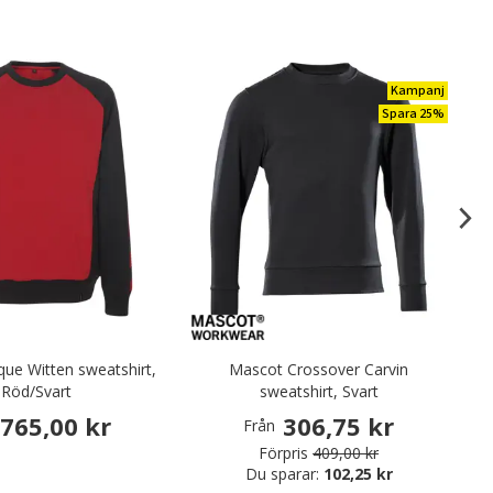
Kampanj
Spara 25%
ue Witten sweatshirt,
Mascot Crossover Carvin
Röd/Svart
sweatshirt, Svart
765,00 kr
306,75 kr
Från
Förpris
409,00 kr
Du sparar:
102,25 kr