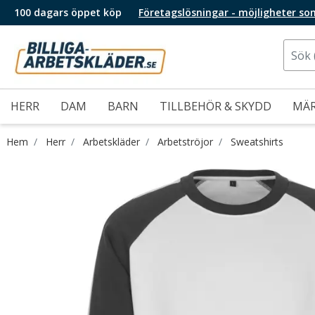
100 dagars öppet köp
Företagslösningar - möjligheter so
HERR
DAM
BARN
TILLBEHÖR & SKYDD
MÄ
Hem
Herr
Arbetskläder
Arbetströjor
Sweatshirts