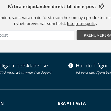
Få bra erbjudanden direkt till din e-post. 📫
judanden, samt vara en de första som hör om nya produkter me
nyhetsbrevet när som helst.
Integritetspolicy
PRENUMERER
lliga-arbetsklader.se
Har du frågor -
alltid inom 24 timmar (vardagar)
På våra kundtjänst-s
ON
BRA ATT VETA