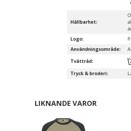
O
Hållbarhet:
a
ä
Logo:
P
Användningsområde:
A
Tvättråd:
Tryck & broderi:
L
LIKNANDE VAROR