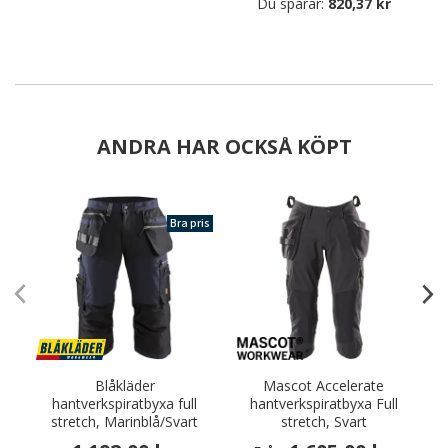
Du sparar:
820,37 kr
ANDRA HAR OCKSÅ KÖPT
Bra pris
Blåkläder
Mascot Accelerate
hantverkspiratbyxa full
hantverkspiratbyxa Full
stretch, Marinblå/Svart
stretch, Svart