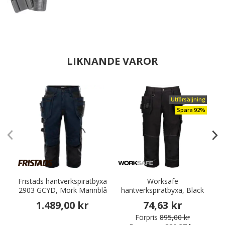
LIKNANDE VAROR
Utförsäljning
Spara 92%
Fristads hantverkspiratbyxa
Worksafe
2903 GCYD, Mörk Marinblå
hantverkspiratbyxa, Black
h
1.489,00 kr
74,63 kr
Förpris
895,00 kr