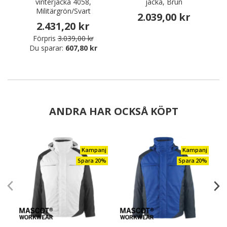
vinterjacka 4058,
jacka, Brun
Militärgrön/Svart
2.039,00 kr
2.431,20 kr
Förpris
3.039,00 kr
Du sparar:
607,80 kr
ANDRA HAR OCKSÅ KÖPT
Kampanj
Kampanj
Spara 20%
Spara 20%