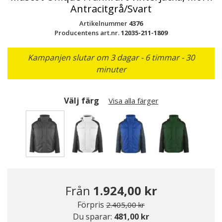
Antracitgrå/Svart
Artikelnummer
4376
Producentens art.nr.
12035-211-1809
Kampanjen slutar om 3 dagar - 6 timmar - 30
minuter
Välj färg
Visa alla färger
Valda
Från
1.924,00 kr
Pris nedsatt från
till
Förpris
2.405,00 kr
Du sparar:
481,00 kr