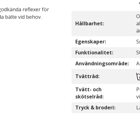
godkända reflexer för
O
da bälte vid behov.
Hållbarhet:
a
ä
Egenskaper:
S
Funktionalitet:
S
Användningsområde:
A
Tvättråd:
Tvätt- och
P
skötselråd:
v
Tryck & broderi:
L