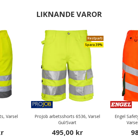
LIKNANDE VAROR
Restparti
Spara 39%
s, Varsel
ProJob arbetsshorts 6536, Varsel
Engel Safet
Gul/Svart
Varse
kr
495,00 kr
98