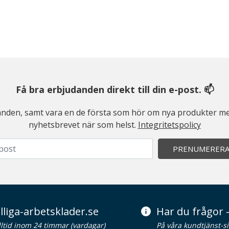
Få bra erbjudanden direkt till din e-post. 📫
judanden, samt vara en de första som hör om nya produkter me
nyhetsbrevet när som helst.
Integritetspolicy
PRENUMERER
lliga-arbetsklader.se
Har du frågor -
alltid inom 24 timmar (vardagar)
På våra kundtjänst-s