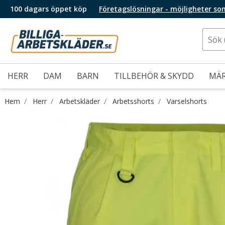
100 dagars öppet köp
Företagslösningar - möjligheter so
HERR
DAM
BARN
TILLBEHÖR & SKYDD
MÄ
Hem
Herr
Arbetskläder
Arbetsshorts
Varselshorts