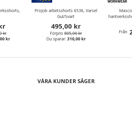
erksshorts,
ProJob arbetsshorts 6536, Varsel
Mascot
Gul/Svart
hantverkssho
kr
495,00 kr
Från
0 kr
Förpris
805,00 kr
00 kr
Du sparar:
310,00 kr
VÅRA KUNDER SÄGER