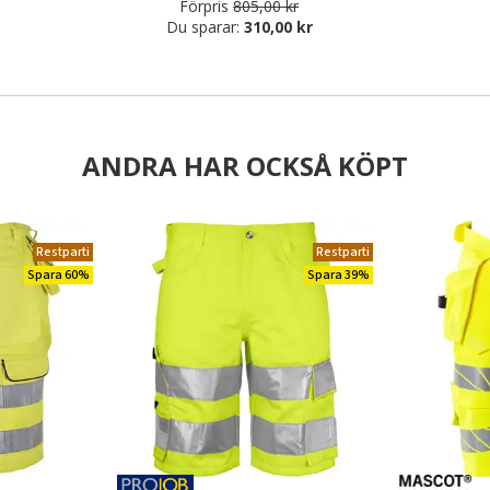
Förpris
805,00 kr
Du sparar:
310,00 kr
ANDRA HAR OCKSÅ KÖPT
Restparti
Restparti
Spara 60%
Spara 39%