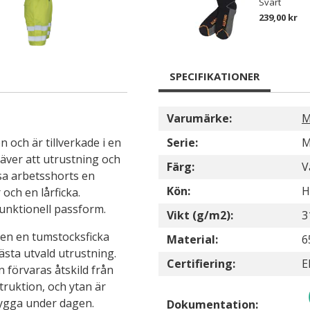
Svart
239,00 kr
SPECIFIKATIONER
Varumärke:
M
 och är tillverkade i en
Serie:
M
äver att utrustning och
Färg:
V
isa arbetsshorts en
Kön:
H
och en lårficka.
funktionell passform.
Vikt (g/m2):
3
en en tumstocksficka
Material:
6
sta utvald utrustning.
Certifiering:
E
n förvaras åtskild från
truktion, och ytan är
nygga under dagen.
Dokumentation: