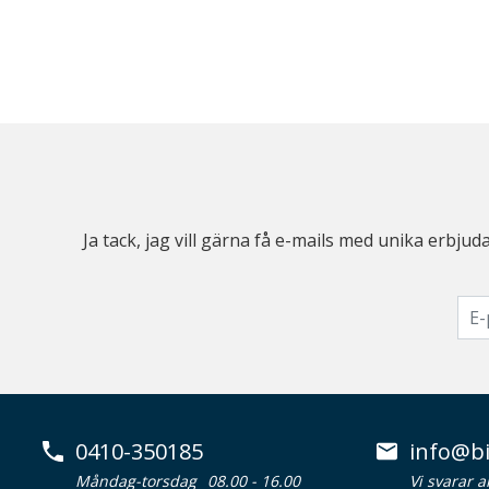
Ja tack, jag vill gärna få e-mails med unika erb
0410-350185
info@bi
Måndag-torsdag
08.00 - 16.00
Vi svarar 